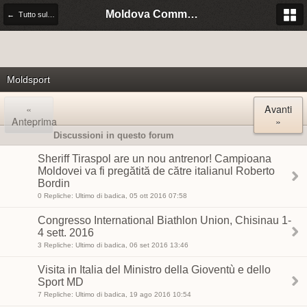
Moldova Community Italia
← Tutto sulla Moldova
Moldsport
«
Avanti
Anteprima
»
Discussioni in questo forum
Sheriff Tiraspol are un nou antrenor! Campioana
Moldovei va fi pregătită de către italianul Roberto
Bordin
0 Repliche: Ultimo di badica, 05 ott 2016 07:58
Congresso International Biathlon Union, Chisinau 1-
4 sett. 2016
3 Repliche: Ultimo di badica, 06 set 2016 13:46
Visita in Italia del Ministro della Gioventù e dello
Sport MD
7 Repliche: Ultimo di badica, 19 ago 2016 10:54