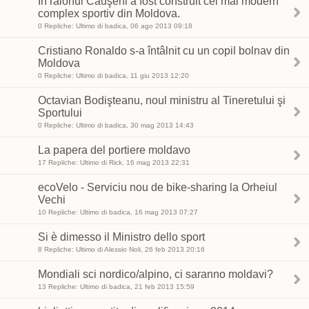
În raionul Căuşeni a fost construit cel mai modern
complex sportiv din Moldova.
0 Repliche: Ultimo di badica, 06 ago 2013 09:18
Cristiano Ronaldo s-a întâlnit cu un copil bolnav din
Moldova
0 Repliche: Ultimo di badica, 11 giu 2013 12:20
Octavian Bodişteanu, noul ministru al Tineretului şi
Sportului
0 Repliche: Ultimo di badica, 30 mag 2013 14:43
La papera del portiere moldavo
17 Repliche: Ultimo di Rick, 16 mag 2013 22:31
ecoVelo - Serviciu nou de bike-sharing la Orheiul
Vechi
10 Repliche: Ultimo di badica, 16 mag 2013 07:27
Si è dimesso il Ministro dello sport
8 Repliche: Ultimo di Alessio Noli, 26 feb 2013 20:16
Mondiali sci nordico/alpino, ci saranno moldavi?
13 Repliche: Ultimo di badica, 21 feb 2013 15:59