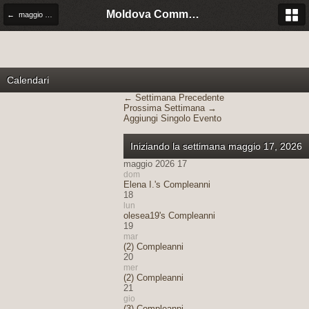
Moldova Community Italia
← maggio 2026
Calendari
← Settimana Precedente
Prossima Settimana →
Aggiungi Singolo Evento
Iniziando la settimana maggio 17, 2026
maggio 2026 17
dom
Elena I.'s Compleanni
18
lun
olesea19's Compleanni
19
mar
(2) Compleanni
20
mer
(2) Compleanni
21
gio
(3) Compleanni