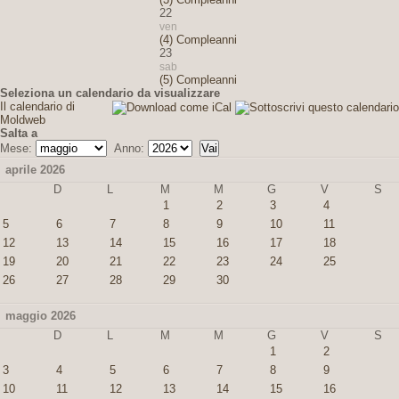
22
ven
(4) Compleanni
23
sab
(5) Compleanni
Seleziona un calendario da visualizzare
Il calendario di
Moldweb
Salta a
Mese:
Anno:
aprile 2026
D
L
M
M
G
V
S
1
2
3
4
5
6
7
8
9
10
11
12
13
14
15
16
17
18
19
20
21
22
23
24
25
26
27
28
29
30
maggio 2026
D
L
M
M
G
V
S
1
2
3
4
5
6
7
8
9
10
11
12
13
14
15
16