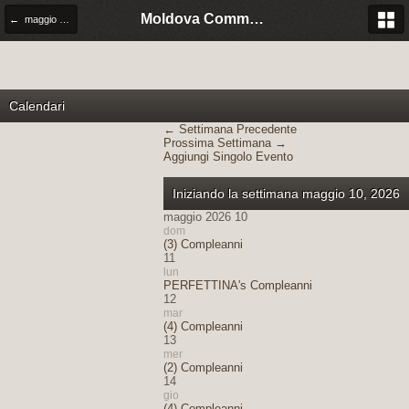
Moldova Community Italia
← maggio 2026
Calendari
← Settimana Precedente
Prossima Settimana →
Aggiungi Singolo Evento
Iniziando la settimana maggio 10, 2026
maggio 2026 10
dom
(3) Compleanni
11
lun
PERFETTINA's Compleanni
12
mar
(4) Compleanni
13
mer
(2) Compleanni
14
gio
(4) Compleanni