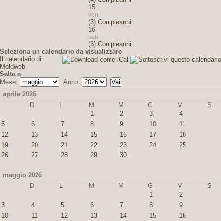
15
ven
(3) Compleanni
16
sab
(3) Compleanni
Seleziona un calendario da visualizzare
Il calendario di
Moldweb
Salta a
Mese:
Anno:
aprile 2026
D
L
M
M
G
V
S
1
2
3
4
5
6
7
8
9
10
11
12
13
14
15
16
17
18
19
20
21
22
23
24
25
26
27
28
29
30
maggio 2026
D
L
M
M
G
V
S
1
2
3
4
5
6
7
8
9
10
11
12
13
14
15
16