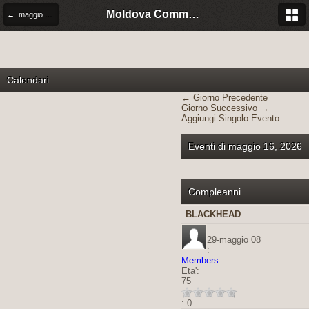
Moldova Community Italia
← maggio 2026
Calendari
← Giorno Precedente
Giorno Successivo →
Aggiungi Singolo Evento
Eventi di maggio 16, 2026
Compleanni
BLACKHEAD
:
29-maggio 08
:
Members
Eta':
75
: 0