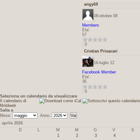
angy69
:
08-ottobre 08
:
Members
Eta':
57
: 0
Cristian Prisacari
:
16-luglio 12
:
Facebook Member
Eta':
35
: 0
Seleziona un calendario da visualizzare
Il calendario di
Moldweb
Salta a
Mese:
Anno:
aprile 2026
D
L
M
M
G
V
S
1
2
3
4