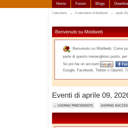
Home
Forum
Blogs
Downlo
Calendario
→
Il calendario di Moldweb
→
aprile 2
Benvenuto su Moldweb
Benvenuto su Moldweb. Come puoi v
parte di questo meraviglioso posto, per 
Se poi hai un account
,
Google, Facebook, Twitter o OpenId. Ti
Eventi di aprile 09, 202
← GIORNO PRECEDENTE
GIORNO SUCCES