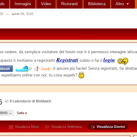
ads
Immagini
Video
Ristoranti
Biblioteca
Altro
026
→
aprile 09, 2026
edere, da semplice visitatore del forum non ti è permesso interagire attiva
Registrati
login
questo ti invitiamo a registrarti!
subito o fai il
.
,
o
è ancora più facile! Senza registrarti, fai dirett
 aspettiamo online con noi, tu cosa aspetti?
6
in
Il calendario di Moldweb
SIVO →
Salta a
Visualizza Mese
Visualizza Settimana
Visualizza Giorno