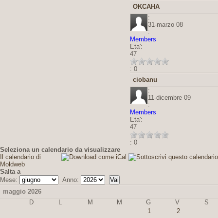
OKCAHA
:
31-marzo 08
:
Members
Eta':
47
: 0
ciobanu
:
11-dicembre 09
:
Members
Eta':
47
: 0
Seleziona un calendario da visualizzare
Il calendario di
Moldweb
Salta a
Mese:
Anno:
maggio 2026
D
L
M
M
G
V
S
1
2