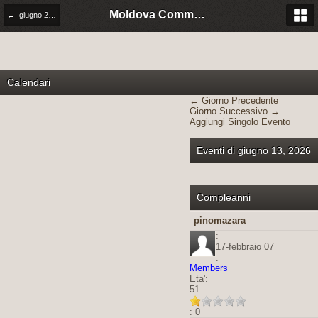
Moldova Community Italia
← giugno 2026
Calendari
← Giorno Precedente
Giorno Successivo →
Aggiungi Singolo Evento
Eventi di giugno 13, 2026
Compleanni
pinomazara
:
17-febbraio 07
:
Members
Eta':
51
: 0