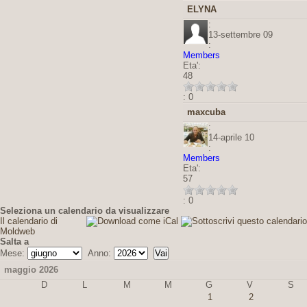
ELYNA
:
13-settembre 09
:
Members
Eta':
48
: 0
maxcuba
:
14-aprile 10
:
Members
Eta':
57
: 0
Seleziona un calendario da visualizzare
Il calendario di
Moldweb
Salta a
Mese:
Anno:
maggio 2026
D
L
M
M
G
V
S
1
2