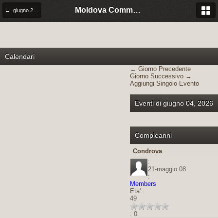
Moldova Community Italia
← giugno 2026
Calendari
← Giorno Precedente
Giorno Successivo →
Aggiungi Singolo Evento
Eventi di giugno 04, 2026
Compleanni
Condrova
:
21-maggio 08
:
Members
Eta':
49
: 0