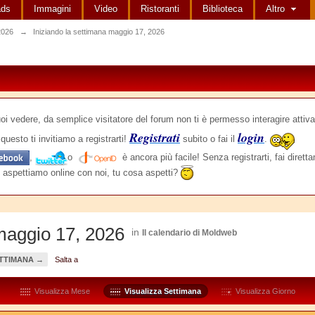
ads
Immagini
Video
Ristoranti
Biblioteca
Altro
2026
→
Iniziando la settimana maggio 17, 2026
edere, da semplice visitatore del forum non ti è permesso interagire attiva
Registrati
login
questo ti invitiamo a registrarti!
subito o fai il
.
,
o
è ancora più facile! Senza registrarti, fai dirett
 aspettiamo online con noi, tu cosa aspetti?
 maggio 17, 2026
in
Il calendario di Moldweb
TTIMANA →
Salta a
Visualizza Mese
Visualizza Settimana
Visualizza Giorno