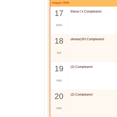
maggio 2026
17
Elena I.'s Compleanni
dom
18
olesea19's Compleanni
lun
19
(2) Compleanni
mar
20
(2) Compleanni
mer