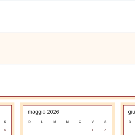
maggio 2026
gi
S
D
L
M
M
G
V
S
D
4
1
2