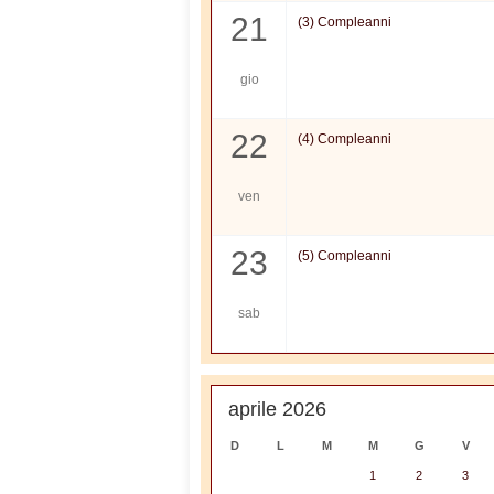
21
(3) Compleanni
gio
22
(4) Compleanni
ven
23
(5) Compleanni
sab
aprile 2026
D
L
M
M
G
V
1
2
3