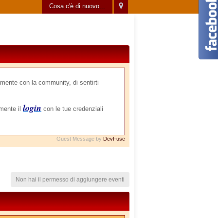
Cosa c'è di nuovo...
mente con la community, di sentirti
login
amente il
con le tue credenziali
Guest Message by
DevFuse
Non hai il permesso di aggiungere eventi