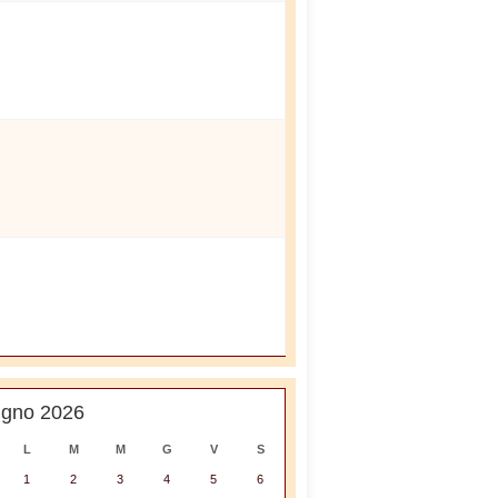
ugno 2026
L
M
M
G
V
S
1
2
3
4
5
6