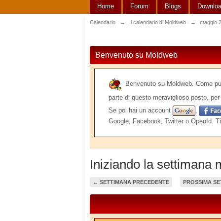
Home
Forum
Blogs
Downlo
Calendario
→
Il calendario di Moldweb
→
maggio 
Benvenuto su Moldweb
Benvenuto su Moldweb. Come puoi v
parte di questo meraviglioso posto, per 
Se poi hai un account
,
Google, Facebook, Twitter o OpenId. Ti
Iniziando la settimana
← SETTIMANA PRECEDENTE
PROSSIMA SE