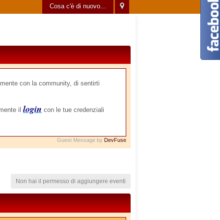
Cosa c'è di nuovo...
mente con la community, di sentirti
login
amente il
con le tue credenziali
Guest Message by
DevFuse
Non hai il permesso di aggiungere eventi