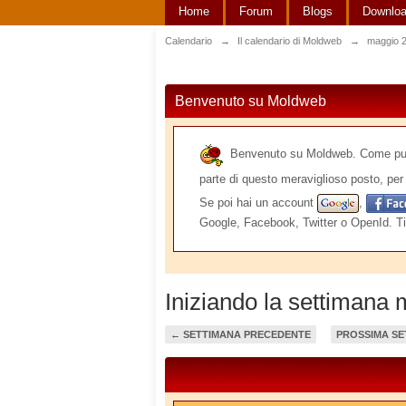
Home
Forum
Blogs
Downlo
Calendario
→
Il calendario di Moldweb
→
maggio 
Benvenuto su Moldweb
Benvenuto su Moldweb. Come puoi v
parte di questo meraviglioso posto, per 
Se poi hai un account
,
Google, Facebook, Twitter o OpenId. Ti
Iniziando la settimana
← SETTIMANA PRECEDENTE
PROSSIMA SE