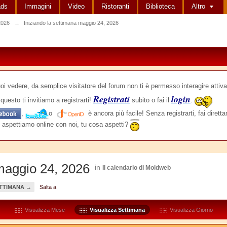
ads
Immagini
Video
Ristoranti
Biblioteca
Altro
2026
→
Iniziando la settimana maggio 24, 2026
edere, da semplice visitatore del forum non ti è permesso interagire attiva
Registrati
login
questo ti invitiamo a registrarti!
subito o fai il
.
,
o
è ancora più facile! Senza registrarti, fai dirett
 aspettiamo online con noi, tu cosa aspetti?
 maggio 24, 2026
in
Il calendario di Moldweb
TTIMANA →
Salta a
Visualizza Mese
Visualizza Settimana
Visualizza Giorno