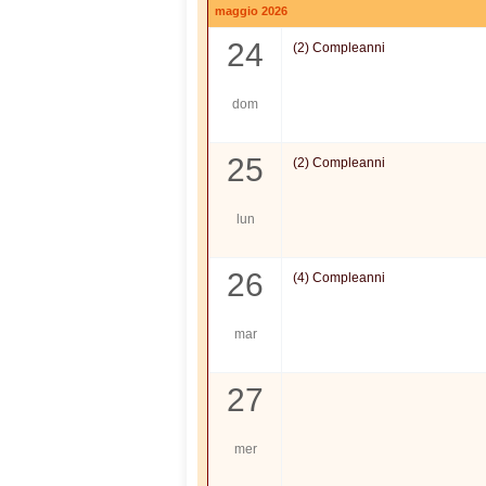
maggio 2026
24
(2) Compleanni
dom
25
(2) Compleanni
lun
26
(4) Compleanni
mar
27
mer