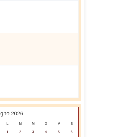
ugno 2026
L
M
M
G
V
S
1
2
3
4
5
6