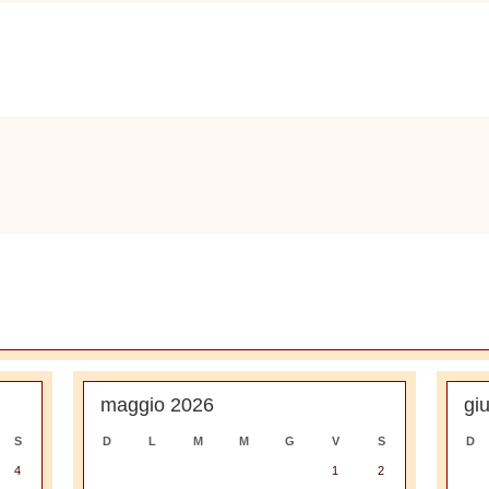
maggio 2026
gi
S
D
L
M
M
G
V
S
D
4
1
2