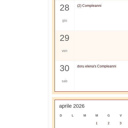
28
(2) Compleanni
gio
29
ven
30
doru elena's Compleanni
sab
aprile 2026
D
L
M
M
G
V
1
2
3