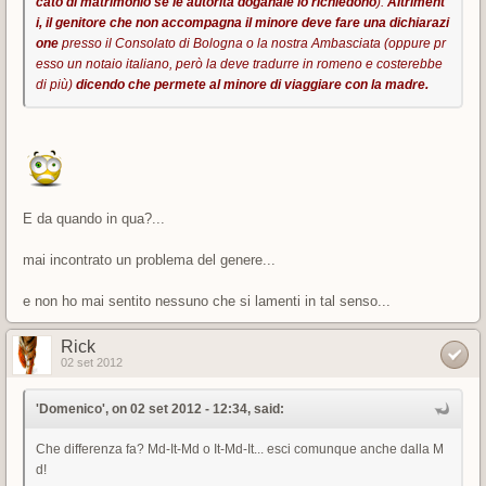
cato di matrimonio se le autorità doganale lo richiedono
).
Altriment
i, il genitore che non accompagna il minore deve fare una dichiarazi
one
presso il Consolato di Bologna o la nostra Ambasciata (oppure pr
esso un notaio italiano, però la deve tradurre in romeno e costerebbe
di più)
dicendo che permete al minore di viaggiare con la madre.
E da quando in qua?...
mai incontrato un problema del genere...
e non ho mai sentito nessuno che si lamenti in tal senso...
Rick
02 set 2012
'Domenico', on 02 set 2012 - 12:34, said:
Che differenza fa? Md-It-Md o It-Md-It... esci comunque anche dalla M
d!