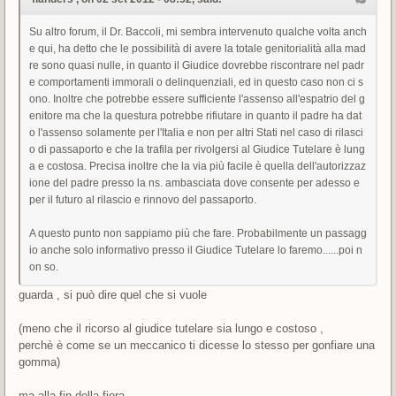
Su altro forum, il Dr. Baccoli, mi sembra intervenuto qualche volta anch
e qui, ha detto che le possibilità di avere la totale genitorialità alla mad
re sono quasi nulle, in quanto il Giudice dovrebbe riscontrare nel padr
e comportamenti immorali o delinquenziali, ed in questo caso non ci s
ono. Inoltre che potrebbe essere sufficiente l'assenso all'espatrio del g
enitore ma che la questura potrebbe rifiutare in quanto il padre ha dat
o l'assenso solamente per l'Italia e non per altri Stati nel caso di rilasci
o di passaporto e che la trafila per rivolgersi al Giudice Tutelare è lung
a e costosa. Precisa inoltre che la via più facile è quella dell'autorizzaz
ione del padre presso la ns. ambasciata dove consente per adesso e
per il futuro al rilascio e rinnovo del passaporto.
A questo punto non sappiamo più che fare. Probabilmente un passagg
io anche solo informativo presso il Giudice Tutelare lo faremo......poi n
on so.
guarda , si può dire quel che si vuole
(meno che il ricorso al giudice tutelare sia lungo e costoso ,
perchè è come se un meccanico ti dicesse lo stesso per gonfiare una
gomma)
ma alla fin della fiera