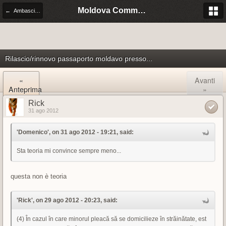
Moldova Community Italia
← Ambasciata e consolato della Moldova in Italia
Rilascio/rinnovo passaporto moldavo presso...
«
Avanti
Anteprima
»
Rick
31 ago 2012
'Domenico', on 31 ago 2012 - 19:21, said:
Sta teoria mi convince sempre meno...
questa non è teoria
'Rick', on 29 ago 2012 - 20:23, said:
(4) În cazul în care minorul pleacă să se domicilieze în străinătate, est