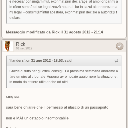
e necesar consimţămîntul, exprimat prin declaraţie, al ambilor părinţi a
le căror semnături se legalizează notarial, iar în cazul altor reprezenta
nţi legali - consimţămîntul acestora, exprimat prin decizie a autorităţii t
utelare.
Messaggio modificato da
Rick
il 31 agosto 2012 - 21:14
Rick
01 set 2012
'flanders', on 31 ago 2012 - 18:53, said:
Grazie di tutto per gli ottimi consigli. La prossima settimana andremo a
fare un giro al tribunale. Appena avrò notizie aggiornerò la situazione,
in modo da essere utile anche ad altri.
cmq sia
sarà bene chiarire che il permesso al rilascio di un passaporto
non è MAI un ostacolo insormontabile