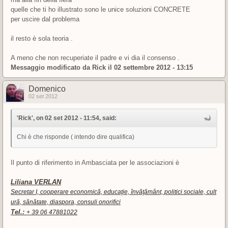
quelle che ti ho illustrato sono le unice soluzioni CONCRETE
per uscire dal problema
il resto è sola teoria .
A meno che non recuperiate il padre e vi dia il consenso .
Messaggio modificato da
Rick
il 02 settembre 2012 - 13:15
Domenico
02 set 2012
'Rick', on 02 set 2012 - 11:54, said:
Chi è che risponde ( intendo dire qualifica)
Il punto di riferimento in Ambasciata per le associazioni è
Liliana VERLAN
Secretar I, cooperare economică, educaţie, învăţământ, politici sociale, cult
ură, sănătate, diaspora, consuli onorifici
Tel.:
+ 39 06 47881022