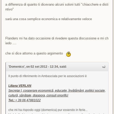
a differenza di quanto ti dicevano alcuni soloni tutti "chiacchere e disti
ntivo"
sarà una cosa semplice economica e relativamente veloce
Flanders mi ha dato occasione di rivedere questa discussione e mi ch
iedo ....
che si dice attorno a questo argomento
'Domenico', on 02 set 2012 - 12:34, said:
Il punto di riferimento in Ambasciata per le associazioni è
Liliana VERLAN
Secretar I, cooperare economică, educaţie, învăţământ, politici sociale,
cultură, sănătate, diaspora, consuli onorifici
Tel.:
+ 39 06 47881022
che mi ha risposto oggi (domenica) pur essendo in ferie...