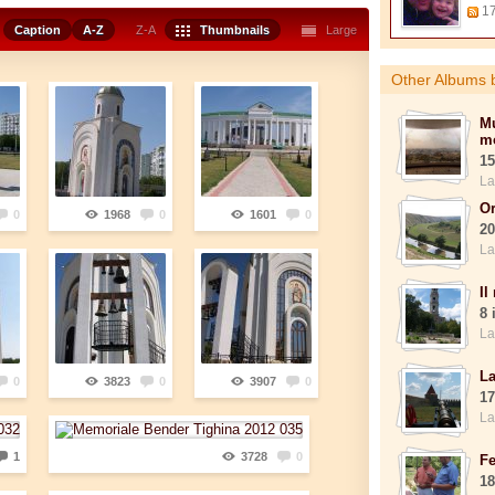
17
Caption
A-Z
Z-A
Thumbnails
Large
Other Albums 
Mu
m
15
La
Or
0
1968
0
1601
0
20
La
Il
8 
La
La
0
3823
0
3907
0
17
La
1
3728
0
Fe
18