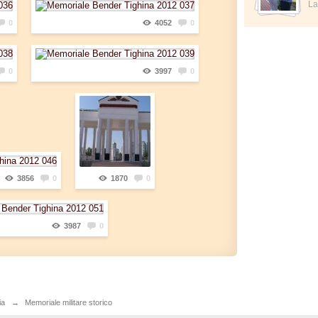
La
0
4052
0
0
3997
0
3856
0
1870
0
3987
0
ia
→
Memoriale militare storico