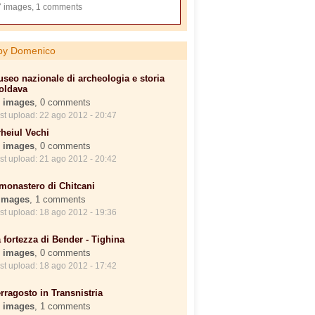
 images, 1 comments
by Domenico
seo nazionale di archeologia e storia
oldava
 images
, 0 comments
st upload: 22 ago 2012 - 20:47
heiul Vechi
 images
, 0 comments
st upload: 21 ago 2012 - 20:42
 monastero di Chitcani
images
, 1 comments
st upload: 18 ago 2012 - 19:36
 fortezza di Bender - Tighina
 images
, 0 comments
st upload: 18 ago 2012 - 17:42
rragosto in Transnistria
 images
, 1 comments