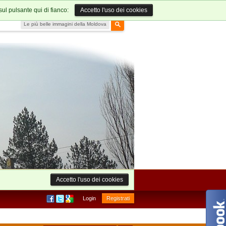
sul pulsante qui di fianco:
Accetto l'uso dei cookies
Le più belle immagini della Moldova
Accetto l'uso dei cookies
Login
Registrati