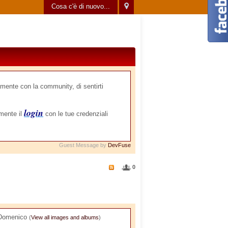
Cosa c'è di nuovo...
mente con la community, di sentirti
login
amente il
con le tue credenziali
Guest Message by
DevFuse
0
Domenico
(
View all images and albums
)