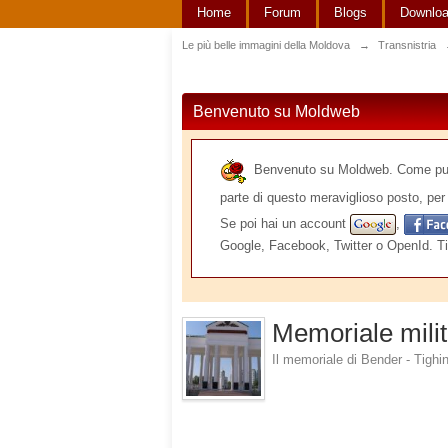
Home
Forum
Blogs
Downlo
Le più belle immagini della Moldova
→
Transnistria
Benvenuto su Moldweb
Benvenuto su Moldweb. Come puoi v
parte di questo meraviglioso posto, per 
Se poi hai un account
,
Google, Facebook, Twitter o OpenId. Ti
Memoriale milit
Il memoriale di Bender - Tighi