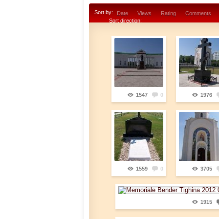
Sort by:
Date
Views
Rating
Comments
Sort direction:
1547
0
1976
1559
0
3705
1915