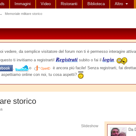
ads
Immagini
Video
Ristoranti
Biblioteca
Altro
→
Memoriale militare storico
edere, da semplice visitatore del forum non ti è permesso interagire attiva
Registrati
login
questo ti invitiamo a registrarti!
subito o fai il
.
,
o
è ancora più facile! Senza registrarti, fai dirett
 aspettiamo online con noi, tu cosa aspetti?
are storico
na
Slideshow
Da 