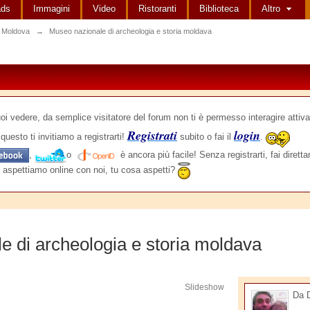
ads
Immagini
Video
Ristoranti
Biblioteca
Altro
 Moldova
→
Museo nazionale di archeologia e storia moldava
edere, da semplice visitatore del forum non ti è permesso interagire attiva
Registrati
login
questo ti invitiamo a registrarti!
subito o fai il
.
,
o
è ancora più facile! Senza registrarti, fai dirett
 aspettiamo online con noi, tu cosa aspetti?
e di archeologia e storia moldava
Slideshow
Da 