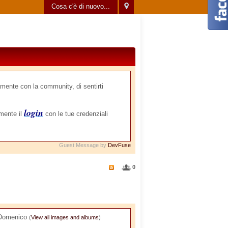
Cosa c'è di nuovo...
mente con la community, di sentirti
login
amente il
con le tue credenziali
Guest Message by
DevFuse
0
Domenico
(
View all images and albums
)