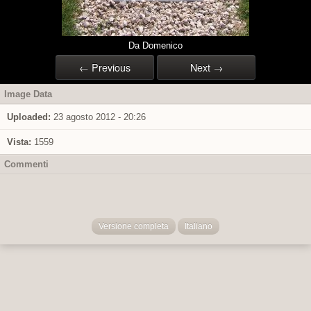
Da Domenico
← Previous
Next →
Image Data
Uploaded:
23 agosto 2012 - 20:26
Vista:
1559
Commenti
Versione completa
Italiano