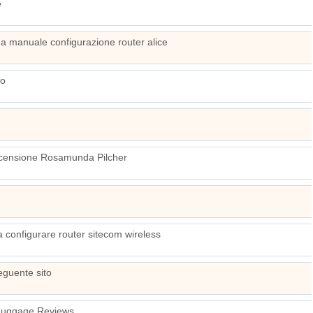
e
a manuale configurazione router alice
io
censione Rosamunda Pilcher
 configurare router sitecom wireless
seguente sito
Luggage Reviews