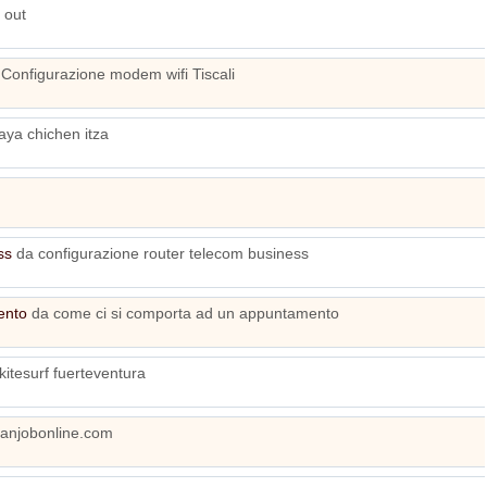
 out
Configurazione modem wifi Tiscali
ya chichen itza
ss
da configurazione router telecom business
ento
da come ci si comporta ad un appuntamento
itesurf fuerteventura
anjobonline.com