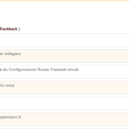
 Trackback
]
per indagare
e
da Configurazione Router Fastweb emule
chi roma
pensiero.It