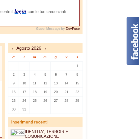
login
amente il
con le tue credenziali
Guest Message by
DevFuse
←
Agosto 2026
→
d
l
m
m
g
v
s
1
2
3
4
5
6
7
8
9
10
11
12
13
14
15
16
17
18
19
20
21
22
23
24
25
26
27
28
29
30
31
Inserimenti recenti
IDENTITA', TERROIR E
COMUNICAZIONE