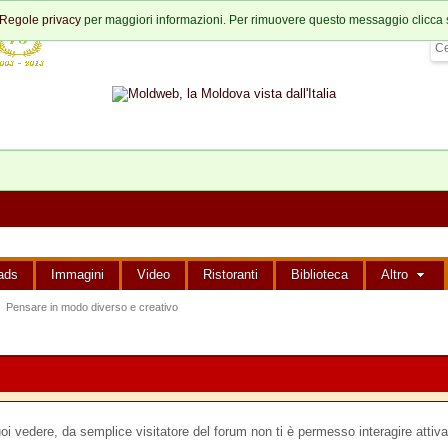
Regole privacy
per maggiori informazioni. Per rimuovere questo messaggio clicca 
ads
Immagini
Video
Ristoranti
Biblioteca
Altro
Pensare in modo diverso e creativo
edere, da semplice visitatore del forum non ti è permesso interagire attiva