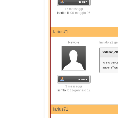
77 messaggi
Iscritto il:
06-maggio 06
larius71
Newbie
Inviato
22 ge
'edera', o
Io sto cer
sapere" gr
3 messaggi
Iscritto il:
11-gennaio 12
larius71