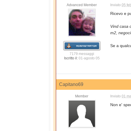
Advanced Member
Inviato
05 fe
Ricevo e p
Vind casa c
m2, negocia
Se a qualcu
7179 messaggi
Iscritto il:
01-agosto 05
Capitano69
Member
Inviato
01 ma
Non e' spec