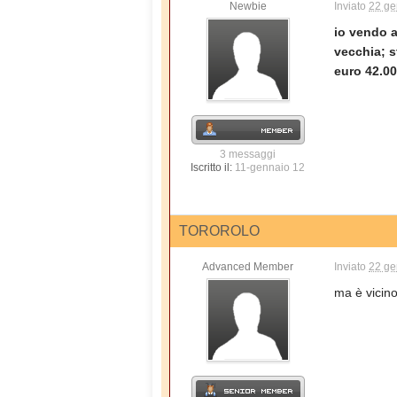
Newbie
Inviato
22 ge
io vendo a
vecchia; s
euro 42.00
3 messaggi
Iscritto il:
11-gennaio 12
TOROROLO
Advanced Member
Inviato
22 ge
ma è vicino