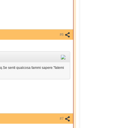
#6
mq.Se senti qualcosa fammi sapere."fatemi
#7