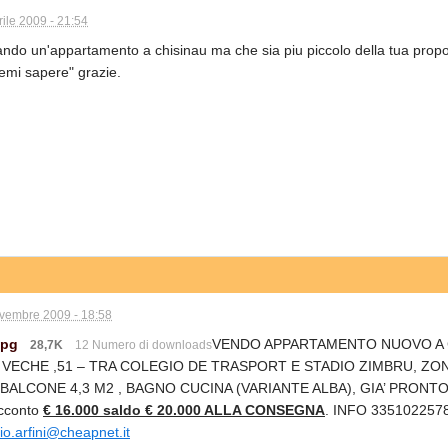
rile 2009 - 21:54
cando un'appartamento a chisinau ma che sia piu piccolo della tua pro
emi sapere" grazie.
vembre 2009 - 18:58
jpg
VENDO APPARTAMENTO NUOVO A C
28,7K
12 Numero di downloads
VECHE ,51 – TRA COLEGIO DE TRASPORT E STADIO ZIMBRU, ZONA 
 BALCONE 4,3 M2 , BAGNO CUCINA (VARIANTE ALBA), GIA’ PRON
Acconto
€ 16.000 saldo € 20.000 ALLA CONSEGNA
. INFO 335102257
io.arfini@cheapnet.it