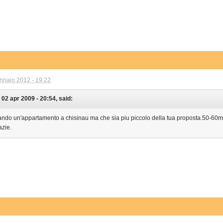
nnaio 2012 - 19:22
n 02 apr 2009 - 20:54, said:
cando un'appartamento a chisinau ma che sia piu piccolo della tua proposta.50-60
azie.