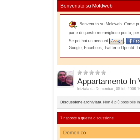
Benvenuto su Moldweb
Benvenuto su Moldweb. Come puoi v
parte di questo meraviglioso posto, per 
Se poi hai un account
,
Google, Facebook, Twitter o OpenId. Ti
Appartamento In 
Iniziata da
Domenico
,
05 feb 2009 1
Discussione archiviata
. Non è più possibile i
7 risposte a questa discussione
Domenico