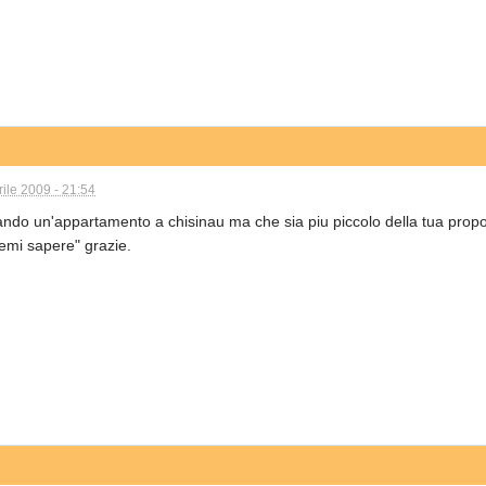
rile 2009 - 21:54
cando un'appartamento a chisinau ma che sia piu piccolo della tua pro
emi sapere" grazie.