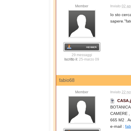
Member
Inviato
02 ap
Io sto cer
sapere."fat
29 messaggi
Iscritto il:
25-marzo 09
fabio68
Member
Inviato
22 no
CASA.
BOTANICA 
CAMERE ,
665 M2 . 
e-mail :
fab