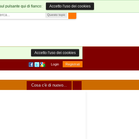
sul pulsante qui di fianco:
Accetto l'uso dei cookies
Questo topic
Accetto l'uso dei cookies
Login
Registrati
Cosa c'è di nuovo...