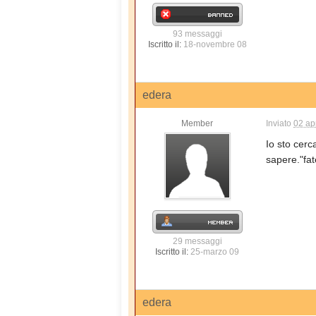
93 messaggi
Iscritto il:
18-novembre 08
edera
Member
Inviato
02 ap
Io sto cer
sapere."fat
29 messaggi
Iscritto il:
25-marzo 09
edera