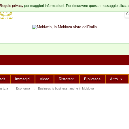
Regole privacy
per maggiori informazioni. Per rimuovere questo messaggio clicca 
ads
Immagini
Video
Ristoranti
Biblioteca
Altro
stizia
→
Economia
→
Business is business, anche in Moldova