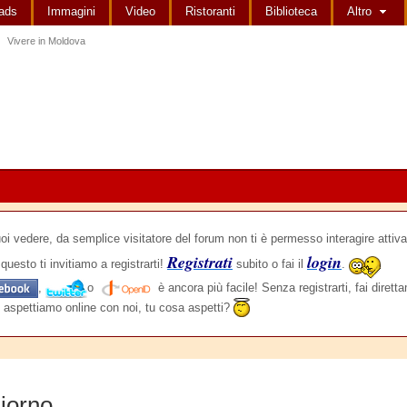
ads
Immagini
Video
Ristoranti
Biblioteca
Altro
Vivere in Moldova
edere, da semplice visitatore del forum non ti è permesso interagire attiva
Registrati
login
questo ti invitiamo a registrarti!
subito o fai il
.
,
o
è ancora più facile! Senza registrarti, fai dirett
 aspettiamo online con noi, tu cosa aspetti?
iorno