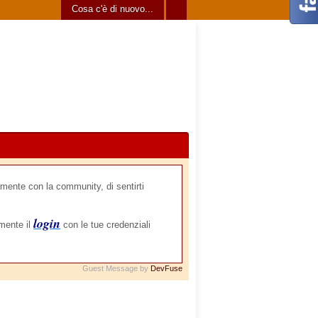
Cosa c'è di nuovo...
mente con la community, di sentirti
login
amente il
con le tue credenziali
Guest Message by
DevFuse