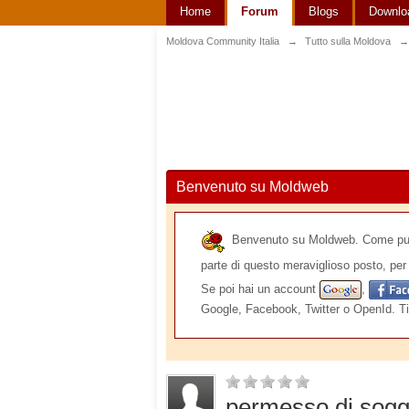
Home
Forum
Blogs
Downlo
Moldova Community Italia
→
Tutto sulla Moldova
→
Benvenuto su Moldweb
Benvenuto su Moldweb. Come puoi v
parte di questo meraviglioso posto, per 
Se poi hai un account
,
Google, Facebook, Twitter o OpenId. Ti
permesso di sogg