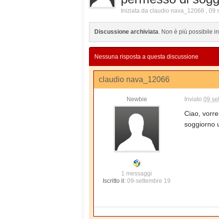
Iniziata da
claudio nava_12066
,
09 
Discussione archiviata
. Non è più possibile i
Nessuna risposta a questa discussione
claudio nava_12066
Newbie
Inviato
09 se
Ciao, vorre
soggiorno 
1 messaggi
Iscritto il:
09-settembre 19