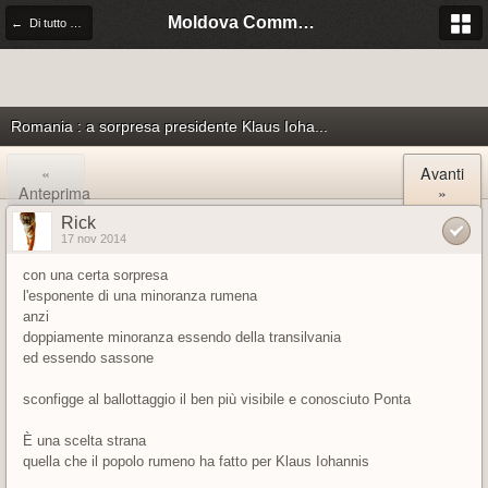
Moldova Community Italia
← Di tutto un po'...
Romania : a sorpresa presidente Klaus Ioha...
«
Avanti
Anteprima
»
Rick
17 nov 2014
con una certa sorpresa
l'esponente di una minoranza rumena
anzi
doppiamente minoranza essendo della transilvania
ed essendo sassone
sconfigge al ballottaggio il ben più visibile e conosciuto Ponta
È una scelta strana
quella che il popolo rumeno ha fatto per Klaus Iohannis