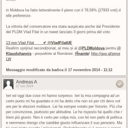
in Moldova ha fatto letteralmente il pieno con il 78,59% (27933 voti) d
elle preferenze.
La vittoria del conservatore era stata auspicata anche dal Presidente
del PLDM Vlad Filat in un tweet lanciato 3 giorni prima del voto
13 nov:Vlad Filat
✔
@
VladFilatUE
Reafirm sprijinul necondiționat, al meu și al
@
PLDMoldova
pentru
@
KlausIohannis
- președinte al României.
#
Înainte
!
http://
goo.gl/pmor
LW
Messaggio modificato da
badica
il 17 novembre 2014 - 11:12
Andreas A
17 nov 2014
Ieri ed oggi due cose mi hanno sorpreso. Ieri la mia compagna ad un
certo punto mi ha guardato e mi ha detto che non sò per chi devo vot
are per le elezioni moldave. Lei ha sempre votato per Voronin. Più che
per convinzione, piuttosto per abitudine. Le ho risposto fai quello che r
itieni più giusto. Non è certo per colpa mia, con lei non parlo di politica
e nemmeno ritengo che sarebbe giusto influenzare il suo pensiero. Ma