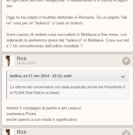
lei ogni tanto ascolta i telegiornali. Probabilmente si è messa a ragion
are.
Oggi mi ha colpito il risultato elettorale in Romania. Se un popolo "lati
no" vota per un "tedesco" ci sarà un motivo.
Sono curioso di vedere cosa succederà in Moldavia a fine mese, con
siderando le preferenze prese dal "tedesco" in Moldavia. Cosa succed
e ? Un sovvertimento dell'ordine mondiale ?
Rick
18 nov 2014
badica, on 17 nov 2014 - 10:12, said:
La vittoria del conservatore era stata auspicata anche dal Presidente d
el PLDM Vlad Filat in un tweet
mentre il compagno di partito e pm Leanca
sosteneva Ponta . . .
anche questo a suo modo è significativo
Rick