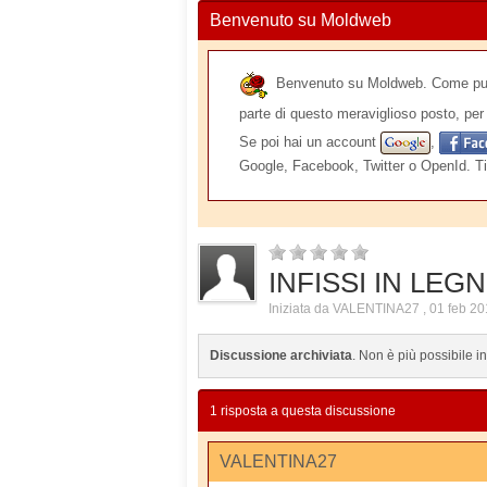
Benvenuto su Moldweb
Benvenuto su Moldweb. Come puoi v
parte di questo meraviglioso posto, per 
Se poi hai un account
,
Google, Facebook, Twitter o OpenId. Ti
INFISSI IN LE
Iniziata da
VALENTINA27
,
01 feb 20
Discussione archiviata
. Non è più possibile i
1 risposta a questa discussione
VALENTINA27