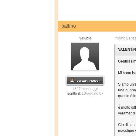
pallino
Newbie
Inviato
01 fe
VALENTINA2
Gentilissimi
Mi sono isc
Siamo un'az
1587 messaggi
una buona q
Iscritto il:
10-agosto 07
questo é in
é molto dif
veramente 
Ciò di cui 
macchine v