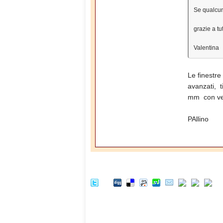
Se qualcun
grazie a tu
Valentina
Le finestre
avanzati, t
mm con vet
PAllino