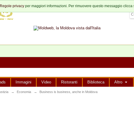
Regole privacy
per maggiori informazioni. Per rimuovere questo messaggio clicca 
ads
Immagini
Video
Ristoranti
Biblioteca
Altro
stizia
→
Economia
→
Business is business, anche in Moldova