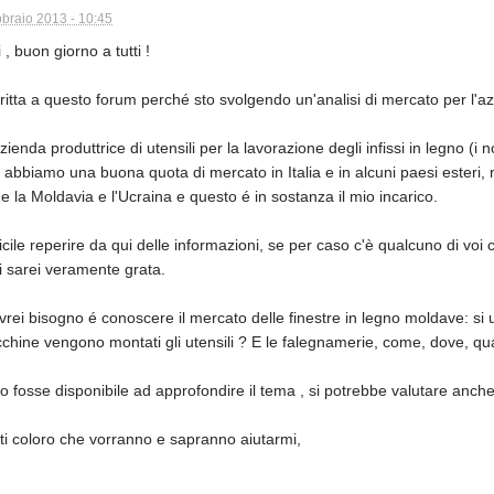
bbraio 2013 - 10:45
 , buon giorno a tutti !
ritta a questo forum perché sto svolgendo un'analisi di mercato per l'azi
enda produttrice di utensili per la lavorazione degli infissi in legno (i nos
 abbiamo una buona quota di mercato in Italia e in alcuni paesi esteri
e la Moldavia e l'Ucraina e questo é in sostanza il mio incarico.
ficile reperire da qui delle informazioni, se per caso c'è qualcuno di voi 
li sarei veramente grata.
avrei bisogno é conoscere il mercato delle finestre in legno moldave: si 
chine vengono montati gli utensili ? E le falegnamerie, come, dove, q
 fosse disponibile ad approfondire il tema , si potrebbe valutare anc
tti coloro che vorranno e sapranno aiutarmi,