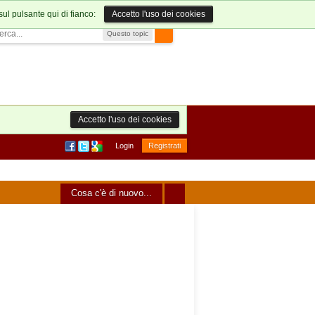
sul pulsante qui di fianco:
Accetto l'uso dei cookies
Questo topic
Accetto l'uso dei cookies
Login
Registrati
Cosa c'è di nuovo...