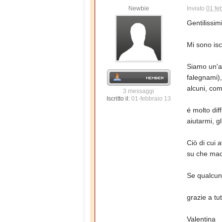
Newbie
Inviato
01 fe
Gentilissimi
Mi sono isc
Siamo un'azi
falegnami),
alcuni, com
3 messaggi
Iscritto il:
01-febbraio 13
é molto dif
aiutarmi, g
Ciò di cui 
su che mac
Se qualcuno
grazie a tu
Valentina