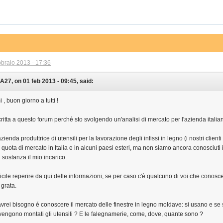
bbraio 2013 - 17:36
7, on 01 feb 2013 - 09:45, said:
 , buon giorno a tutti !
ritta a questo forum perché sto svolgendo un'analisi di mercato per l'azienda italian
ienda produttrice di utensili per la lavorazione degli infissi in legno (i nostri client
uota di mercato in Italia e in alcuni paesi esteri, ma non siamo ancora conosciuti 
 sostanza il mio incarico.
ficile reperire da qui delle informazioni, se per caso c'è qualcuno di voi che conosce i
grata.
avrei bisogno é conoscere il mercato delle finestre in legno moldave: si usano e se 
engono montati gli utensili ? E le falegnamerie, come, dove, quante sono ?