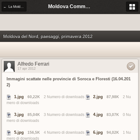
Moldova Community Italia
← La Moldova di citta' in citta'
Moldova del Nord, paesaggi, primavera 2012
Alfredo Ferrari
17 apr 2012
Immagini scattate nelle provincie di Soroca e Floresti (16.04.201
2)
1.jpg
2.jpg
60,22K
2 Numero di downloads
87,98K
2 Nu
mero di downloads
3.jpg
4.jpg
85,04K
3 Numero di downloads
83,07K
0 Nu
mero di downloads
5.jpg
6.jpg
156,5K
4 Numero di downloads
94,02K
1 Nu
mero di downloads