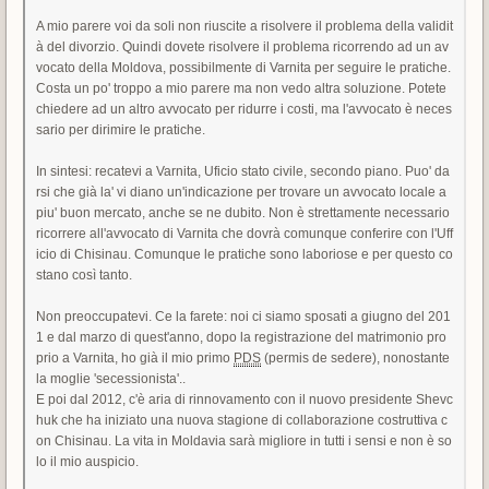
A mio parere voi da soli non riuscite a risolvere il problema della validit
à del divorzio. Quindi dovete risolvere il problema ricorrendo ad un av
vocato della Moldova, possibilmente di Varnita per seguire le pratiche.
Costa un po' troppo a mio parere ma non vedo altra soluzione. Potete
chiedere ad un altro avvocato per ridurre i costi, ma l'avvocato è neces
sario per dirimire le pratiche.
In sintesi: recatevi a Varnita, Uficio stato civile, secondo piano. Puo' da
rsi che già la' vi diano un'indicazione per trovare un avvocato locale a
piu' buon mercato, anche se ne dubito. Non è strettamente necessario
ricorrere all'avvocato di Varnita che dovrà comunque conferire con l'Uff
icio di Chisinau. Comunque le pratiche sono laboriose e per questo co
stano così tanto.
Non preoccupatevi. Ce la farete: noi ci siamo sposati a giugno del 201
1 e dal marzo di quest'anno, dopo la registrazione del matrimonio pro
prio a Varnita, ho già il mio primo
PDS
(permis de sedere), nonostante
la moglie 'secessionista'..
E poi dal 2012, c'è aria di rinnovamento con il nuovo presidente Shevc
huk che ha iniziato una nuova stagione di collaborazione costruttiva c
on Chisinau. La vita in Moldavia sarà migliore in tutti i sensi e non è so
lo il mio auspicio.