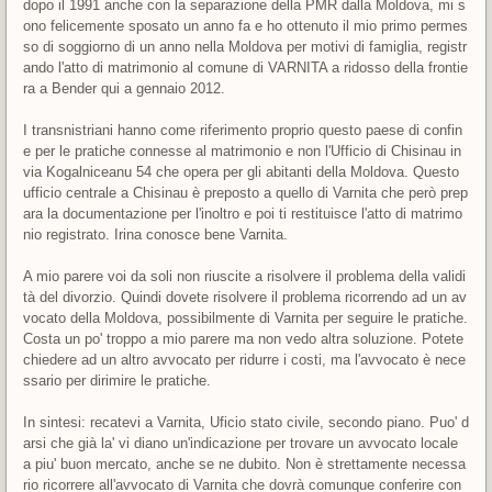
dopo il 1991 anche con la separazione della PMR dalla Moldova, mi s
ono felicemente sposato un anno fa e ho ottenuto il mio primo permes
so di soggiorno di un anno nella Moldova per motivi di famiglia, registr
ando l'atto di matrimonio al comune di VARNITA a ridosso della frontie
ra a Bender qui a gennaio 2012.
I transnistriani hanno come riferimento proprio questo paese di confin
e per le pratiche connesse al matrimonio e non l'Ufficio di Chisinau in
via Kogalniceanu 54 che opera per gli abitanti della Moldova. Questo
ufficio centrale a Chisinau è preposto a quello di Varnita che però prep
ara la documentazione per l'inoltro e poi ti restituisce l'atto di matrimo
nio registrato. Irina conosce bene Varnita.
A mio parere voi da soli non riuscite a risolvere il problema della validi
tà del divorzio. Quindi dovete risolvere il problema ricorrendo ad un av
vocato della Moldova, possibilmente di Varnita per seguire le pratiche.
Costa un po' troppo a mio parere ma non vedo altra soluzione. Potete
chiedere ad un altro avvocato per ridurre i costi, ma l'avvocato è nece
ssario per dirimire le pratiche.
In sintesi: recatevi a Varnita, Uficio stato civile, secondo piano. Puo' d
arsi che già la' vi diano un'indicazione per trovare un avvocato locale
a piu' buon mercato, anche se ne dubito. Non è strettamente necessa
rio ricorrere all'avvocato di Varnita che dovrà comunque conferire con