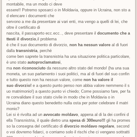
montabile, ma un modo ci deve
essere!! Potremo sposarci o in Moldavia, oppure in Ucraina, non sto a
d elencare i documenti che
servono a me da presentare ai vari enti, ma vengo a quelli di lei, che
oltre il certificato di
nascita, il passaporto ecc.ecc.., deve presentare il
documento che a
ttesti il divorzio
,il problema
è che il suo documento di divorzio,
non ha nessun valore
al di fuori
dalla
transnistria
, perché
come ben saprete la transnistria ha una situazione politica particolare,
è uno stato
autoproclamatosi
,
ma
non riconosciuto
da nessuno altro stato del mondo! (ha una sua
moneta, un suo parlamento i suoi politici, ma al di fuori del suo confin
e tutto questo non ha nessun valore, come
non ha valore il
suo divorzio!
e a questo punto penso non abbia valore nemmeno il s
uo matrimonio!) a questo punto vi chiedo; Come possiamo fare, per fa
re convalidare il suo stato civile in modo che in Moldavia o in
Ucraina diano questo benedetto nulla osta per poter celebrare il matri
monio?
Lei si è rivolta ad un
avvocato moldavo
, appena al di la dei confini d
ella Transnistria, il quale dietro una
spesa di 300euro!!!
gli ha promes
so la consegna del certificato di
divorzio moldavo regolare
, second
o voi dovremo fidarci, o corriamo solo il rischi che ci vengano sottratti