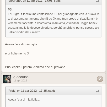
'giobruno', on 11 apr 2012 - 17:08, said:
PS:
Ehi Tigre, ti faccio una confessione. Ci hai guadagnato con la nuova fo
to di accompagnamento che ritrae Oxana (non credo di sbagliarmi): è
veramente toccante.
ti ricordiamo, ti amiamo, ci manchi
, leggo bene?
scusami ma te lo dovevo chiedere, perchè anch'io ci penso spesso a q
uell'episodio del 9 marzo
Aveva l'eta di mia figlia ...
e di figlie ne ho 3 .
Puoi capire i patemi d'animo che si provano
giobruno
11 apr 2012
'Rick', on 11 apr 2012 - 17:35, said:
Aveva l'eta di mia figlia ...