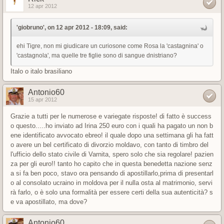
12 apr 2012
'giobruno', on 12 apr 2012 - 18:09, said:
ehi Tigre, non mi giudicare un curiosone come Rosa la 'castagnina' o
'castagnola', ma quelle tre figlie sono di sangue dnistriano?
Italo o italo brasiliano
Antonio60
15 apr 2012
Grazie a tutti per le numerose e variegate risposte! di fatto è success
o questo.....ho inviato ad Irina 250 euro con i quali ha pagato un non b
ene identificato avvocato ebreo! il quale dopo una settimana gli ha fatt
o avere un bel certificato di divorzio moldavo, con tanto di timbro del
l'ufficio dello stato civile di Varnita, spero solo che sia regolare! pazien
za per gli euro!! tanto ho capito che in questa benedetta nazione senz
a si fa ben poco, stavo ora pensando di apostillarlo,prima di presentarl
o al consolato ucraino in moldova per il nulla osta al matrimonio, servi
rà farlo, o è solo una formalità per essere certi della sua autenticità? s
e va apostillato, ma dove?
Antonio60