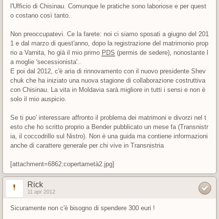
l'Ufficio di Chisinau. Comunque le pratiche sono laboriose e per quest
o costano così tanto.
Non preoccupatevi. Ce la farete: noi ci siamo sposati a giugno del 201
1 e dal marzo di quest'anno, dopo la registrazione del matrimonio prop
rio a Varnita, ho già il mio primo
PDS
(permis de sedere), nonostante l
a moglie 'secessionista'..
E poi dal 2012, c'è aria di rinnovamento con il nuovo presidente Shev
chuk che ha iniziato una nuova stagione di collaborazione costruttiva
con Chisinau. La vita in Moldavia sarà migliore in tutti i sensi e non è
solo il mio auspicio.
Se ti puo' interessare affronto il problema dei matrimoni e divorzi nel t
esto che ho scritto proprio a Bender pubblicato un mese fa (Transnistr
ia, il coccodrillo sul Nistro). Non è una guida ma contiene informazioni
anche di carattere generale per chi vive in Transnistria
[attachment=6862:copertametà2.jpg]
Rick
11 apr 2012
Sicuramente non c'è bisogno di spendere 300 euri !