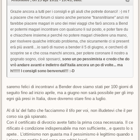
'Antonio60', on 15 apr 2012 - 19:43, said:
Grazie ancora a tutti per i consigli e gli aiuti che potrete donarci! :-) mi f
a piacere che nel forum ci siano anche persone "transnitriane" anzi mi
farebbe piacere magari in uno dei miei viaggi che farò ancora a Bend
er potermi magari incontrare con qualcuno li sul posto, e poter fare du
e chiacchere insieme,e perché no potere magari chiedere una mano,
per risolvere qualche intricato problema, che sicuramente ci si present
erà più avanti....io sarò di nuovo a bender il 5 di giugno, e cercherò di
scoprire se e che cosa manchi ancora, per potere coronare il nostro a
gognato sogno, cioè sposarci,
sono un po pessimista e credo che do
vrò andare avanti e indietro dall'italia ancora un po di volte... ma
h!!!!!! I consigli sono benvenuti!!! :-D
saremo felici di incontrarvi a Bender dove siamo stati per 100 giorni di
seguito fino ad inizio aprile, ma a giugno non sarà possibile per gli imp
egni già presi in Italia, dove dovremo stare fino a luglio.
Al di la' del fatto che facciammo il tifo per voi, non illudetevi che il per
corso sia già spianato.
Con il certificato di divorzio avete fatto la prima cosa necessaria. Il ce
rtificato è condizione indispensabile ma non sufficiente,..e questo lo s
apete.. L'ottimismo non guasta ma il pessimismo è legittimo quando s