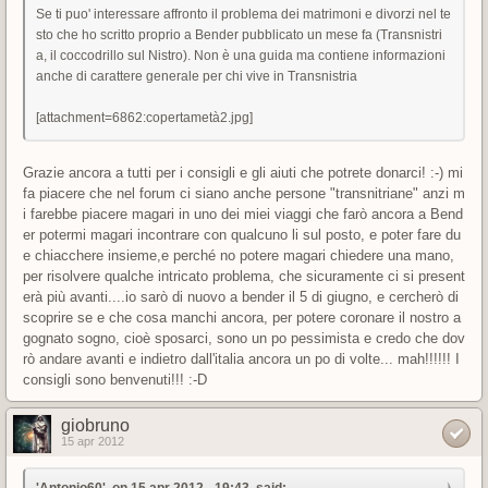
Se ti puo' interessare affronto il problema dei matrimoni e divorzi nel te
sto che ho scritto proprio a Bender pubblicato un mese fa (Transnistri
a, il coccodrillo sul Nistro). Non è una guida ma contiene informazioni
anche di carattere generale per chi vive in Transnistria
[attachment=6862:copertametà2.jpg]
Grazie ancora a tutti per i consigli e gli aiuti che potrete donarci! :-) mi
fa piacere che nel forum ci siano anche persone "transnitriane" anzi m
i farebbe piacere magari in uno dei miei viaggi che farò ancora a Bend
er potermi magari incontrare con qualcuno li sul posto, e poter fare du
e chiacchere insieme,e perché no potere magari chiedere una mano,
per risolvere qualche intricato problema, che sicuramente ci si present
erà più avanti....io sarò di nuovo a bender il 5 di giugno, e cercherò di
scoprire se e che cosa manchi ancora, per potere coronare il nostro a
gognato sogno, cioè sposarci, sono un po pessimista e credo che dov
rò andare avanti e indietro dall'italia ancora un po di volte... mah!!!!!! I
consigli sono benvenuti!!! :-D
giobruno
15 apr 2012