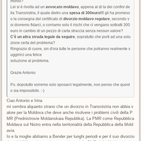
monio?
Lei si è rivolta ad un
avvocato moldavo
, appena al di la dei confini de
lla Transnistria, il quale dietro una
spesa di 300euro!!!
gli ha promess
o la consegna del certificato di
divorzio moldavo regolare
, secondo v
oi dovremo fidarci, o corriamo solo il rischi che ci vengano sottratti 300
euro in cambio di un pezzo di carta straccia senza nessun valore?
C'è un altra strada legale da seguire
, sopratutto che porti ad una solu
zione certa del problema?
Ringrazio di cuore, sin d'ora tutte le persone che potranno realmente s
uggirirci una felice
soluzione al problema.
Grazie Antonio
P.s. dopotutto vorremo solo sposarci legalmente, non penso che quest
o sia impossibile. :-)
Ciao Antonio e Irina
mi sembra alquanto strano che un divorzio in Transnistria non abbia v
alore per la Moldova che deve anche risolvere i problemi civili della P
MR (Prednistrovie Moldanskaia Republika). La PMR come Repubblica
Moldava sul Nistro entra nella territorialità della Repubblica della Mold
avia.
Io e la moglie abitiamo a Bender per lunghi periodi e per il suo divorzio