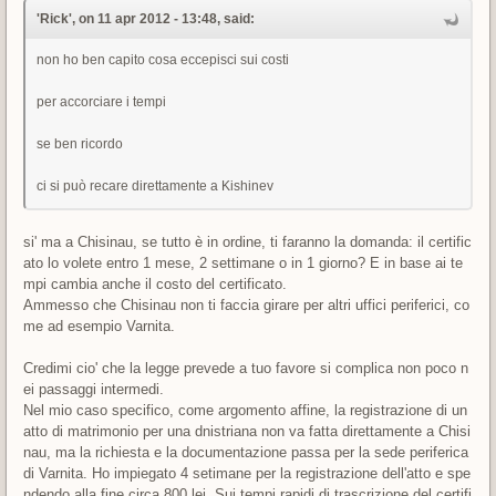
'Rick', on 11 apr 2012 - 13:48, said:
non ho ben capito cosa eccepisci sui costi
per accorciare i tempi
se ben ricordo
ci si può recare direttamente a Kishinev
si' ma a Chisinau, se tutto è in ordine, ti faranno la domanda: il certific
ato lo volete entro 1 mese, 2 settimane o in 1 giorno? E in base ai te
mpi cambia anche il costo del certificato.
Ammesso che Chisinau non ti faccia girare per altri uffici periferici, co
me ad esempio Varnita.
Credimi cio' che la legge prevede a tuo favore si complica non poco n
ei passaggi intermedi.
Nel mio caso specifico, come argomento affine, la registrazione di un
atto di matrimonio per una dnistriana non va fatta direttamente a Chisi
nau, ma la richiesta e la documentazione passa per la sede periferica
di Varnita. Ho impiegato 4 setimane per la registrazione dell'atto e spe
ndendo alla fine circa 800 lei. Sui tempi rapidi di trascrizione del certifi