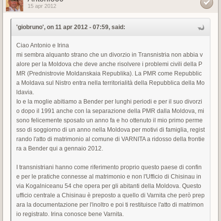
15 apr 2012
'giobruno', on 11 apr 2012 - 07:59, said:
Ciao Antonio e Irina
mi sembra alquanto strano che un divorzio in Transnistria non abbia v
alore per la Moldova che deve anche risolvere i problemi civili della P
MR (Prednistrovie Moldanskaia Republika). La PMR come Repubblic
a Moldava sul Nistro entra nella territorialità della Repubblica della Mo
ldavia.
Io e la moglie abitiamo a Bender per lunghi periodi e per il suo divorzi
o dopo il 1991 anche con la separazione della PMR dalla Moldova, mi
sono felicemente sposato un anno fa e ho ottenuto il mio primo perme
sso di soggiorno di un anno nella Moldova per motivi di famiglia, regist
rando l'atto di matrimonio al comune di VARNITA a ridosso della frontie
ra a Bender qui a gennaio 2012.
I transnistriani hanno come riferimento proprio questo paese di confin
e per le pratiche connesse al matrimonio e non l'Ufficio di Chisinau in
via Kogalniceanu 54 che opera per gli abitanti della Moldova. Questo
ufficio centrale a Chisinau è preposto a quello di Varnita che però prep
ara la documentazione per l'inoltro e poi ti restituisce l'atto di matrimon
io registrato. Irina conosce bene Varnita.