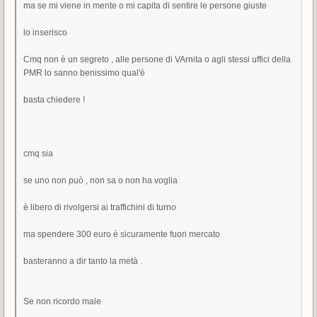
ma se mi viene in mente o mi capita di sentire le persone giuste
lo inserisco
Cmq non è un segreto , alle persone di VArnita o agli stessi uffici della
PMR lo sanno benissimo qual'è
basta chiedere !
cmq sia
se uno non può , non sa o non ha voglia
è libero di rivolgersi ai traffichini di turno
ma spendere 300 euro è sicuramente fuori mercato
basteranno a dir tanto la metà .
Se non ricordo male