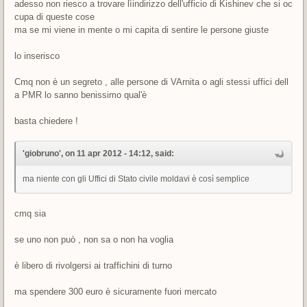
adesso non riesco a trovare lìindirizzo dell'ufficio di Kishinev che si oc
cupa di queste cose
ma se mi viene in mente o mi capita di sentire le persone giuste
lo inserisco
Cmq non è un segreto , alle persone di VArnita o agli stessi uffici dell
a PMR lo sanno benissimo qual'è
basta chiedere !
'giobruno', on 11 apr 2012 - 14:12, said:
ma niente con gli Uffici di Stato civile moldavi è così semplice
cmq sia
se uno non può , non sa o non ha voglia
è libero di rivolgersi ai traffichini di turno
ma spendere 300 euro è sicuramente fuori mercato