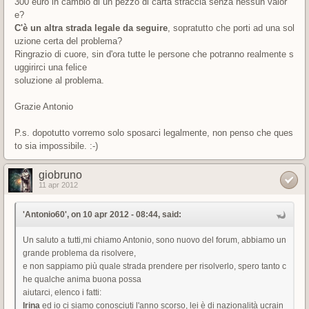
300 euro in cambio di un pezzo di carta straccia senza nessun valor
e?
C'è un altra strada legale da seguire
, sopratutto che porti ad una sol
uzione certa del problema?
Ringrazio di cuore, sin d'ora tutte le persone che potranno realmente s
uggirirci una felice
soluzione al problema.
Grazie Antonio
P.s. dopotutto vorremo solo sposarci legalmente, non penso che ques
to sia impossibile. :-)
giobruno
11 apr 2012
'Antonio60', on 10 apr 2012 - 08:44, said:
Un saluto a tutti,mi chiamo Antonio, sono nuovo del forum, abbiamo un
grande problema da risolvere,
e non sappiamo più quale strada prendere per risolverlo, spero tanto c
he qualche anima buona possa
aiutarci, elenco i fatti:
Irina
ed io ci siamo conosciuti l'anno scorso, lei è di nazionalità ucrain