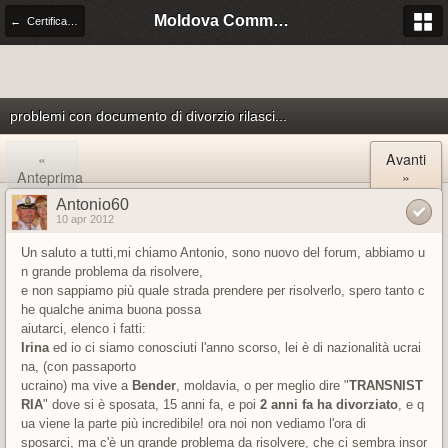
Moldova Community Italia
← Certificati di stato civile
problemi con documento di divorzio rilasci...
«
Avanti
Anteprima
»
Antonio60
10 apr 2012
Un saluto a tutti,mi chiamo Antonio, sono nuovo del forum, abbiamo u
n grande problema da risolvere,
e non sappiamo più quale strada prendere per risolverlo, spero tanto c
he qualche anima buona possa
aiutarci, elenco i fatti:
Irina
ed io ci siamo conosciuti l'anno scorso, lei è di nazionalità ucrai
na, (con passaporto
ucraino) ma vive a
Bender
, moldavia, o per meglio dire "
TRANSNIST
RIA
" dove si è sposata, 15 anni fa, e poi
2 anni fa ha divorziato
, e q
ua viene la parte più incredibile! ora noi non vediamo l'ora di
sposarci, ma c'è un grande problema da risolvere, che ci sembra insor