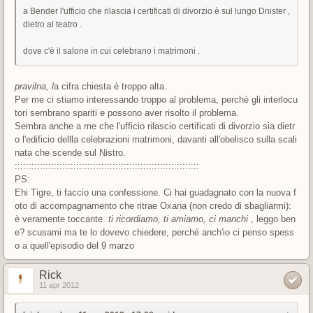
a Bender l'ufficio che rilascia i certificati di divorzio è sul lungo Dnister ,
dietro al teatro .
dove c'è il salone in cui celebrano i matrimoni .
pravilna, l
a cifra chiesta è troppo alta.
Per me ci stiamo interessando troppo al problema, perchè gli interlocu
tori sembrano spariti e possono aver risolto il problema.
Sembra anche a me che l'ufficio rilascio certificati di divorzio sia dietr
o l'edificio dellla celebrazioni matrimoni, davanti all'obelisco sulla scali
nata che scende sul Nistro.
::::::::::::::::::::::::::::::::::::::::::::::::::::::::::::::::::
PS:
Ehi Tigre, ti faccio una confessione. Ci hai guadagnato con la nuova f
oto di accompagnamento che ritrae Oxana (non credo di sbagliarmi):
è veramente toccante.
ti ricordiamo, ti amiamo, ci manchi
, leggo ben
e? scusami ma te lo dovevo chiedere, perchè anch'io ci penso spess
o a quell'episodio del 9 marzo
Rick
11 apr 2012