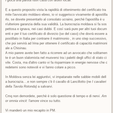
i gioca una partita fuori casa con arbitri locali.
E a questo proposito vista la rapidità di ottenimento del certificato tra
mite l'avvocato moldavo ebreo, io vi suggerisco vivamente di apostilla
rlo, se dovete presentarlo al consolato ucraino, perchè l'apostilla è u
n'ulteriore garanzia della sua validità. La burocrazia moldava si fa sos
pettosa e ignava, nei casi dubbi. E così sarà pure per altri tuoi docum
enti e per il tuo certificato di divorzio (se del caso) che dovrà essere a
postillato in Italia per contrarre il matrimonio , in uno step successivo,
che poi servirà ad Irina per ottenere il certificato di capacità matrimoni
ale a Chisinau.
A mio parere avete ben fatto a ricorrere ad un avvocato che solitamen
te è un buon slalomista nel muoversi tra i paletti degli uffici di stato ci
vile. Costa, ma d'altro canto vi fa risparmiare in energie nervose che c
redetemi sono notevoli e vi fanno colare a picco.
In Moldova senza lei aggiuntivi, vi impatanate nelle sabbie mobili dell
a burocrazia....e non sempre c'è il cavallo di Lancillotto (ne
I cavalieri
della Tavola Rotonda)
a salvarvi.
Cmq non demordete, perchè è solo questione di tempo e di nervi.
Am
or omnia vincit:
l'amore vince su tutto.
Vi manderò un mio recapito in PM.