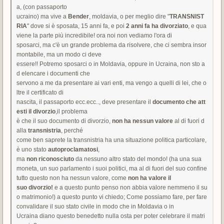
a, (con passaporto
ucraino) ma vive a
Bender
, moldavia, o per meglio dire "
TRANSNIST
RIA
" dove si è sposata, 15 anni fa, e poi
2 anni fa ha divorziato
, e qua
viene la parte più incredibile! ora noi non vediamo l'ora di
sposarci, ma c'è un grande problema da risolvere, che ci sembra insor
montabile, ma un modo ci deve
essere!! Potremo sposarci o in Moldavia, oppure in Ucraina, non sto a
d elencare i documenti che
servono a me da presentare ai vari enti, ma vengo a quelli di lei, che o
ltre il certificato di
nascita, il passaporto ecc.ecc.., deve presentare il
documento che att
esti il divorzio
,il problema
è che il suo documento di divorzio,
non ha nessun valore
al di fuori d
alla
transnistria
, perché
come ben saprete la transnistria ha una situazione politica particolare,
è uno stato
autoproclamatosi
,
ma
non riconosciuto
da nessuno altro stato del mondo! (ha una sua
moneta, un suo parlamento i suoi politici, ma al di fuori del suo confine
tutto questo non ha nessun valore, come
non ha valore il
suo divorzio!
e a questo punto penso non abbia valore nemmeno il su
o matrimonio!) a questo punto vi chiedo; Come possiamo fare, per fare
convalidare il suo stato civile in modo che in Moldavia o in
Ucraina diano questo benedetto nulla osta per poter celebrare il matri