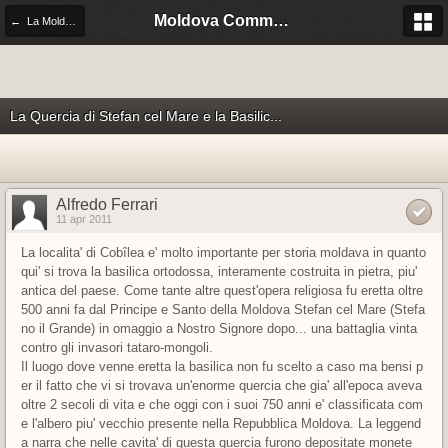
Moldova Community Italia
← La Moldova di citta' in citta'
La Quercia di Stefan cel Mare e la Basilic...
Alfredo Ferrari
11 apr 2011
La localita' di Cobîlea e' molto importante per storia moldava in quanto
qui' si trova la basilica ortodossa, interamente costruita in pietra, piu'
antica del paese. Come tante altre quest'opera religiosa fu eretta oltre
500 anni fa dal Principe e Santo della Moldova Stefan cel Mare (Stefa
no il Grande) in omaggio a Nostro Signore dopo... una battaglia vinta
contro gli invasori tataro-mongoli.
Il luogo dove venne eretta la basilica non fu scelto a caso ma bensi p
er il fatto che vi si trovava un'enorme quercia che gia' all'epoca aveva
oltre 2 secoli di vita e che oggi con i suoi 750 anni e' classificata com
e l'albero piu' vecchio presente nella Repubblica Moldova. La leggend
a narra che nelle cavita' di questa quercia furono depositate monete