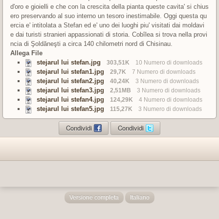
d'oro e gioielli e che con la crescita della pianta queste cavita' si chius
ero preservando al suo interno un tesoro inestimabile. Oggi questa qu
ercia e' intitolata a Stefan ed e' uno dei luoghi piu' visitati dai moldavi
e dai turisti stranieri appassionati di storia. Cobîlea si trova nella provi
ncia di Şoldăneşti a circa 140 chilometri nord di Chisinau.
Allega File
stejarul lui stefan.jpg
303,51K
10 Numero di downloads
stejarul lui stefan1.jpg
29,7K
7 Numero di downloads
stejarul lui stefan2.jpg
40,24K
3 Numero di downloads
stejarul lui stefan3.jpg
2,51MB
3 Numero di downloads
stejarul lui stefan4.jpg
124,29K
4 Numero di downloads
stejarul lui stefan5.jpg
115,27K
3 Numero di downloads
Condividi
Condividi
Versione completa
Italiano