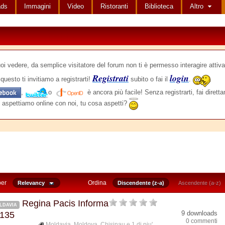
ads
Immagini
Video
Ristoranti
Biblioteca
Altro
edere, da semplice visitatore del forum non ti è permesso interagire attiva
Registrati
login
questo ti invitiamo a registrarti!
subito o fai il
.
,
o
è ancora più facile! Senza registrarti, fai dirett
 aspettiamo online con noi, tu cosa aspetti?
per
Ordina
Relevancy
Discendente (z-a)
Ascendente (a-z)
Regina Pacis Informa
LDAVIA
9 downloads
 135
0 commenti
Moldavia
,
Moldova
,
Chisinau
e 1 di piu'...