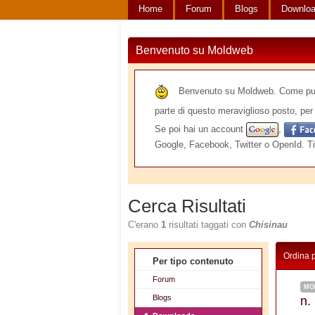
Home
Forum
Blogs
Downlo
Benvenuto su Moldweb
Benvenuto su Moldweb. Come puoi v
parte di questo meraviglioso posto, per 
Se poi hai un account
,
Google, Facebook, Twitter o OpenId. Ti
Cerca Risultati
C'erano
1
risultati taggati con
Chisinau
Ordina 
Per tipo contenuto
Forum
MO
Blogs
n.