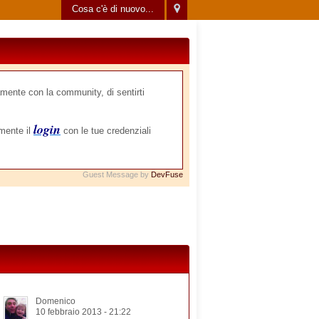
Cosa c'è di nuovo...
mente con la community, di sentirti
login
amente il
con le tue credenziali
Guest Message by
DevFuse
Domenico
10 febbraio 2013 - 21:22