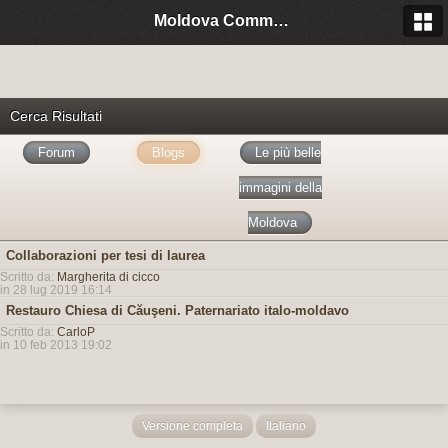
Moldova Community Italia
Cerca Risultati
Forum
Blogs
Le più belle
immagini della
Moldova
Collaborazioni per tesi di laurea
Scritto da:
Margherita di cicco
in 28 lug 2019 16:14
Restauro Chiesa di Căuşeni. Paternariato italo-moldavo
Scritto da:
CarloP
in 10 feb 2013 19:02
Versione completa
Italiano