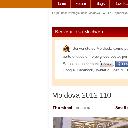
Home
Forum
Blogs
Downlo
Le più belle immagini della Moldova
→
La Repubblica
Benvenuto su Moldweb
Benvenuto su Moldweb. Come puoi v
parte di questo meraviglioso posto, per 
Se poi hai un account
,
Google, Facebook, Twitter o OpenId. Ti
Moldova 2012 110
Thumbnail
Small
(100 x 100)