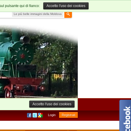
sul pulsante qui di fianco:
Accetto l'uso dei cookies
Le più belle immagini della Moldova
Accetto l'uso dei cookies
Login
Registrati