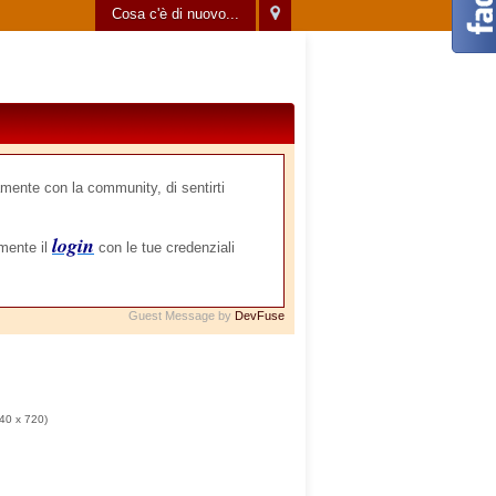
Cosa c'è di nuovo...
mente con la community, di sentirti
login
amente il
con le tue credenziali
Guest Message by
DevFuse
40 x 720)