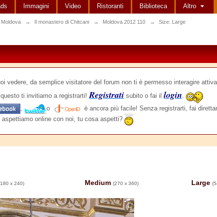
ads
Immagini
Video
Ristoranti
Biblioteca
Altro
 Moldova
→
Il monastero di Chitcani
→
Moldova 2012 110
→
Size: Large
edere, da semplice visitatore del forum non ti è permesso interagire attiva
Registrati
login
questo ti invitiamo a registrarti!
subito o fai il
.
,
o
è ancora più facile! Senza registrarti, fai dirett
 aspettiamo online con noi, tu cosa aspetti?
Medium
Large
(180 x 240)
(270 x 360)
(5