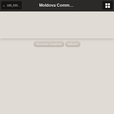
Moldova Community Italia
← 100_0339.JPG
Versione completa
Italiano