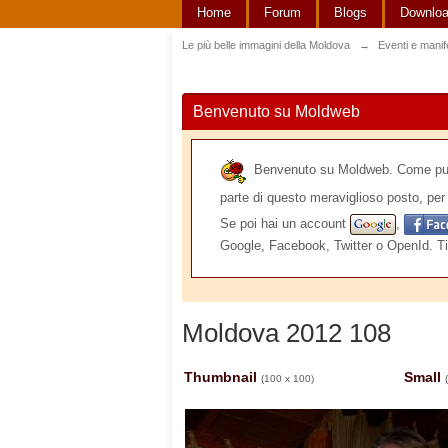
Home
Forum
Blogs
Downlo
Le più belle immagini della Moldova
→
Eventi e manif
Benvenuto su Moldweb
Benvenuto su Moldweb. Come puoi v
parte di questo meraviglioso posto, per 
Se poi hai un account
,
Google, Facebook, Twitter o OpenId. Ti
Moldova 2012 108
Thumbnail
Small
(100 x 100)