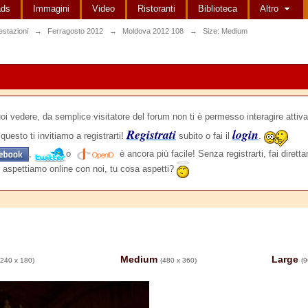
ads
Immagini
Video
Ristoranti
Biblioteca
Altro
estazioni
→
Ferragosto 2012
→
Moldova 2012 108
→
Size: Medium
edere, da semplice visitatore del forum non ti è permesso interagire attiva
Registrati
login
questo ti invitiamo a registrarti!
subito o fai il
.
,
o
è ancora più facile! Senza registrarti, fai dirett
 aspettiamo online con noi, tu cosa aspetti?
Medium
Large
(240 x 180)
(480 x 360)
(9