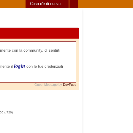
Cosa c'è di nuovo...
mente con la community, di sentirti
login
amente il
con le tue credenziali
Guest Message by
DevFuse
60 x 720)