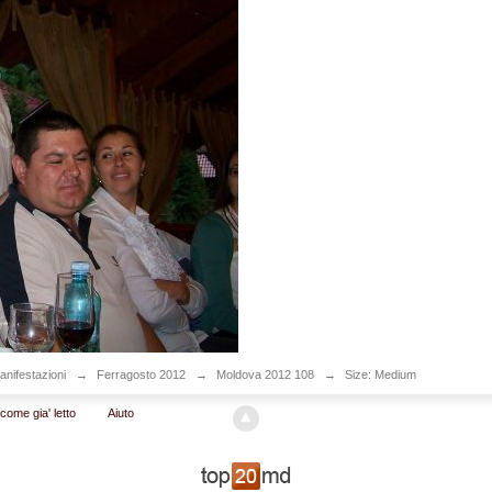
anifestazioni
→
Ferragosto 2012
→
Moldova 2012 108
→
Size: Medium
come gia' letto
Aiuto