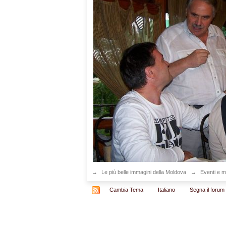
→
Le più belle immagini della Moldova
→
Eventi e m
Cambia Tema
Italiano
Segna il forum 