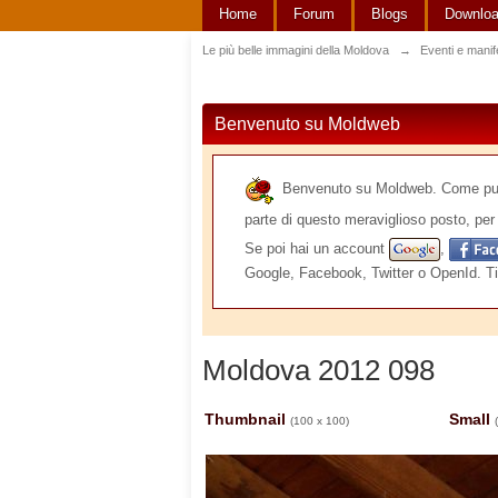
Home
Forum
Blogs
Downlo
Le più belle immagini della Moldova
→
Eventi e manif
Benvenuto su Moldweb
Benvenuto su Moldweb. Come puoi v
parte di questo meraviglioso posto, per 
Se poi hai un account
,
Google, Facebook, Twitter o OpenId. Ti
Moldova 2012 098
Thumbnail
Small
(100 x 100)