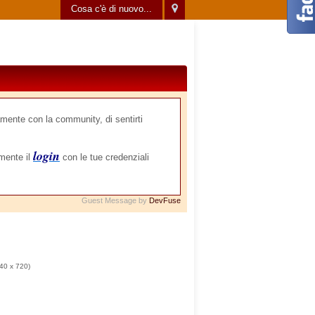
Cosa c'è di nuovo...
mente con la community, di sentirti
login
amente il
con le tue credenziali
Guest Message by
DevFuse
40 x 720)