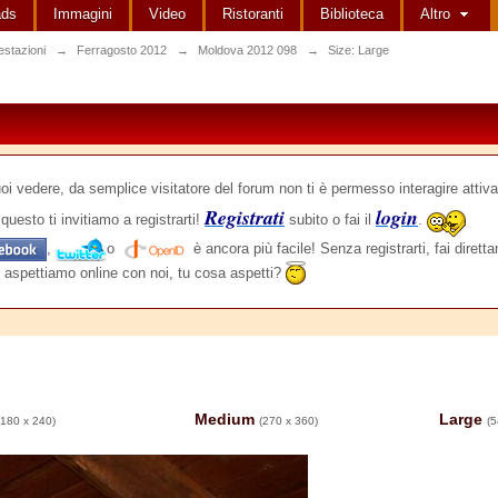
ads
Immagini
Video
Ristoranti
Biblioteca
Altro
estazioni
→
Ferragosto 2012
→
Moldova 2012 098
→
Size: Large
edere, da semplice visitatore del forum non ti è permesso interagire attiva
Registrati
login
questo ti invitiamo a registrarti!
subito o fai il
.
,
o
è ancora più facile! Senza registrarti, fai dirett
 aspettiamo online con noi, tu cosa aspetti?
Medium
Large
(180 x 240)
(270 x 360)
(5