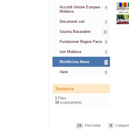
Accordi Unione Europea -
6
Moldova
Documenti vari
2
Gazeta Basarabiei
12
Fondazione Regina Pacis
6
Iom Moldova
1
Moldbrixia News
1
Varie
0
Statistiche
1
Files
10
scaricamenti
33
Files totali
8
Categorie