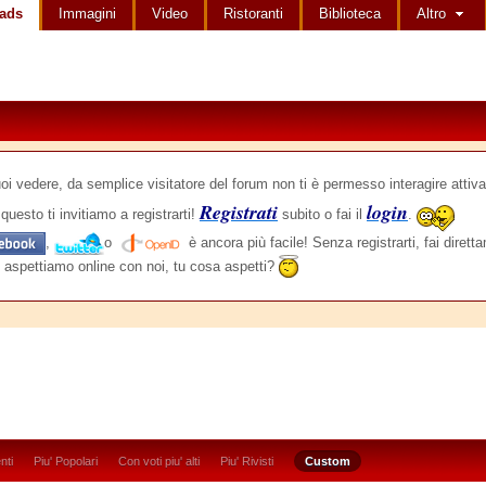
ads
Immagini
Video
Ristoranti
Biblioteca
Altro
edere, da semplice visitatore del forum non ti è permesso interagire attiva
Registrati
login
questo ti invitiamo a registrarti!
subito o fai il
.
,
o
è ancora più facile! Senza registrarti, fai dirett
 aspettiamo online con noi, tu cosa aspetti?
nti
Piu' Popolari
Con voti piu' alti
Piu' Rivisti
Custom