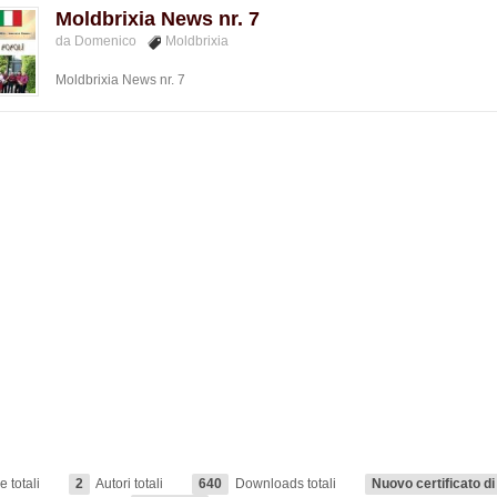
Moldbrixia News nr. 7
da Domenico
Moldbrixia
Moldbrixia News nr. 7
 totali
2
Autori totali
640
Downloads totali
Nuovo certificato d