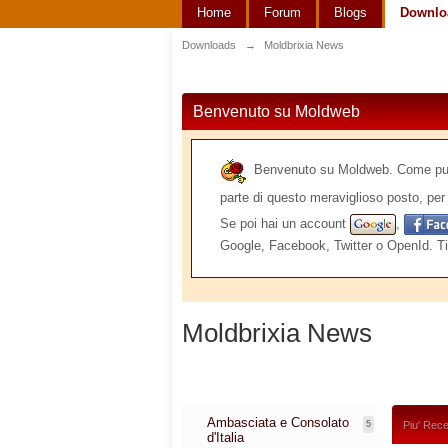
Home
Forum
Blogs
Downlo
Downloads
→
Moldbrixia News
Benvenuto su Moldweb
Benvenuto su Moldweb. Come puoi v
parte di questo meraviglioso posto, per 
Se poi hai un account
,
Google, Facebook, Twitter o OpenId. Ti
Moldbrixia News
Ambasciata e Consolato
5
Piu' Rece
d'Italia