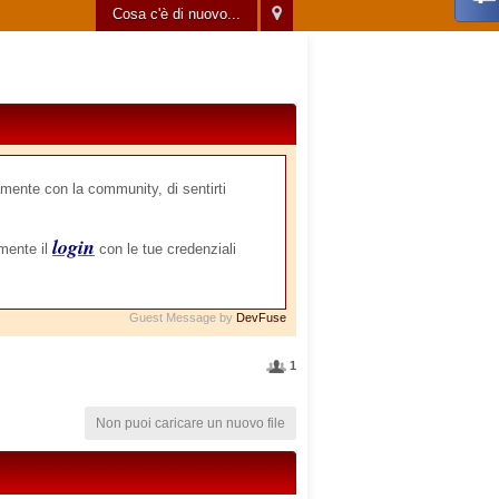
Cosa c'è di nuovo...
mente con la community, di sentirti
login
amente il
con le tue credenziali
Guest Message by
DevFuse
1
Non puoi caricare un nuovo file