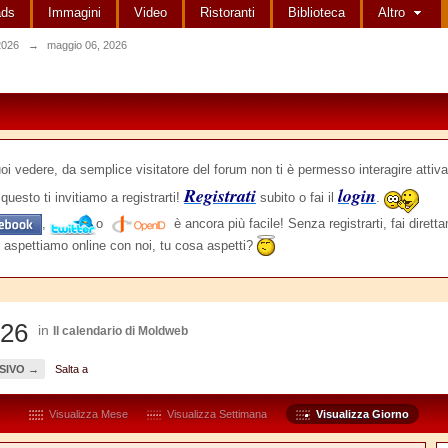
ads
Immagini
Video
Ristoranti
Biblioteca
Altro
2026
→
maggio 06, 2026
edere, da semplice visitatore del forum non ti è permesso interagire attiva
Registrati
login
questo ti invitiamo a registrarti!
subito o fai il
.
,
o
è ancora più facile! Senza registrarti, fai dirett
 aspettiamo online con noi, tu cosa aspetti?
026
in
Il calendario di Moldweb
SIVO →
Salta a
Visualizza Mese
Visualizza Settimana
Visualizza Giorno