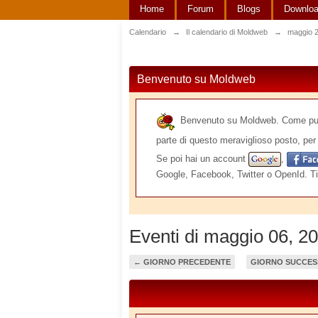
Home
Forum
Blogs
Downlo
Calendario
→
Il calendario di Moldweb
→
maggio 
Benvenuto su Moldweb
Benvenuto su Moldweb. Come puoi v
parte di questo meraviglioso posto, per 
Se poi hai un account
,
Google, Facebook, Twitter o OpenId. Ti
Eventi di maggio 06, 2
← GIORNO PRECEDENTE
GIORNO SUCCES