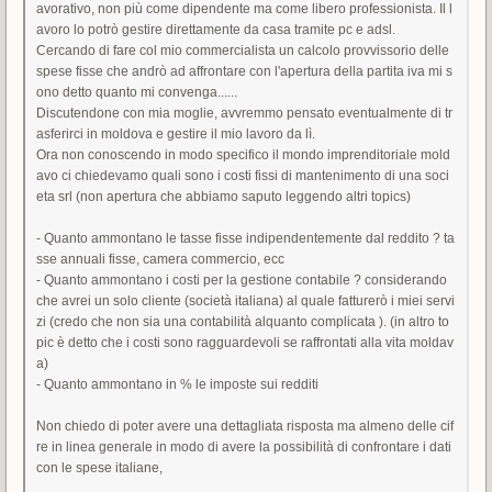
avorativo, non più come dipendente ma come libero professionista. Il l
avoro lo potrò gestire direttamente da casa tramite pc e adsl.
Cercando di fare col mio commercialista un calcolo provvissorio delle
spese fisse che andrò ad affrontare con l'apertura della partita iva mi s
ono detto quanto mi convenga......
Discutendone con mia moglie, avvremmo pensato eventualmente di tr
asferirci in moldova e gestire il mio lavoro da lì.
Ora non conoscendo in modo specifico il mondo imprenditoriale mold
avo ci chiedevamo quali sono i costi fissi di mantenimento di una soci
eta srl (non apertura che abbiamo saputo leggendo altri topics)
- Quanto ammontano le tasse fisse indipendentemente dal reddito ? ta
sse annuali fisse, camera commercio, ecc
- Quanto ammontano i costi per la gestione contabile ? considerando
che avrei un solo cliente (società italiana) al quale fatturerò i miei servi
zi (credo che non sia una contabilità alquanto complicata ). (in altro to
pic è detto che i costi sono ragguardevoli se raffrontati alla vita moldav
a)
- Quanto ammontano in % le imposte sui redditi
Non chiedo di poter avere una dettagliata risposta ma almeno delle cif
re in linea generale in modo di avere la possibilità di confrontare i dati
con le spese italiane,