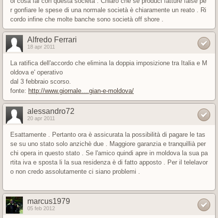
oi cosa fai con questa società . Chiaro che se produci fatture false pe
r gonfiare le spese di una normale società è chiaramente un reato . Ri
cordo infine che molte banche sono società off shore .
Alfredo Ferrari
18 apr 2011
La ratifica dell'accordo che elimina la doppia imposizione tra Italia e M
oldova e' operativo
dal 3 febbraio scorso.
fonte:
http://www.giornale....gian-e-moldova/
alessandro72
20 apr 2011
Esattamente . Pertanto ora è assicurata la possibilità di pagare le tas
se su uno stato solo anzichè due . Maggiore garanzia e tranquillià per
chi opera in questo stato . Se l'amico quindi apre in moldova la sua pa
rtita iva e sposta li la sua residenza è di fatto apposto . Per il telelavor
o non credo assolutamente ci siano problemi .
marcus1979
05 feb 2012