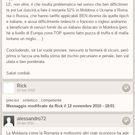
LE, non oltre, il che risulta problematico nel senso che ben difficilmen
te poi Lei riuscirà a fare il restante 51% in Moldova o Ucraina o Roma
nia o Russia, che hanno tariffe applicabili BEN diverse da quelle tipich
e italiane, e assai difficilmente tedeschi o francesi o inglesi andranno
a beneficiare di servizi forniti da un italiano dislocato in Moldova (perc
hè a livello di Europa zona TOP questo fatto puzza di truffa e di mafia
lontano un miglio.... )
Concludendo, se Lei vuole provare, nessuno la fermerà di sicuro, però
prima si faccia una bella stima del rischio pecuniario e penale, ben val
utata e ben ponderata.
Saluti cordiali.
Rick
12 nov 2010
preciso , sintetico , competente
Messaggio modificato da
Rick
il 12 novembre 2010 - 18:01
alessandro72
18 apr 2011
La Moldavia come la Romania e moltissimi altri stati riconosce ha ade