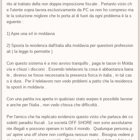
rito al trattato della non doppia imposizione fiscale . Pertanto visto ch
e l'utente sopra lavora esclusivamente da PC se non ho compreso ma
le la soluzione migliore che lo porta al di fuori da ogni problema è la s
eguente :
1) Apre una srl in moldavia
2) Sposta la residenza dall'italia alla moldavia per questioni profession
ali ( la legge lo permette )
Con questo sistema è a mio avviso tranquillo , paga le tasse in Molda
via e chiusi i discorsi . Essendo telelavoro la cosa è abbastanza bana
le , diverso se fosse necessaria la presenza fisica in italia , in tal cas
o è dura . Per il telelavoro non vedo problemi a patto che la residenza
la sposti in moldavia .
Con una partita iva aperta in qualsiasi stato eurpeo è possibile lavorar
e anche per l'italia , non vedo chissa che difficoltà .
Per l'amico che ha replicato evidenzio questo visto che parlava dei co
sidetti paradisi fiscali . Le società OFF SHORE non sono assolutame
nte illegali e possono operare in tutto il mondo . Qualunque persona p
uo' aprire una off shore non configura nessun reato . Bisogna vedere p