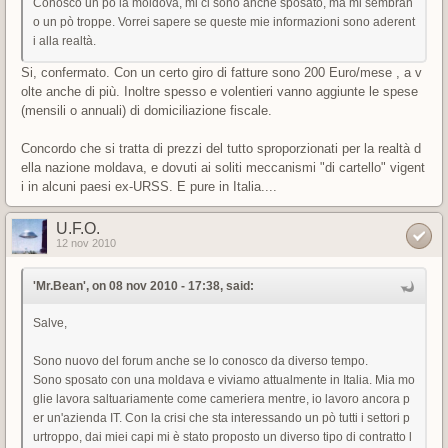
Conosco un pò la moldova, mi ci sono anche sposato, ma mi sembran
o un pò troppe. Vorrei sapere se queste mie informazioni sono aderent
i alla realtà.
Si, confermato. Con un certo giro di fatture sono 200 Euro/mese , a v
olte anche di più. Inoltre spesso e volentieri vanno aggiunte le spese
(mensili o annuali) di domiciliazione fiscale.
Concordo che si tratta di prezzi del tutto sproporzionati per la realtà d
ella nazione moldava, e dovuti ai soliti meccanismi "di cartello" vigent
i in alcuni paesi ex-URSS. E pure in Italia....
U.F.O.
12 nov 2010
'Mr.Bean', on 08 nov 2010 - 17:38, said:
Salve,
Sono nuovo del forum anche se lo conosco da diverso tempo.
Sono sposato con una moldava e viviamo attualmente in Italia. Mia mo
glie lavora saltuariamente come cameriera mentre, io lavoro ancora p
er un'azienda IT. Con la crisi che sta interessando un pò tutti i settori p
urtroppo, dai miei capi mi è stato proposto un diverso tipo di contratto l