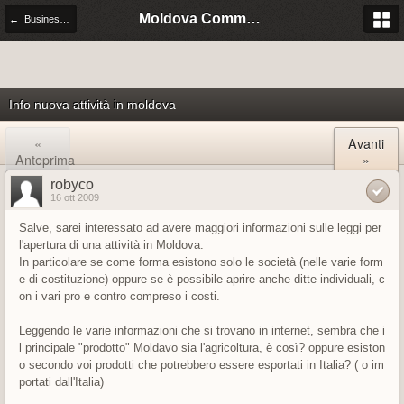
Moldova Community Italia
← Business is business, anche in Moldova
Info nuova attività in moldova
«
Avanti
Anteprima
»
robyco
16 ott 2009
Salve, sarei interessato ad avere maggiori informazioni sulle leggi per
l'apertura di una attività in Moldova.
In particolare se come forma esistono solo le società (nelle varie form
e di costituzione) oppure se è possibile aprire anche ditte individuali, c
on i vari pro e contro compreso i costi.
Leggendo le varie informazioni che si trovano in internet, sembra che i
l principale "prodotto" Moldavo sia l'agricoltura, è così? oppure esiston
o secondo voi prodotti che potrebbero essere esportati in Italia? ( o im
portati dall'Italia)