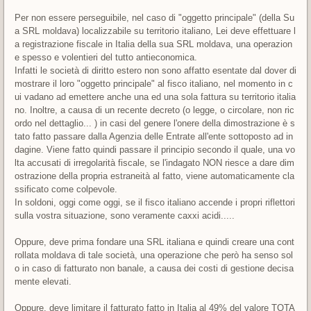
Per non essere perseguibile, nel caso di "oggetto principale" (della Su
a SRL moldava) localizzabile su territorio italiano, Lei deve effettuare l
a registrazione fiscale in Italia della sua SRL moldava, una operazion
e spesso e volentieri del tutto antieconomica.
Infatti le società di diritto estero non sono affatto esentate dal dover di
mostrare il loro "oggetto principale" al fisco italiano, nel momento in c
ui vadano ad emettere anche una ed una sola fattura su territorio italia
no. Inoltre, a causa di un recente decreto (o legge, o circolare, non ric
ordo nel dettaglio... ) in casi del genere l'onere della dimostrazione è s
tato fatto passare dalla Agenzia delle Entrate all'ente sottoposto ad in
dagine. Viene fatto quindi passare il principio secondo il quale, una vo
lta accusati di irregolarità fiscale, se l'indagato NON riesce a dare dim
ostrazione della propria estraneità al fatto, viene automaticamente cla
ssificato come colpevole.
In soldoni, oggi come oggi, se il fisco italiano accende i propri riflettori
sulla vostra situazione, sono veramente caxxi acidi.....
Oppure, deve prima fondare una SRL italiana e quindi creare una cont
rollata moldava di tale società, una operazione che però ha senso sol
o in caso di fatturato non banale, a causa dei costi di gestione decisa
mente elevati.
Oppure, deve limitare il fatturato fatto in Italia al 49% del valore TOTA