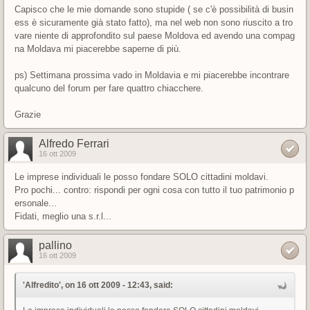
Capisco che le mie domande sono stupide ( se c'è possibilità di busin
ess è sicuramente già stato fatto), ma nel web non sono riuscito a tro
vare niente di approfondito sul paese Moldova ed avendo una compag
na Moldava mi piacerebbe saperne di più.
ps) Settimana prossima vado in Moldavia e mi piacerebbe incontrare
qualcuno del forum per fare quattro chiacchere.
Grazie
Alfredo Ferrari
16 ott 2009
Le imprese individuali le posso fondare SOLO cittadini moldavi.
Pro pochi... contro: rispondi per ogni cosa con tutto il tuo patrimonio p
ersonale...
Fidati, meglio una s.r.l...
pallino
16 ott 2009
'Alfredito', on 16 ott 2009 - 12:43, said: