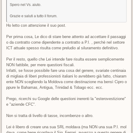
Spero nel Vs. aiuto.
Grazie e saluti a tutto il forum.
Ho letto con attenzione il suo post.
Per prima cosa, Le dico di stare bene attento ad accettare il passaggi
o da contratto come dipendente a contratto a P.I. , perchè nel settore
ICT attuale spesso risulta come preludio al siluramento definitivo.
Per il resto, quello che Lei intende fare risulta essere semplicemente
NON fattibile, per mere questioni fiscali.
Infatti, se fosse possibile fare una cosa del genere, svariate centinaia
di migliaia di liberi professionisti italiani lo avrebbero già fatto, chiaram
ente NON scegliendo la Moldova come destinazione ma bensì Cipro o
ppure le Bahamas, Antigua, Trinidad & Tobago ecc. ecc.
Prego, ricerchi su Google delle questioni inerenti la "esterovestizione"
e "aziende CFC".
Non si tratta di livello di tasse, incombenze o altro.
Lei è libero di creare una sua SRL moldava (ma NON una sua P.I. mol
dava, come bene ricordava il Sig. Ferrari, avvezzo a questo genere di