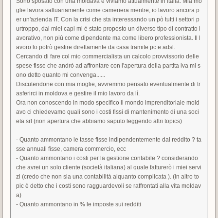
Sono sposato con una moldava e viviamo attualmente in Italia. Mia mo
glie lavora saltuariamente come cameriera mentre, io lavoro ancora p
er un'azienda IT. Con la crisi che sta interessando un pò tutti i settori p
urtroppo, dai miei capi mi è stato proposto un diverso tipo di contratto l
avorativo, non più come dipendente ma come libero professionista. Il l
avoro lo potrò gestire direttamente da casa tramite pc e adsl.
Cercando di fare col mio commercialista un calcolo provvissorio delle
spese fisse che andrò ad affrontare con l'apertura della partita iva mi s
ono detto quanto mi convenga......
Discutendone con mia moglie, avvremmo pensato eventualmente di tr
asferirci in moldova e gestire il mio lavoro da lì.
Ora non conoscendo in modo specifico il mondo imprenditoriale mold
avo ci chiedevamo quali sono i costi fissi di mantenimento di una soci
eta srl (non apertura che abbiamo saputo leggendo altri topics)
- Quanto ammontano le tasse fisse indipendentemente dal reddito ? ta
sse annuali fisse, camera commercio, ecc
- Quanto ammontano i costi per la gestione contabile ? considerando
che avrei un solo cliente (società italiana) al quale fatturerò i miei servi
zi (credo che non sia una contabilità alquanto complicata ). (in altro to
pic è detto che i costi sono ragguardevoli se raffrontati alla vita moldav
a)
- Quanto ammontano in % le imposte sui redditi