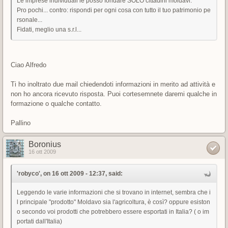
Le imprese individuali le posso fondare SOLO cittadini moldavi.
Pro pochi... contro: rispondi per ogni cosa con tutto il tuo patrimonio pe
rsonale...
Fidati, meglio una s.r.l...
Ciao Alfredo
Ti ho inoltrato due mail chiedendoti informazioni in merito ad attività e
non ho ancora ricevuto risposta. Puoi cortesemnete daremi qualche in
formazione o qualche contatto.
Pallino
Boronius
16 ott 2009
'robyco', on 16 ott 2009 - 12:37, said:
Leggendo le varie informazioni che si trovano in internet, sembra che i
l principale "prodotto" Moldavo sia l'agricoltura, è così? oppure esiston
o secondo voi prodotti che potrebbero essere esportati in Italia? ( o im
portati dall'Italia)