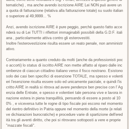
tematiche) , ma anche avendo iscrizione AIRE Lei NON può avere un
a quota di fatturazione (relativa alla fatturazione totale) su suolo italian
o superiore al 49,9999... %
Anzi, avendo iscrizione AIRE è pure peggio, perchè questo fatto acce
nderà su di Lei TUTTI i riflettori immaginabili possibili della G.D.F. itali
ana , particolarmente attiva contro gli esterovestiti.
Inoltre l'esterovestizione risulta essere un reato penale, non amministr
ativo.
Contrariamente a quanto creduto da molti (anche da professionisti poc
o accorti) lo status di iscritto AIRE non mette affatto al riparo dalle inc
ombenze di ciascun cittadino italiano verso il fisco nostrano. Esistono
solo dei casi ben specifici di esenzione TOTALE, ma spesso e volenti
eri l'esenzione risulta essere solo ed unicamente parziale, e quindi l'is
critto AIRE in realtà si ritrova ad avere pendenze ben precise con l' Ag
enzia delle Entrate, e spesso e volentieri tale persona vive e lavora in
nazione estera in piena tranquillità, pensando di essere a posto al 10
0% , e viceversa tutte le rogne di tipo fiscale poi escono nel momento
del rientro definitivo in Patria oppure nel momento della morte (e relati
ve dichiarazioni burocratiche) e procedure varie di spartizione dell'ered
ità tra gli aventi diritto, che poi si ritrovano sottoposti a vere e proprie
"mazzate fiscali".