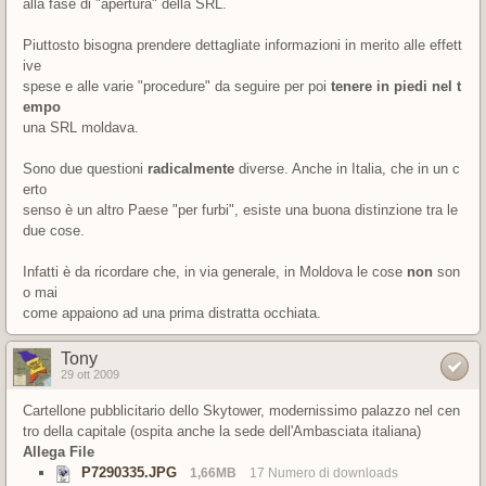
alla fase di "apertura" della SRL.
Piuttosto bisogna prendere dettagliate informazioni in merito alle effett
ive
spese e alle varie "procedure" da seguire per poi
tenere in piedi nel t
empo
una SRL moldava.
Sono due questioni
radicalmente
diverse. Anche in Italia, che in un c
erto
senso è un altro Paese "per furbi", esiste una buona distinzione tra le
due cose.
Infatti è da ricordare che, in via generale, in Moldova le cose
non
son
o mai
come appaiono ad una prima distratta occhiata.
Tony
29 ott 2009
Cartellone pubblicitario dello Skytower, modernissimo palazzo nel cen
tro della capitale (ospita anche la sede dell'Ambasciata italiana)
Allega File
P7290335.JPG
1,66MB
17 Numero di downloads