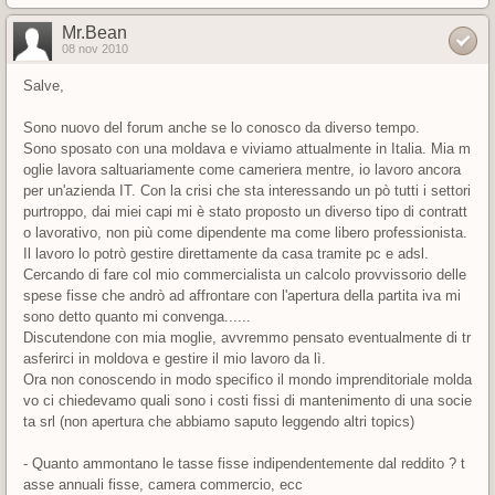
Mr.Bean
08 nov 2010
Salve,
Sono nuovo del forum anche se lo conosco da diverso tempo.
Sono sposato con una moldava e viviamo attualmente in Italia. Mia m
oglie lavora saltuariamente come cameriera mentre, io lavoro ancora
per un'azienda IT. Con la crisi che sta interessando un pò tutti i settori
purtroppo, dai miei capi mi è stato proposto un diverso tipo di contratt
o lavorativo, non più come dipendente ma come libero professionista.
Il lavoro lo potrò gestire direttamente da casa tramite pc e adsl.
Cercando di fare col mio commercialista un calcolo provvissorio delle
spese fisse che andrò ad affrontare con l'apertura della partita iva mi
sono detto quanto mi convenga......
Discutendone con mia moglie, avvremmo pensato eventualmente di tr
asferirci in moldova e gestire il mio lavoro da lì.
Ora non conoscendo in modo specifico il mondo imprenditoriale molda
vo ci chiedevamo quali sono i costi fissi di mantenimento di una socie
ta srl (non apertura che abbiamo saputo leggendo altri topics)
- Quanto ammontano le tasse fisse indipendentemente dal reddito ? t
asse annuali fisse, camera commercio, ecc