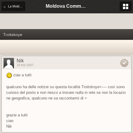
Moldova Community Italia
← La Moldova di citta' in citta'
Troitskoye
Nik
28 feb 2007
ciao a tutti
qualcuno ha delle notizie su questa località Troitskoye<---- così sono
curioso del posto e non riesco a trovare nulla in rete se non la locazio
ne geografica, qualcuno ne sa raccontarmi di +
grazie a tutti
ciao
Nik