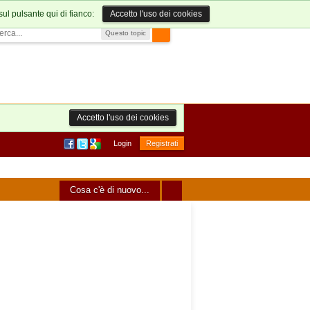
sul pulsante qui di fianco:
Accetto l'uso dei cookies
Questo topic
Accetto l'uso dei cookies
Login
Registrati
Cosa c'è di nuovo...