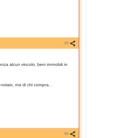
#3
nza alcun vincolo, beni immobili in
notaio, ma di chi compra...
#4