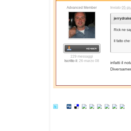
Advanced Member
Inviato
05 gi
jerrydrake
Rick ne sa
Il fatto c
229 messaggi
Iscritto il:
26-marzo 08
infatti il n
Diversamen