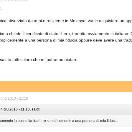
,
ca, divorziata da anni e residente in Moldova, vuole acquistare un appa
taliano chiede il certificato di stato libero, tradotto ovviamente in italia
emplicemente a una persona di mia fiducia oppure deve avere una tradu
 saluto tutti coloro che mi potranno aiutare
ugno 2013 - 21:16
4 giu 2013 - 11:13, said:
umento lo posso far tradurre semplicemente a una persona di mia fiducia