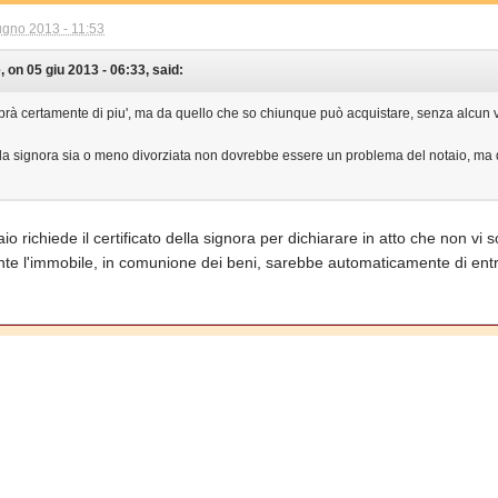
ugno 2013 - 11:53
, on 05 giu 2013 - 06:33, said:
prà certamente di piu', ma da quello che so chiunque può acquistare, senza alcun vin
he la signora sia o meno divorziata non dovrebbe essere un problema del notaio, ma 
otaio richiede il certificato della signora per dichiarare in atto che non vi
te l'immobile, in comunione dei beni, sarebbe automaticamente di entr