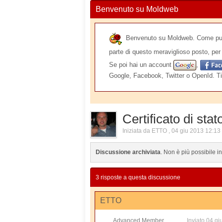
Benvenuto su Moldweb
Benvenuto su Moldweb. Come puoi v
parte di questo meraviglioso posto, per 
Se poi hai un account
,
Google, Facebook, Twitter o OpenId. Ti
Certificato di stat
Iniziata da
ETTO
,
04 giu 2013 12:13
Discussione archiviata
. Non è più possibile i
3 risposte a questa discussione
ETTO
Advanced Member
Inviato
04 gi