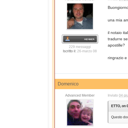
Buongiorno
una mia ami
il notaio i
tradurre s
apostille?
229 messaggi
Iscritto il:
26-marzo 08
ringrazio e
Domenico
Advanced Member
Inviato
04 gi
ETTO, on 0
Questo doc