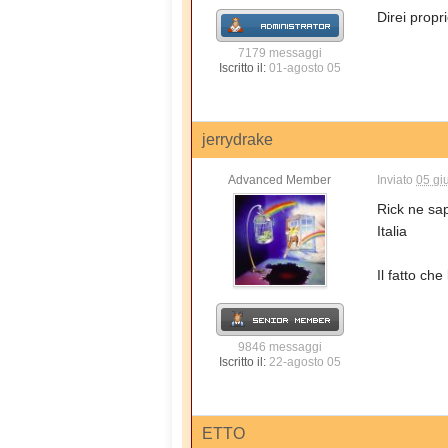
Direi propri
7179 messaggi
Iscritto il:
01-agosto 05
jerrydrake
Advanced Member
Inviato
05 gi
Rick ne sap
Italia
Il fatto ch
9846 messaggi
Iscritto il:
22-agosto 05
ETTO