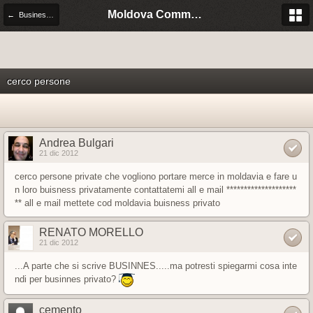
Moldova Community Italia
← Business is business, anche in Moldova
cerco persone
Andrea Bulgari
21 dic 2012
cerco persone private che vogliono portare merce in moldavia e fare u
n loro buisness privatamente contattatemi all e mail ********************
** all e mail mettete cod moldavia buisness privato
RENATO MORELLO
21 dic 2012
...A parte che si scrive BUSINNES.....ma potresti spiegarmi cosa inte
ndi per businnes privato?
cemento