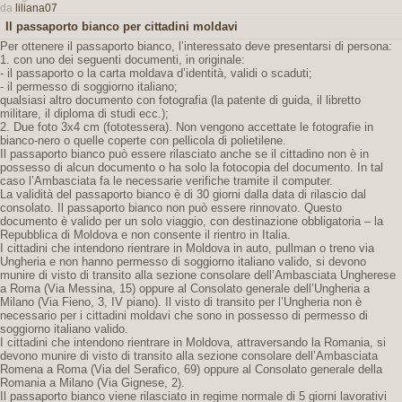
da
liliana07
Il passaporto bianco per cittadini moldavi
Per ottenere il passaporto bianco, l’interessato deve presentarsi di persona:
1. con uno dei seguenti documenti, in originale:
- il passaporto o la carta moldava d’identità, validi o scaduti;
- il permesso di soggiorno italiano;
qualsiasi altro documento con fotografia (la patente di guida, il libretto
militare, il diploma di studi ecc.);
2. Due foto 3x4 cm (fototessera). Non vengono accettate le fotografie in
bianco-nero o quelle coperte con pellicola di polietilene.
Il passaporto bianco può essere rilasciato anche se il cittadino non è in
possesso di alcun documento o ha solo la fotocopia del documento. In tal
caso l’Ambasciata fa le necessarie verifiche tramite il computer.
La validità del passaporto bianco è di 30 giorni dalla data di rilascio dal
consolato. Il passaporto bianco non può essere rinnovato. Questo
documento è valido per un solo viaggio, con destinazione obbligatoria – la
Repubblica di Moldova e non consente il rientro in Italia.
I cittadini che intendono rientrare in Moldova in auto, pullman o treno via
Ungheria e non hanno permesso di soggiorno italiano valido, si devono
munire di visto di transito alla sezione consolare dell’Ambasciata Ungherese
a Roma (Via Messina, 15) oppure al Consolato generale dell’Ungheria a
Milano (Via Fieno, 3, IV piano). Il visto di transito per l’Ungheria non è
necessario per i cittadini moldavi che sono in possesso di permesso di
soggiorno italiano valido.
I cittadini che intendono rientrare in Moldova, attraversando la Romania, si
devono munire di visto di transito alla sezione consolare dell’Ambasciata
Romena a Roma (Via del Serafico, 69) oppure al Consolato generale della
Romania a Milano (Via Gignese, 2).
Il passaporto bianco viene rilasciato in regime normale di 5 giorni lavorativi