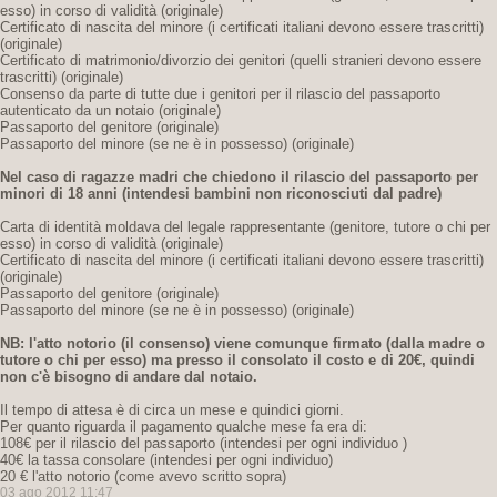
esso) in corso di validità (originale)
Certificato di nascita del minore (i certificati italiani devono essere trascritti)
(originale)
Certificato di matrimonio/divorzio dei genitori (quelli stranieri devono essere
trascritti) (originale)
Consenso da parte di tutte due i genitori per il rilascio del passaporto
autenticato da un notaio (originale)
Passaporto del genitore (originale)
Passaporto del minore (se ne è in possesso) (originale)
Nel caso di ragazze madri che chiedono il rilascio del passaporto per
minori di 18 anni
(intendesi bambini non riconosciuti dal padre)
Carta di identità moldava del legale rappresentante (genitore, tutore o chi per
esso) in corso di validità (originale)
Certificato di nascita del minore (i certificati italiani devono essere trascritti)
(originale)
Passaporto del genitore (originale)
Passaporto del minore (se ne è in possesso) (originale)
NB: l'atto notorio (il consenso) viene comunque firmato (dalla madre o
tutore o chi per esso) ma presso il consolato il costo e di 20€,
quindi
non c'è bisogno di andare dal notaio.
Il tempo di attesa è di circa un mese e quindici giorni.
Per quanto riguarda il pagamento qualche mese fa era di:
108€ per il rilascio del passaporto (intendesi per ogni individuo )
40€ la tassa consolare (intendesi per ogni individuo)
20 € l'atto notorio (come avevo scritto sopra)
03 ago 2012 11:47