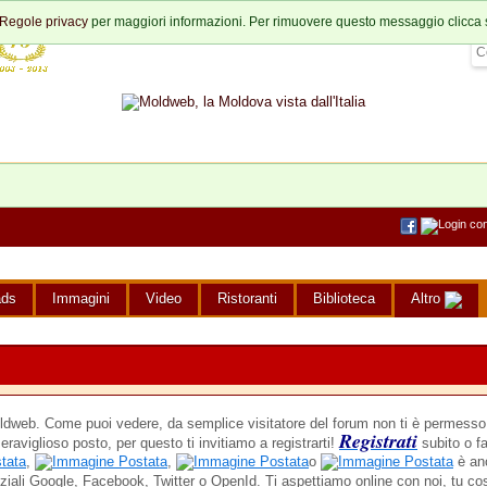
Regole privacy
per maggiori informazioni. Per rimuovere questo messaggio clicca 
ads
Immagini
Video
Ristoranti
Biblioteca
Altro
web. Come puoi vedere, da semplice visitatore del forum non ti è permesso i
Registrati
eraviglioso posto, per questo ti invitiamo a registrarti!
subito o fa
,
,
o
è anc
ziali Google, Facebook, Twitter o OpenId. Ti aspettiamo online con noi, tu co