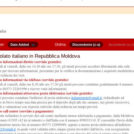
alia
per
Ordina
Date Added
Discendente (z-a)
Ascendente (a-z)
lato italiano in Repubblica Moldova
io informazioni diretto (servizio gratuito)
dì al venerdì, dalle ore 14.30 alle ore 17.30, gli utenti possono accedere liberamente alla sede
e per ricevere informazioni, presentare per la verifica la documentazione e acquisire modulistica
 richiesta dei visti.
io informazioni via telefono (servizio gratuito)
dì al venerdì, dalle ore 8,30 alle ore 17,30 gli utenti possono contattare gratuitamente il numero
co 00373 22201996 e ricevre varie informazioni.
io informazioni attraverso posta elettronica (servizio gratuito)
ti possono contattare l'indirizzo di posta elettronica
italiaprenota@email.it
, richiedendo ed
o in breve tempo una data precisa per il deposito degli atti che saranno, nei giorni successivi,
i a valutazione con risposta sull'esito della richiesta nei tempi previsti.
io call center (servizio a pagamento)
bile richiedere il servizio del call center mediante utenze telefoniche a pagamento, dalla Moldova
umero 01505 (42 lei al minuto) e dall'Italia con il numero 899033110. E' consentito l'invio della
azione mezzo fax al numero 00373 22898989, oppure a mezzo posta elettronica all'indirizzo
ia2@email.it
, la quale verrà valutata entro cinque giorni lavorativi dall'invio, con assegnazione
untamento il giorno successivo all'esito positivo e con rilascio del visto il giorno stesso della