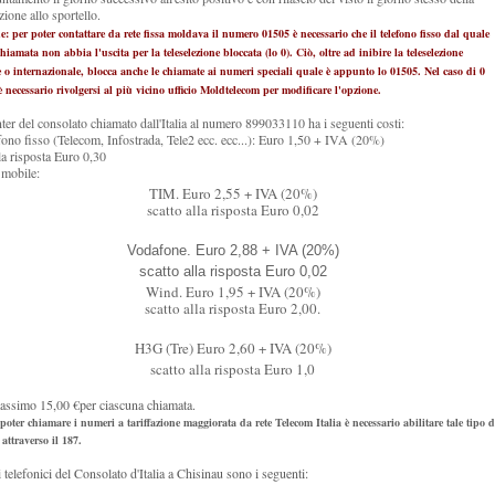
zione allo sportello.
e: per poter contattare da rete fissa moldava il numero 01505 è necessario che il telefono fisso dal quale
chiamata non abbia l'uscita per la teleselezione bloccata (lo 0). Ciò, oltre ad inibire la teleselezione
 o internazionale, blocca anche le chiamate ai numeri speciali quale è appunto lo 01505. Nel caso di 0
è necessario rivolgersi al più vicino ufficio Moldtelecom per modificare l'opzione.
enter del consolato chiamato dall'Italia al numero 899033110 ha i seguenti costi:
efono fisso (Telecom, Infostrada, Tele2 ecc. ecc...): Euro 1,50 + IVA (20%)
lla risposta Euro 0,30
e mobile:
TIM. Euro 2,55 + IVA (20%)
scatto alla risposta Euro 0,02
Vodafone. Euro 2,88 + IVA (20%)
scatto alla risposta Euro 0,02
Wind. Euro 1,95 + IVA (20%)
scatto alla risposta Euro 2,00.
H3G (Tre) Euro 2,60 + IVA (20%)
scatto alla risposta Euro 1,0
assimo 15,00 €per ciascuna chiamata.
poter chiamare i numeri a tariffazione maggiorata da rete Telecom Italia è necessario abilitare tale tipo d
attraverso il 187.
i telefonici del Consolato d'Italia a Chisinau sono i seguenti: