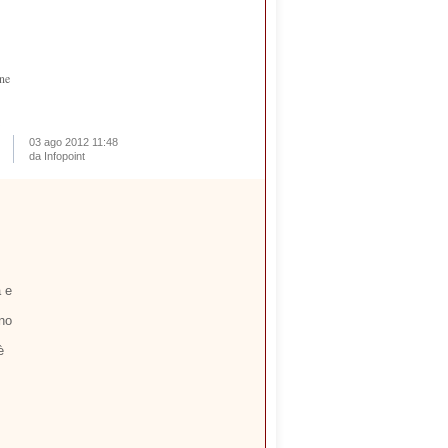
one
03 ago 2012 11:48
da Infopoint
a e
no
è