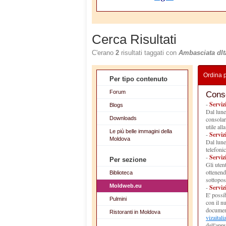
Cerca Risultati
C'erano
2
risultati taggati con
Ambasciata dIt
Ordina 
Per tipo contenuto
Forum
Conso
-
Serviz
Blogs
Dal lune
Downloads
consolar
utile alla
Le più belle immagini della
-
Serviz
Moldova
Dal lune
telefoni
-
Serviz
Per sezione
Gli uten
ottenend
Biblioteca
sottopost
Moldweb.eu
-
Serviz
E' possi
Pulmini
con il n
document
Ristoranti in Moldova
vizaital
dell'app