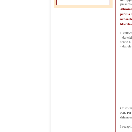
presenta
Attenzion
parte la 
nazionale
bloccato 
Il callc
- da tel
scatto a
- da ret
Costo m
N.B. Per 
chiamata 
I recapit