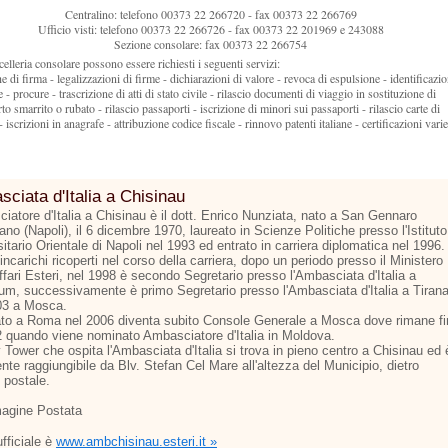
Centralino: telefono 00373 22 266720 - fax 00373 22 266769
Ufficio visti: telefono 00373 22 266726 - fax 00373 22 201969 e 243088
Sezione consolare: fax 00373 22 266754
celleria consolare possono essere richiesti i seguenti servizi:
he di firma - legalizzazioni di firme - dichiarazioni di valore - revoca di espulsione - identificazi
 - procure - trascrizione di atti di stato civile - rilascio documenti di viaggio in sostituzione di
o smarrito o rubato - rilascio passaporti - iscrizione di minori sui passaporti - rilascio carte di
 - iscrizioni in anagrafe - attribuzione codice fiscale - rinnovo patenti italiane - certificazioni varie
ciata d'Italia a Chisinau
iatore d'Italia a Chisinau è il dott. Enrico Nunziata, nato a San Gennaro
no (Napoli), il 6 dicembre 1970, laureato in Scienze Politiche presso l'Istituto
itario Orientale di Napoli nel 1993 ed entrato in carriera diplomatica nel 1996.
 incarichi ricoperti nel corso della carriera, dopo un periodo presso il Ministero
ffari Esteri, nel 1998 è secondo Segretario presso l'Ambasciata d'Italia a
um, successivamente è primo Segretario presso l'Ambasciata d'Italia a Tiran
03 a Mosca.
ato a Roma nel 2006 diventa subito Console Generale a Mosca dove rimane fi
2 quando viene nominato Ambasciatore d'Italia in Moldova.
 Tower che ospita l'Ambasciata d'Italia si trova in pieno centro a Chisinau ed 
nte raggiungibile da Blv. Stefan Cel Mare all'altezza del Municipio, dietro
o postale.
 ufficiale è
www.ambchisinau.esteri.it »