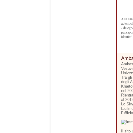
Alla can
autentic
- deleghe
passaport
identita'
Ambas
Ambasc
Vesuvia
Univers
Tra gli
degli A
Kharto
nel 20
Rientr
al 201
Lo Sky
facilme
l'uffici
Il sito