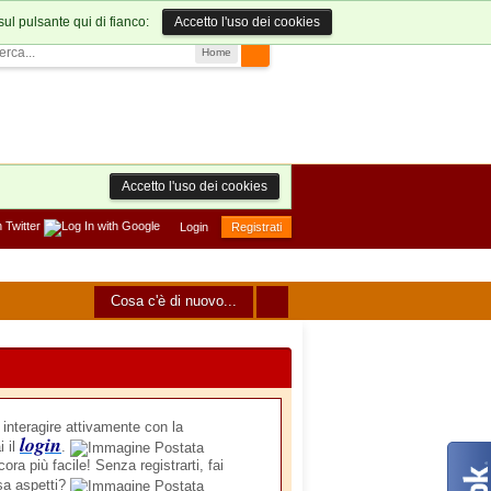
sul pulsante qui di fianco:
Accetto l'uso dei cookies
Home
Accetto l'uso dei cookies
Login
Registrati
Cosa c'è di nuovo...
nteragire attivamente con la
login
i il
.
ora più facile! Senza registrarti, fai
sa aspetti?