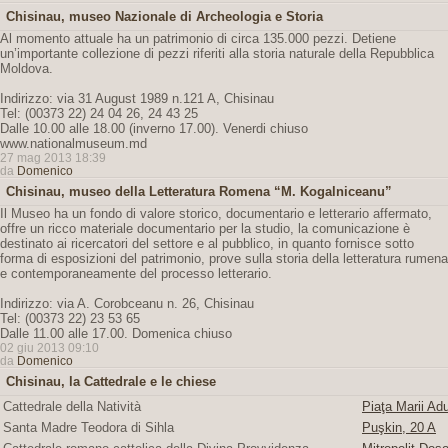
Chisinau, museo Nazionale di Archeologia e Storia
Al momento attuale ha un patrimonio di circa 135.000 pezzi. Detiene
un’importante collezione di pezzi riferiti alla storia naturale della Repubblica
Moldova.
Indirizzo: via 31 August 1989 n.121 A, Chisinau
Tel: (00373 22) 24 04 26, 24 43 25
Dalle 10.00 alle 18.00 (inverno 17.00). Venerdi chiuso
www.nationalmuseum.md
27 mag 2013 18:39
da
Domenico
Chisinau, museo della Letteratura Romena “M. Kogalniceanu”
Il Museo ha un fondo di valore storico, documentario e letterario affermato,
offre un ricco materiale documentario per la studio, la comunicazione è
destinato ai ricercatori del settore e al pubblico, in quanto fornisce sotto
forma di esposizioni del patrimonio, prove sulla storia della letteratura rumena
e contemporaneamente del processo letterario.
Indirizzo: via A. Corobceanu n. 26, Chisinau
Tel: (00373 22) 23 53 65
Dalle 11.00 alle 17.00. Domenica chiuso
02 giu 2013 09:10
da
Domenico
Chisinau, la Cattedrale e le chiese
Cattedrale della Natività
Piaţa Marii Adu
Santa Madre Teodora di Sihla
Puşkin, 20 A