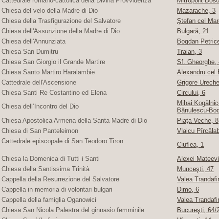
Cattedrale romano-cattolica della Divina Provvidenza
Mitropolit Doso
Chiesa del velo della Madre di Dio
Mazarache, 3
Chiesa della Trasfigurazione del Salvatore
Ştefan cel Mare
Chiesa dell'Assunzione della Madre di Dio
Bulgară, 21
Chiesa dell'Annunziata
Bogdan Petric
Chiesa San Dumitru
Traian, 3
Chiesa San Giorgio il Grande Martire
Sf. Gheorghe, 4
Chiesa Santo Martiro Haralambie
Alexandru cel 
Cattedrale dell'Ascensione
Grigore Ureche,
Chiesa Santi Re Costantino ed Elena
Circului, 6
Mihai Kogălnice
Chiesa dell’Incontro del Dio
Bănulescu-Bod
Chiesa Apostolica Armena della Santa Madre di Dio
Piaţa Veche, 8
Chiesa di San Panteleimon
Vlaicu Pîrcăla
Cattedrale episcopale di San Teodoro Tiron
Ciuflea, 1
Chiesa la Domenica di Tutti i Santi
Alexei Mateevi
Chiesa della Santissima Trinità
Munceşti, 47
Cappella della Resurrezione del Salvatore
Valea Trandafir
Cappella in memoria di volontari bulgari
Dimo, 6
Cappella della famiglia Oganowici
Valea Trandafir
Chiesa San Nicola Palestra del ginnasio femminile
Bucureşti, 64/2