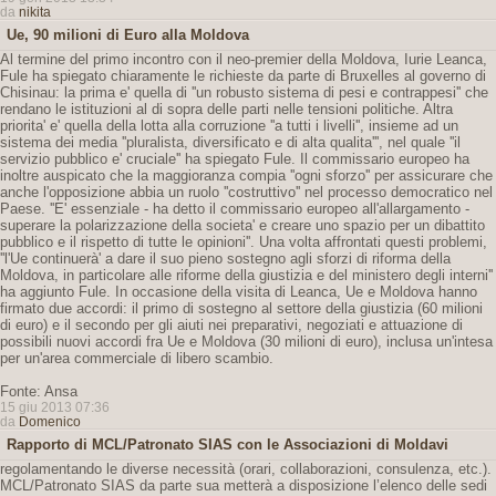
da
nikita
Ue, 90 milioni di Euro alla Moldova
Al termine del primo incontro con il neo-premier della Moldova, Iurie Leanca,
Fule ha spiegato chiaramente le richieste da parte di Bruxelles al governo di
Chisinau: la prima e' quella di ''un robusto sistema di pesi e contrappesi'' che
rendano le istituzioni al di sopra delle parti nelle tensioni politiche. Altra
priorita' e' quella della lotta alla corruzione ''a tutti i livelli'', insieme ad un
sistema dei media ''pluralista, diversificato e di alta qualita''', nel quale ''il
servizio pubblico e' cruciale'' ha spiegato Fule. Il commissario europeo ha
inoltre auspicato che la maggioranza compia ''ogni sforzo'' per assicurare che
anche l'opposizione abbia un ruolo ''costruttivo'' nel processo democratico nel
Paese. ''E' essenziale - ha detto il commissario europeo all'allargamento -
superare la polarizzazione della societa' e creare uno spazio per un dibattito
pubblico e il rispetto di tutte le opinioni''. Una volta affrontati questi problemi,
''l'Ue continuerà' a dare il suo pieno sostegno agli sforzi di riforma della
Moldova, in particolare alle riforme della giustizia e del ministero degli interni''
ha aggiunto Fule. In occasione della visita di Leanca, Ue e Moldova hanno
firmato due accordi: il primo di sostegno al settore della giustizia (60 milioni
di euro) e il secondo per gli aiuti nei preparativi, negoziati e attuazione di
possibili nuovi accordi fra Ue e Moldova (30 milioni di euro), inclusa un'intesa
per un'area commerciale di libero scambio.
Fonte: Ansa
15 giu 2013 07:36
da
Domenico
Rapporto di MCL/Patronato SIAS con le Associazioni di Moldavi
regolamentando le diverse necessità (orari, collaborazioni, consulenza, etc.).
MCL/Patronato SIAS da parte sua metterà a disposizione l’elenco delle sedi