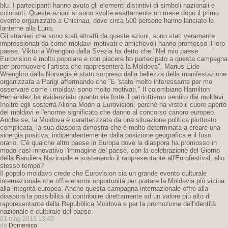
blu. I partecipanti hanno avuto gli elementi distintivi di simboli nazionali e
coloranti. Queste azioni si sono svolte esattamente un mese dopo il primo
evento organizzato a Chisinau, dove circa 500 persone hanno lanciato le
lanterne alla Luna.
Gli stranieri che sono stati attratti da queste azioni, sono stati veramente
impressionati da come moldavi motivati ​​e amichevoli hanno promosso il loro
paese. Viktoria Wrengbro dalla Svezia ha detto che "Nel mio paese
Eurovision è molto popolare e con piacere ho partecipato a questa campagna
per promuovere l'artista che rappresenterà la Moldova". Marius Eide
Wrengbro dalla Norvegia è stato sorpreso dalla bellezza della manifestazione
organizzata a Parigi affermando che "E 'stato molto interessante per me
osservare come i moldavi sono molto motivati." Il colombiano Hamilton
Hernández ha evidenziato quanto sia forte il patriottismo sentito dai moldavi.
Inoltre egli sosterrà Aliona Moon a Eurovision, perché ha visto il cuore aperto
dei moldavi e l'enorme significato che danno al concorso canoro europeo.
Anche se, la Moldova è caratterizzata da una situazione politica piuttosto
complicata, la sua diaspora dimostra che è molto determinata a creare una
sinergia positiva, indipendentemente dalla posizione geografica e il fuso
orario. C'è qualche altro paese in Europa dove la diaspora ha promosso in
modo così innovativo l'immagine del paese, con la celebrazione del Giorno
della Bandiera Nazionale e sostenendo il rappresentante all'Eurofestival, allo
stesso tempo?
Il popolo moldavo crede che Eurovision sia un grande evento culturale
internazionale che offre enormi opportunità per portare la Moldavia più vicina
alla integrità europea. Anche questa campagna internazionale offre alla
diaspora la possibilità di contribuire direttamente ad un valore più alto di
rappresentante della Repubblica Moldova e per la promozione dell'identità
nazionale e culturale del paese.
01 mag 2013 13:49
da
Domenico