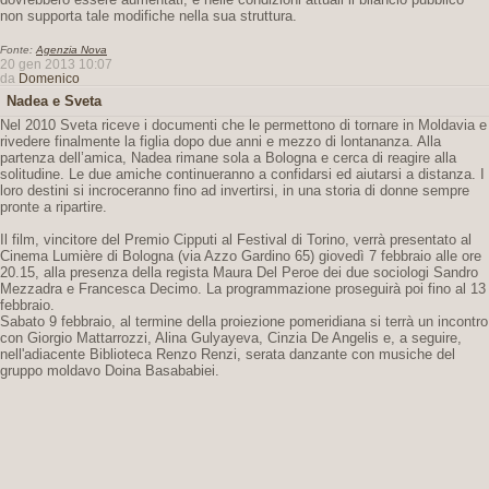
non supporta tale modifiche nella sua struttura.
Fonte:
Agenzia Nova
20 gen 2013 10:07
da
Domenico
Nadea e Sveta
Nel 2010 Sveta riceve i documenti che le permettono di tornare in Moldavia e
rivedere finalmente la figlia dopo due anni e mezzo di lontananza. Alla
partenza dell’amica, Nadea rimane sola a Bologna e cerca di reagire alla
solitudine. Le due amiche continueranno a confidarsi ed aiutarsi a distanza. I
loro destini si incroceranno fino ad invertirsi, in una storia di donne sempre
pronte a ripartire.
Il film, vincitore del Premio Cipputi al Festival di Torino, verrà presentato al
Cinema Lumière di Bologna (via Azzo Gardino 65) giovedì 7 febbraio alle ore
20.15, alla presenza della regista Maura Del Peroe dei due sociologi Sandro
Mezzadra e Francesca Decimo. La programmazione proseguirà poi fino al 13
febbraio.
Sabato 9 febbraio, al termine della proiezione pomeridiana si terrà un incontro
con Giorgio Mattarrozzi, Alina Gulyayeva, Cinzia De Angelis e, a seguire,
nell'adiacente Biblioteca Renzo Renzi, serata danzante con musiche del
gruppo moldavo Doina Basababiei.