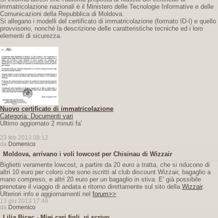
immatricolazione nazionali è il Ministero delle Tecnologie Informative e delle
Comunicazioni della Repubblica di Moldova.
Si allegano i modelli del certificato di immatricolazione (formato ID-I) e quello
provvisorio, nonché la descrizione delle caratteristiche tecniche ed i loro
elementi di sicurezza.
Nuovo certificato di immatricolazione
Categoria: Documenti vari
Ultimo aggiornato 2 minuti fa'
23 feb 2013 08:12
da
Domenico
Moldova, arrivano i voli lowcost per Chisinau di Wizzair
Biglietti veramente lowcost, a partire da 20 euro a tratta, che si riducono di
altri 10 euro per coloro che sono iscritti al club discount Wizzair, bagaglio a
mano compreso, e altri 20 euro per un bagaglio in stiva. E' già possibile
prenotare il viaggio di andata e ritorno direttamente sul sito della
Wizzair
.
Ulteriori info e aggiornamenti nel
forum>>
13 giu 2013 17:48
da
Domenico
Lilia Bicec - Miei cari figli, vi scrivo