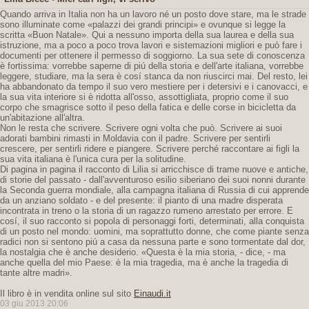
Quando arriva in Italia non ha un lavoro né un posto dove stare, ma le strade
sono illuminate come «palazzi dei grandi principi» e ovunque si legge la
scritta «Buon Natale». Qui a nessuno importa della sua laurea e della sua
istruzione, ma a poco a poco trova lavori e sistemazioni migliori e può fare i
documenti per ottenere il permesso di soggiorno. La sua sete di conoscenza
è fortissima: vorrebbe saperne di piú della storia e dell'arte italiana, vorrebbe
leggere, studiare, ma la sera è cosí stanca da non riuscirci mai. Del resto, lei
ha abbandonato da tempo il suo vero mestiere per i detersivi e i canovacci, e
la sua vita interiore si è ridotta all'osso, assottigliata, proprio come il suo
corpo che smagrisce sotto il peso della fatica e delle corse in bicicletta da
un'abitazione all'altra.
Non le resta che scrivere. Scrivere ogni volta che può. Scrivere ai suoi
adorati bambini rimasti in Moldavia con il padre. Scrivere per sentirli
crescere, per sentirli ridere e piangere. Scrivere perché raccontare ai figli la
sua vita italiana è l'unica cura per la solitudine.
Di pagina in pagina il racconto di Lilia si arricchisce di trame nuove e antiche,
di storie del passato - dall'avventuroso esilio siberiano dei suoi nonni durante
la Seconda guerra mondiale, alla campagna italiana di Russia di cui apprende
da un anziano soldato - e del presente: il pianto di una madre disperata
incontrata in treno o la storia di un ragazzo rumeno arrestato per errore. E
cosí, il suo racconto si popola di personaggi forti, determinati, alla conquista
di un posto nel mondo: uomini, ma soprattutto donne, che come piante senza
radici non si sentono piú a casa da nessuna parte e sono tormentate dal dor,
la nostalgia che è anche desiderio. «Questa è la mia storia, - dice, - ma
anche quella del mio Paese: è la mia tragedia, ma è anche la tragedia di
tante altre madri».
Il libro è in vendita online sul sito
Einaudi.it
03 giu 2013 20:06