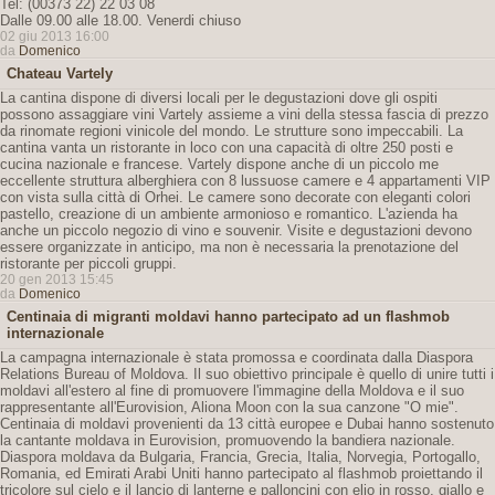
Tel: (00373 22) 22 03 08
Dalle 09.00 alle 18.00. Venerdi chiuso
02 giu 2013 16:00
da
Domenico
Chateau Vartely
La cantina dispone di diversi locali per le degustazioni dove gli ospiti
possono assaggiare vini Vartely assieme a vini della stessa fascia di prezzo
da rinomate regioni vinicole del mondo. Le strutture sono impeccabili. La
cantina vanta un ristorante in loco con una capacità di oltre 250 posti e
cucina nazionale e francese. Vartely dispone anche di un piccolo me
eccellente struttura alberghiera con 8 lussuose camere e 4 appartamenti VIP
con vista sulla città di Orhei. Le camere sono decorate con eleganti colori
pastello, creazione di un ambiente armonioso e romantico. L'azienda ha
anche un piccolo negozio di vino e souvenir. Visite e degustazioni devono
essere organizzate in anticipo, ma non è necessaria la prenotazione del
ristorante per piccoli gruppi.
20 gen 2013 15:45
da
Domenico
Centinaia di migranti moldavi hanno partecipato ad un flashmob
internazionale
La campagna internazionale è stata promossa e coordinata dalla Diaspora
Relations Bureau of Moldova. Il suo obiettivo principale è quello di unire tutti i
moldavi all'estero al fine di promuovere l'immagine della Moldova e il suo
rappresentante all'Eurovision, Aliona Moon con la sua canzone "O mie".
Centinaia di moldavi provenienti da 13 città europee e Dubai hanno sostenuto
la cantante moldava in Eurovision, promuovendo la bandiera nazionale.
Diaspora moldava da Bulgaria, Francia, Grecia, Italia, Norvegia, Portogallo,
Romania, ed Emirati Arabi Uniti hanno partecipato al flashmob proiettando il
tricolore sul cielo e il lancio di lanterne e palloncini con elio in rosso, giallo e