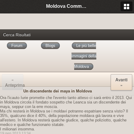
Moldova Community Italia
Cerca Risultati
Forum
Blogs
Le più belle
immagini della
Moldova
«
Avanti
Anteprima
»
Un discendente dei maya in Moldova
Ora l'icauto Iurie promette che l'evento tanto atteso ci sarà entro il 2013. Qui
in Moldova circola il fondato sospetto che Leanca sia un discendente dei
maya, seppur con la erre moscia.
Ma chi resterà in Moldova se i moldavi potranno espatriare senza visto? Il
35%, qualcuno dice il 40%, della popolazione moldava già lavora e vive
all'estero. In Moldova resterà qualche giudice, qualche poliziotto, qualche
medico e qualche funzionario statale.
I milionari insomma.
19 gen 2013 13:34