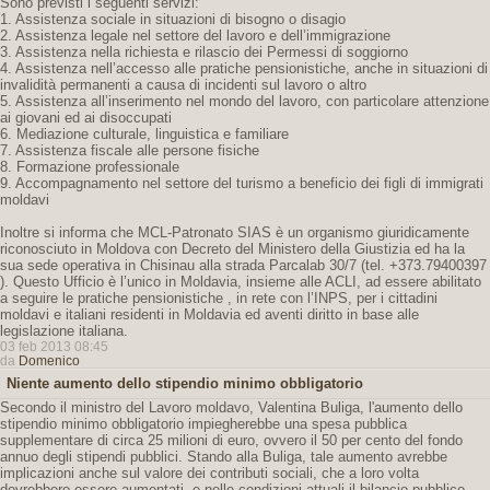
Sono previsti i seguenti servizi:
1. Assistenza sociale in situazioni di bisogno o disagio
2. Assistenza legale nel settore del lavoro e dell’immigrazione
3. Assistenza nella richiesta e rilascio dei Permessi di soggiorno
4. Assistenza nell’accesso alle pratiche pensionistiche, anche in situazioni di
invalidità permanenti a causa di incidenti sul lavoro o altro
5. Assistenza all’inserimento nel mondo del lavoro, con particolare attenzione
ai giovani ed ai disoccupati
6. Mediazione culturale, linguistica e familiare
7. Assistenza fiscale alle persone fisiche
8. Formazione professionale
9. Accompagnamento nel settore del turismo a beneficio dei figli di immigrati
moldavi
Inoltre si informa che MCL-Patronato SIAS è un organismo giuridicamente
riconosciuto in Moldova con Decreto del Ministero della Giustizia ed ha la
sua sede operativa in Chisinau alla strada Parcalab 30/7 (tel. +373.79400397
). Questo Ufficio è l’unico in Moldavia, insieme alle ACLI, ad essere abilitato
a seguire le pratiche pensionistiche , in rete con l’INPS, per i cittadini
moldavi e italiani residenti in Moldavia ed aventi diritto in base alle
legislazione italiana.
03 feb 2013 08:45
da
Domenico
Niente aumento dello stipendio minimo obbligatorio
Secondo il ministro del Lavoro moldavo, Valentina Buliga, l'aumento dello
stipendio minimo obbligatorio impiegherebbe una spesa pubblica
supplementare di circa 25 milioni di euro, ovvero il 50 per cento del fondo
annuo degli stipendi pubblici. Stando alla Buliga, tale aumento avrebbe
implicazioni anche sul valore dei contributi sociali, che a loro volta
dovrebbero essere aumentati, e nelle condizioni attuali il bilancio pubblico