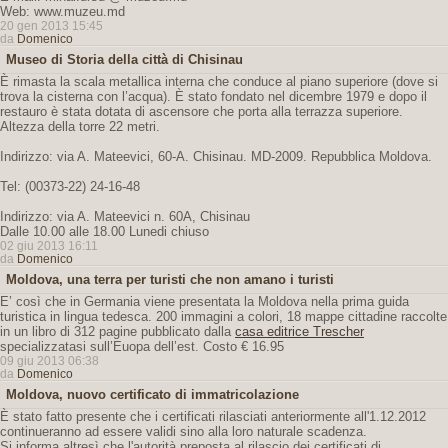
Web: www.muzeu.md
20 gen 2013 15:45
da
Domenico
Museo di Storia della città di Chisinau
È rimasta la scala metallica interna che conduce al piano superiore (dove si
trova la cisterna con l’acqua). È stato fondato nel dicembre 1979 e dopo il
restauro è stata dotata di ascensore che porta alla terrazza superiore.
Altezza della torre 22 metri.
Indirizzo: via A. Mateevici, 60-A. Chisinau. MD-2009. Repubblica Moldova.
Tel: (00373-22) 24-16-48
Indirizzo: via A. Mateevici n. 60A, Chisinau
Dalle 10.00 alle 18.00 Lunedi chiuso
02 giu 2013 16:11
da
Domenico
Moldova, una terra per turisti che non amano i turisti
E’ così che in Germania viene presentata la Moldova nella prima guida
turistica in lingua tedesca. 200 immagini a colori, 18 mappe cittadine raccolte
in un libro di 312 pagine pubblicato dalla
casa editrice Trescher
specializzatasi sull’Euopa dell’est. Costo € 16.95
09 giu 2013 06:38
da
Domenico
Moldova, nuovo certificato di immatricolazione
È stato fatto presente che i certificati rilasciati anteriormente all'1.12.2012
continueranno ad essere validi sino alla loro naturale scadenza.
Si informa altresì che l'autorità preposta al rilascio dei certificati di