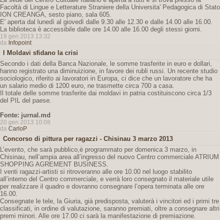
Facoltà di Lingue e Letterature Straniere della Universita' Pedagogica di Stato
ION CREANGA, sesto piano, sala 605.
E' aperta dal lunedì al giovedì dalle 9.30 alle 12.30 e dalle 14.00 alle 16.00.
La biblioteca è accessibile dalle ore 14.00 alle 16.00 degli stessi giorni.
19 gen 2013 13:32
da
Infopoint
I Moldavi sfidano la crisi
Secondo i dati della Banca Nazionale, le somme trasferite in euro e dollari,
hanno registrato una diminuizione, in favore dei rubli russi. Un recente studio
sociologico, riferito ai lavoratori in Europa, ci dice che un lavoratore che ha
un salario medio di 1200 euro, ne trasmette circa 700 a casa.
Il totale delle somme trasferite dai moldavi in patria costituiscono circa 1/3
del PIL del paese.
Fonte: jurnal.md
20 gen 2013 10:08
da
CarloP
Concorso di pittura per ragazzi - Chisinau 3 marzo 2013
L’evento, che sarà pubblico,è programmato per domenica 3 marzo, in
Chisinau, nell’ampia area all’ingresso del nuovo Centro commerciale ATRIUM
SHOPPING AGREMENT BUSINESS.
I venti ragazzi-artisti si ritroveranno alle ore 10.00 nel luogo stabilito
all’interno del Centro commerciale, e verrà loro consegnato il materiale utile
per realizzare il quadro e dovranno consegnare l’opera terminata alle ore
16.00.
Consegnate le tele, la Giuria, già predisposta, valuterà i vincitori ed i primi tre
classificati, in ordine di valutazione, saranno premiati, oltre a consegnare altri
premi minori. Alle ore 17.00 ci sarà la manifestazione di premiazione.