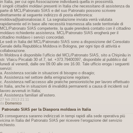
in Italia, per cui ogni Associazione individuerà quella in prossimità.
I singoli cittadini moldavi presenti in Italia che necessitano di assistenza da
parte di MCL/Patronato SIAS e del suo Patronato possono scrivere
direttamente al seguente indirizzo di posta elettronica:
moldova@patronatosias.it. La segnalazione inviata verrà valutata
rapidamente ed in base alle necessità trasmessa alla sede territoriale di
MCL/Patronato SIAS competente, la quale prenderà contatto con il cittadino
moldavo richiedente assistenza. MCL/Patronato SIAS erogherà per il
cittadino moldavo i servizi concordati.
Le sedi in Italia del MCL/Patronato SIAS sono a disposizione del Consolato
Genale della Repubblica Moldova in Bologna, per ogni tipo di attività e
collaborazione.
In Moldova è disponibile l’ufficio del MCL/Patronato SIAS, sito a Chişinău in
str. Vlaicu Pircalab 30 of.7, tel. +373.79400397, disponibile al pubblico dal
lunedi al venerdi, dalle ore 09.00 alle ore 16.00. Tale ufficio eroga i seguenti
servizi:
a. Assistenza sociale in situazioni di bisogno o disagio;
b. Assistenza nel settore della emigrazione regolare;
c. Assistenza nell’accesso alle pratiche pensionistiche per lavoro effettuato
in Italia, anche in situazioni di invalidità permanenti a causa di incidenti sul
lavoro avvenuti in Italia;
d. Assistenza familiari all’estero.
27 feb 2013 21:11
da
Domenico
Patronato SIAS per la Diaspora moldava in Italia
Di conseguenza saranno indirizzati in tempi rapidi alla sede operativa più
vicina in Italia del Patronato SIAS per ricevere l’erogazione del servizio
richiesto.