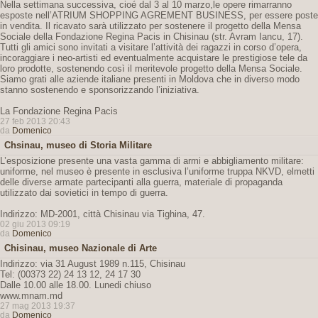
Nella settimana successiva, cioé dal 3 al 10 marzo,le opere rimarranno
esposte nell’ATRIUM SHOPPING AGREMENT BUSINESS, per essere poste
in vendita. Il ricavato sarà utilizzato per sostenere il progetto della Mensa
Sociale della Fondazione Regina Pacis in Chisinau (str. Avram Iancu, 17).
Tutti gli amici sono invitati a visitare l’attività dei ragazzi in corso d’opera,
incoraggiare i neo-artisti ed eventualmente acquistare le prestigiose tele da
loro prodotte, sostenendo così il meritevole progetto della Mensa Sociale.
Siamo grati alle aziende italiane presenti in Moldova che in diverso modo
stanno sostenendo e sponsorizzando l’iniziativa.
La Fondazione Regina Pacis
27 feb 2013 20:43
da
Domenico
Chsinau, museo di Storia Militare
L’esposizione presente una vasta gamma di armi e abbigliamento militare:
uniforme, nel museo è presente in esclusiva l’uniforme truppa NKVD, elmetti
delle diverse armate partecipanti alla guerra, materiale di propaganda
utilizzato dai sovietici in tempo di guerra.
Indirizzo: MD-2001, città Chisinau via Tighina, 47.
02 giu 2013 09:19
da
Domenico
Chisinau, museo Nazionale di Arte
Indirizzo: via 31 August 1989 n.115, Chisinau
Tel: (00373 22) 24 13 12, 24 17 30
Dalle 10.00 alle 18.00. Lunedi chiuso
www.mnam.md
27 mag 2013 19:37
da
Domenico