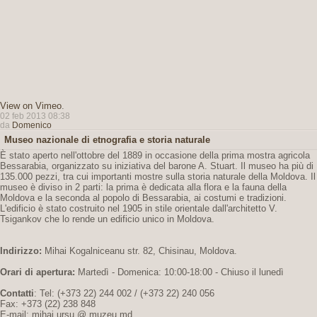
View on Vimeo
.
02 feb 2013 08:38
da
Domenico
Museo nazionale di etnografia e storia naturale
È stato aperto nell'ottobre del 1889 in occasione della prima mostra agricola
Bessarabia, organizzato su iniziativa del barone A. Stuart. Il museo ha più di
135.000 pezzi, tra cui importanti mostre sulla storia naturale della Moldova. Il
museo è diviso in 2 parti: la prima è dedicata alla flora e la fauna della
Moldova e la seconda al popolo di Bessarabia, ai costumi e tradizioni.
L'edificio è stato costruito nel 1905 in stile orientale dall'architetto V.
Tsigankov che lo rende un edificio unico in Moldova.
Indirizzo:
Mihai Kogalniceanu str. 82, Chisinau, Moldova.
Orari di apertura:
Martedì - Domenica: 10:00-18:00 - Chiuso il lunedì
Contatti
: Tel: (+373 22) 244 002 / (+373 22) 240 056
Fax: +373 (22) 238 848
E-mail: mihai.ursu @ muzeu.md