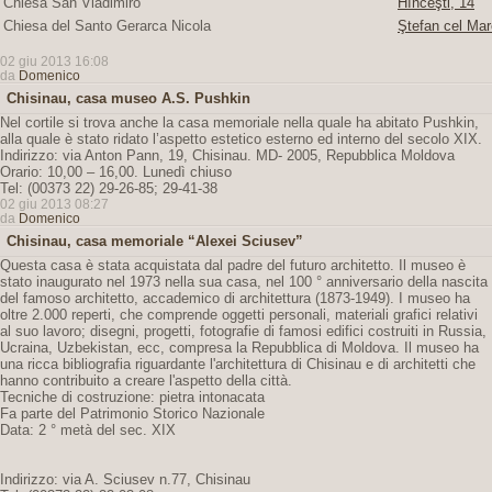
Chiesa San Vladimiro
Hînceşti, 14
Chiesa del Santo Gerarca Nicola
Ştefan cel Mar
02 giu 2013 16:08
da
Domenico
Chisinau, casa museo A.S. Pushkin
Nel cortile si trova anche la casa memoriale nella quale ha abitato Pushkin,
alla quale è stato ridato l’aspetto estetico esterno ed interno del secolo XIX.
Indirizzo: via Anton Pann, 19, Chisinau. MD- 2005, Repubblica Moldova
Orario: 10,00 – 16,00. Lunedì chiuso
Tel: (00373 22) 29-26-85; 29-41-38
02 giu 2013 08:27
da
Domenico
Chisinau, casa memoriale “Alexei Sciusev”
Questa casa è stata acquistata dal padre del futuro architetto. Il museo è
stato inaugurato nel 1973 nella sua casa, nel 100 ° anniversario della nascita
del famoso architetto, accademico di architettura (1873-1949). I museo ha
oltre 2.000 reperti, che comprende oggetti personali, materiali grafici relativi
al suo lavoro; disegni, progetti, fotografie di famosi edifici costruiti in Russia,
Ucraina, Uzbekistan, ecc, compresa la Repubblica di Moldova. Il museo ha
una ricca bibliografia riguardante l'architettura di Chisinau e di architetti che
hanno contribuito a creare l'aspetto della città.
Tecniche di costruzione: pietra intonacata
Fa parte del Patrimonio Storico Nazionale
Data: 2 ° metà del sec. XIX
Indirizzo: via A. Sciusev n.77, Chisinau