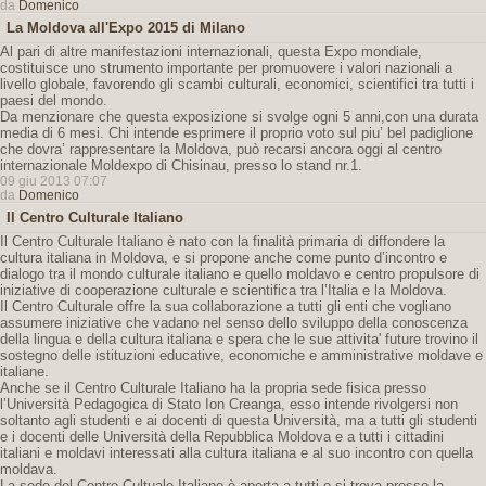
da
Domenico
La Moldova all'Expo 2015 di Milano
Al pari di altre manifestazioni internazionali, questa Expo mondiale,
costituisce uno strumento importante per promuovere i valori nazionali a
livello globale, favorendo gli scambi culturali, economici, scientifici tra tutti i
paesi del mondo.
Da menzionare che questa exposizione si svolge ogni 5 anni,con una durata
media di 6 mesi. Chi intende esprimere il proprio voto sul piu’ bel padiglione
che dovra’ rappresentare la Moldova, può recarsi ancora oggi al centro
internazionale Moldexpo di Chisinau, presso lo stand nr.1.
09 giu 2013 07:07
da
Domenico
Il Centro Culturale Italiano
Il Centro Culturale Italiano è nato con la finalità primaria di diffondere la
cultura italiana in Moldova, e si propone anche come punto d’incontro e
dialogo tra il mondo culturale italiano e quello moldavo e centro propulsore di
iniziative di cooperazione culturale e scientifica tra l’Italia e la Moldova.
Il Centro Culturale offre la sua collaborazione a tutti gli enti che vogliano
assumere iniziative che vadano nel senso dello sviluppo della conoscenza
della lingua e della cultura italiana e spera che le sue attivita' future trovino il
sostegno delle istituzioni educative, economiche e amministrative moldave e
italiane.
Anche se il Centro Culturale Italiano ha la propria sede fisica presso
l’Università Pedagogica di Stato Ion Creanga, esso intende rivolgersi non
soltanto agli studenti e ai docenti di questa Università, ma a tutti gli studenti
e i docenti delle Università della Repubblica Moldova e a tutti i cittadini
italiani e moldavi interessati alla cultura italiana e al suo incontro con quella
moldava.
La sede del Centro Cultuale Italiano è aperta a tutti e si trova presso la