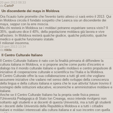
20 gen 2013 08:33
da
CarloP
Un discendente dei maya in Moldova
Ora l'icauto Iurie promette che l'evento tanto atteso ci sarà entro il 2013. Qui
in Moldova circola il fondato sospetto che Leanca sia un discendente dei
maya, seppur con la erre moscia.
Ma chi resterà in Moldova se i moldavi potranno espatriare senza visto? Il
35%, qualcuno dice il 40%, della popolazione moldava già lavora e vive
all'estero. In Moldova resterà qualche giudice, qualche poliziotto, qualche
medico e qualche funzionario statale.
I milionari insomma.
19 gen 2013 13:34
da
nikita
Il Centro Culturale Italiano
Il Centro Culturale Italiano è nato con la finalità primaria di diffondere la
cultura italiana in Moldova, e si propone anche come punto d’incontro e
dialogo tra il mondo culturale italiano e quello moldavo e centro propulsore di
iniziative di cooperazione culturale e scientifica tra l’Italia e la Moldova.
Il Centro Culturale offre la sua collaborazione a tutti gli enti che vogliano
assumere iniziative che vadano nel senso dello sviluppo della conoscenza
della lingua e della cultura italiana e spera che le sue attivita' future trovino il
sostegno delle istituzioni educative, economiche e amministrative moldave e
italiane.
Anche se il Centro Culturale Italiano ha la propria sede fisica presso
l’Università Pedagogica di Stato Ion Creanga, esso intende rivolgersi non
soltanto agli studenti e ai docenti di questa Università, ma a tutti gli studenti
e i docenti delle Università della Repubblica Moldova e a tutti i cittadini
italiani e moldavi interessati alla cultura italiana e al suo incontro con quella