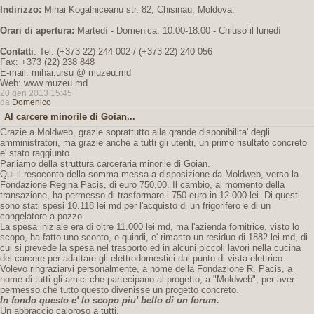
Indirizzo:
Mihai Kogalniceanu str. 82, Chisinau, Moldova.
Orari di apertura:
Martedì - Domenica: 10:00-18:00 - Chiuso il lunedì
Contatti
: Tel: (+373 22) 244 002 / (+373 22) 240 056
Fax: +373 (22) 238 848
E-mail: mihai.ursu @ muzeu.md
Web: www.muzeu.md
20 gen 2013 15:45
da
Domenico
Al carcere minorile di Goian...
Grazie a Moldweb, grazie soprattutto alla grande disponibilita' degli
amministratori, ma grazie anche a tutti gli utenti, un primo risultato concreto
e' stato raggiunto.
Parliamo della struttura carceraria minorile di Goian.
Qui il resoconto della somma messa a disposizione da Moldweb, verso la
Fondazione Regina Pacis, di euro 750,00. Il cambio, al momento della
transazione, ha permesso di trasformare i 750 euro in 12.000 lei. Di questi
sono stati spesi 10.118 lei md per l'acquisto di un frigorifero e di un
congelatore a pozzo.
La spesa iniziale era di oltre 11.000 lei md, ma l'azienda fornitrice, visto lo
scopo, ha fatto uno sconto, e quindi, e' rimasto un residuo di 1882 lei md, di
cui si prevede la spesa nel trasporto ed in alcuni piccoli lavori nella cucina
del carcere per adattare gli elettrodomestici dal punto di vista elettrico.
Volevo ringraziarvi personalmente, a nome della Fondazione R. Pacis, a
nome di tutti gli amici che partecipano al progetto, a "Moldweb", per aver
permesso che tutto questo divenisse un progetto concreto.
In fondo questo e' lo scopo piu' bello di un forum.
Un abbraccio caloroso a tutti.