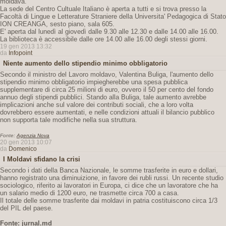
moldava.
La sede del Centro Cultuale Italiano è aperta a tutti e si trova presso la
Facoltà di Lingue e Letterature Straniere della Universita' Pedagogica di Stato
ION CREANGA, sesto piano, sala 605.
E' aperta dal lunedì al giovedì dalle 9.30 alle 12.30 e dalle 14.00 alle 16.00.
La biblioteca è accessibile dalle ore 14.00 alle 16.00 degli stessi giorni.
19 gen 2013 13:32
da
Infopoint
Niente aumento dello stipendio minimo obbligatorio
Secondo il ministro del Lavoro moldavo, Valentina Buliga, l'aumento dello
stipendio minimo obbligatorio impiegherebbe una spesa pubblica
supplementare di circa 25 milioni di euro, ovvero il 50 per cento del fondo
annuo degli stipendi pubblici. Stando alla Buliga, tale aumento avrebbe
implicazioni anche sul valore dei contributi sociali, che a loro volta
dovrebbero essere aumentati, e nelle condizioni attuali il bilancio pubblico
non supporta tale modifiche nella sua struttura.
Fonte:
Agenzia Nova
20 gen 2013 10:07
da
Domenico
I Moldavi sfidano la crisi
Secondo i dati della Banca Nazionale, le somme trasferite in euro e dollari,
hanno registrato una diminuizione, in favore dei rubli russi. Un recente studio
sociologico, riferito ai lavoratori in Europa, ci dice che un lavoratore che ha
un salario medio di 1200 euro, ne trasmette circa 700 a casa.
Il totale delle somme trasferite dai moldavi in patria costituiscono circa 1/3
del PIL del paese.
Fonte: jurnal.md