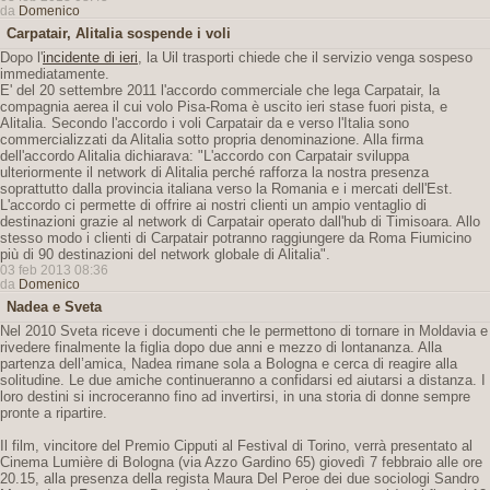
da
Domenico
Carpatair, Alitalia sospende i voli
Dopo l'
incidente di ieri
, la Uil trasporti chiede che il servizio venga sospeso
immediatamente.
E' del 20 settembre 2011 l'accordo commerciale che lega Carpatair, la
compagnia aerea il cui volo Pisa-Roma è uscito ieri stase fuori pista, e
Alitalia. Secondo l'accordo i voli Carpatair da e verso l'Italia sono
commercializzati da Alitalia sotto propria denominazione. Alla firma
dell'accordo Alitalia dichiarava: "L'accordo con Carpatair sviluppa
ulteriormente il network di Alitalia perché rafforza la nostra presenza
soprattutto dalla provincia italiana verso la Romania e i mercati dell'Est.
L'accordo ci permette di offrire ai nostri clienti un ampio ventaglio di
destinazioni grazie al network di Carpatair operato dall'hub di Timisoara. Allo
stesso modo i clienti di Carpatair potranno raggiungere da Roma Fiumicino
più di 90 destinazioni del network globale di Alitalia".
03 feb 2013 08:36
da
Domenico
Nadea e Sveta
Nel 2010 Sveta riceve i documenti che le permettono di tornare in Moldavia e
rivedere finalmente la figlia dopo due anni e mezzo di lontananza. Alla
partenza dell’amica, Nadea rimane sola a Bologna e cerca di reagire alla
solitudine. Le due amiche continueranno a confidarsi ed aiutarsi a distanza. I
loro destini si incroceranno fino ad invertirsi, in una storia di donne sempre
pronte a ripartire.
Il film, vincitore del Premio Cipputi al Festival di Torino, verrà presentato al
Cinema Lumière di Bologna (via Azzo Gardino 65) giovedì 7 febbraio alle ore
20.15, alla presenza della regista Maura Del Peroe dei due sociologi Sandro