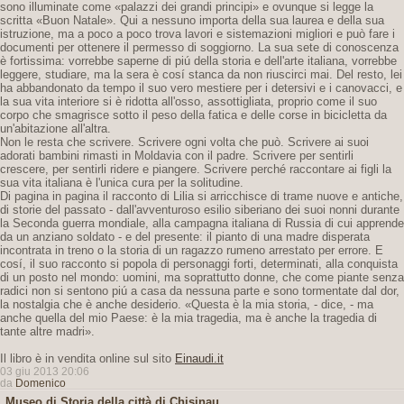
sono illuminate come «palazzi dei grandi principi» e ovunque si legge la
scritta «Buon Natale». Qui a nessuno importa della sua laurea e della sua
istruzione, ma a poco a poco trova lavori e sistemazioni migliori e può fare i
documenti per ottenere il permesso di soggiorno. La sua sete di conoscenza
è fortissima: vorrebbe saperne di piú della storia e dell'arte italiana, vorrebbe
leggere, studiare, ma la sera è cosí stanca da non riuscirci mai. Del resto, lei
ha abbandonato da tempo il suo vero mestiere per i detersivi e i canovacci, e
la sua vita interiore si è ridotta all'osso, assottigliata, proprio come il suo
corpo che smagrisce sotto il peso della fatica e delle corse in bicicletta da
un'abitazione all'altra.
Non le resta che scrivere. Scrivere ogni volta che può. Scrivere ai suoi
adorati bambini rimasti in Moldavia con il padre. Scrivere per sentirli
crescere, per sentirli ridere e piangere. Scrivere perché raccontare ai figli la
sua vita italiana è l'unica cura per la solitudine.
Di pagina in pagina il racconto di Lilia si arricchisce di trame nuove e antiche,
di storie del passato - dall'avventuroso esilio siberiano dei suoi nonni durante
la Seconda guerra mondiale, alla campagna italiana di Russia di cui apprende
da un anziano soldato - e del presente: il pianto di una madre disperata
incontrata in treno o la storia di un ragazzo rumeno arrestato per errore. E
cosí, il suo racconto si popola di personaggi forti, determinati, alla conquista
di un posto nel mondo: uomini, ma soprattutto donne, che come piante senza
radici non si sentono piú a casa da nessuna parte e sono tormentate dal dor,
la nostalgia che è anche desiderio. «Questa è la mia storia, - dice, - ma
anche quella del mio Paese: è la mia tragedia, ma è anche la tragedia di
tante altre madri».
Il libro è in vendita online sul sito
Einaudi.it
03 giu 2013 20:06
da
Domenico
Museo di Storia della città di Chisinau