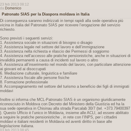
23 feb 2013 08:12
da
Domenico
Patronato SIAS per la Diaspora moldava in Italia
Di conseguenza saranno indirizzati in tempi rapidi alla sede operativa più
vicina in Italia del Patronato SIAS per ricevere l’erogazione del servizio
richiesto.
Sono previsti i seguenti servizi:
1. Assistenza sociale in situazioni di bisogno o disagio
2. Assistenza legale nel settore del lavoro e dell’immigrazione
3. Assistenza nella richiesta e rilascio dei Permessi di soggiorno
4. Assistenza nell’accesso alle pratiche pensionistiche, anche in situazioni di
invalidità permanenti a causa di incidenti sul lavoro o altro
5. Assistenza all’inserimento nel mondo del lavoro, con particolare attenzione
ai giovani ed ai disoccupati
6. Mediazione culturale, linguistica e familiare
7. Assistenza fiscale alle persone fisiche
8. Formazione professionale
9. Accompagnamento nel settore del turismo a beneficio dei figli di immigrati
moldavi
Inoltre si informa che MCL-Patronato SIAS è un organismo giuridicamente
riconosciuto in Moldova con Decreto del Ministero della Giustizia ed ha la
sua sede operativa in Chisinau alla strada Parcalab 30/7 (tel. +373.79400397
). Questo Ufficio è l’unico in Moldavia, insieme alle ACLI, ad essere abilitato
a seguire le pratiche pensionistiche , in rete con l’INPS, per i cittadini
moldavi e italiani residenti in Moldavia ed aventi diritto in base alle
legislazione italiana.
03 feb 2013 08:45