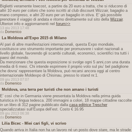
Biglietti veramente lowcost, a partire da 20 euro a tratta, che si riducono di
altri 10 euro per coloro che sono iscritti al club discount Wizzair, bagaglio a
mano compreso, e altri 20 euro per un bagaglio in stiva. E' già possibile
prenotare il viaggio di andata e ritorno direttamente sul sito della
Wizzair
.
Ulteriori info e aggiornamenti nel
forum>>
13 giu 2013 17:48
da
Domenico
La Moldova all'Expo 2015 di Milano
Al pari di altre manifestazioni internazionali, questa Expo mondiale,
costituisce uno strumento importante per promuovere i valori nazionali a
livello globale, favorendo gli scambi culturali, economici, scientifici tra tutti i
paesi del mondo.
Da menzionare che questa exposizione si svolge ogni 5 anni,con una durata
media di 6 mesi. Chi intende esprimere il proprio voto sul piu’ bel padiglione
che dovra’ rappresentare la Moldova, può recarsi ancora oggi al centro
internazionale Moldexpo di Chisinau, presso lo stand nr.1.
09 giu 2013 07:07
da
Domenico
Moldova, una terra per turisti che non amano i turisti
E’ così che in Germania viene presentata la Moldova nella prima guida
turistica in lingua tedesca. 200 immagini a colori, 18 mappe cittadine raccolte
in un libro di 312 pagine pubblicato dalla
casa editrice Trescher
specializzatasi sull’Euopa dell’est. Costo € 16.95
09 giu 2013 06:38
da
Domenico
Lilia Bicec - Miei cari figli, vi scrivo
Quando arriva in Italia non ha un lavoro né un posto dove stare, ma le strade