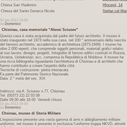
Chiesa San Vladimiro
Hînceşti, 14
Chiesa del Santo Gerarca Nicola
Ştefan cel Mar
02 giu 2013 16:08
da
Domenico
Chisinau, casa memoriale “Alexei Sciusev”
Questa casa è stata acquistata dal padre del futuro architetto. Il museo è
stato inaugurato nel 1973 nella sua casa, nel 100 ° anniversario della nascita
del famoso architetto, accademico di architettura (1873-1949). I museo ha
oltre 2.000 reperti, che comprende oggetti personali, materiali grafici relativi
al suo lavoro; disegni, progetti, fotografie di famosi edifici costruiti in Russia,
Ucraina, Uzbekistan, ecc, compresa la Repubblica di Moldova. Il museo ha
una ricca bibliografia riguardante l'architettura di Chisinau e di architetti che
hanno contribuito a creare l'aspetto della città.
Tecniche di costruzione: pietra intonacata
Fa parte del Patrimonio Storico Nazionale
Data: 2 ° metà del sec. XIX
Indirizzo: via A. Sciusev n.77, Chisinau
Tel: (00373 22) 22 03 08
Dalle 09.00 alle 18.00. Venerdi chiuso
02 giu 2013 16:00
da
Domenico
Chsinau, museo di Storia Militare
L’esposizione presente una vasta gamma di armi e abbigliamento militare:
uniforme, nel museo è presente in esclusiva l’uniforme truppa NKVD, elmetti