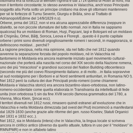
ottomana era la fortezza di Bender/Tighina e dal 1714 quella di Hotin al nord, ma
non il territorio circostante; lo stesso avveniva in Valacchia, anch’esso Principato
soggetto alla Porta sotto un principe cristiano ma dove gli ottomani mantennero
per sé le fortezze di Turnu Severin, Giurgiu e Brăila, sino al Trattato di
Adrianopoli/Edirne del 14/9/1829 n.s).
Orbene, prma del 1812, non vi era alcuna apprezzabile differenza (neppure in
dialetto, se non piccole sfumature del tutto normali..noi in Italia ne sappiamo
qualcosa) fra un moldavo di Roman, Huşi, Paşcani, Iaşi e Botoşani ed un moldavo
di Chişinău, Orhei, Bălţi, Soroca, Leova e Floreşti…questo è il punto capitale
orbene i primi sono divenuti orgogliosamente romeni i secondi, in maggioranza, si
definiscono moldavi…perché?
La ragione precipua, nella mia opinione, sta nel fatto che nel 1812 quando
avvenne la separazione forzata del popolo moldavo, né in Valacchia né
tantomeno in Moldavia era ancora realmente iniziato quel movimento cultural-
nazionale che porterà alla nascita nel corso del XIX secolo della Nazione romena,
uno dei più “miracolosi” e grandiosi successi del Nation Building ottocentesco
(secondo me più del coevo Risorgimento italiano..e di molto…in Italia sopravvive
al sud nostalgismo per i Borboni e al Nord sentimenti antiunitari, in Romania NO !).
Nel 1812 però la cultura dei due Principati proto-romeni (come chiamerei
Moldavia e Valacchia storici) era ancora bizantino-slavo-ortodossa, non latino-
romeno-occidentale come quella elaborata in Transilvania da intellettuali di fede
unita (non ortodossa !) sin da fine XVIII secolo (famosa grammatica del 1780, a
Vienna, Micu Klein, Şincai ecc).
I territori divenuti nel 1812 russi, rimasero quindi estranei all’evoluzione che in
Valacchia e nella Moldavia dimezzata (ad ovest del Prut) incominciò a manifestarsi
dal 1829-1830 (anche grazie alle riforme del gen. russo Kiselev, Statuti Organici
del 1831 e 1832 ecc..).
Nel 1812, sia in Moldavia (intera) che in Valacchia, la lingua locale si scriveva
ancora in cirillico antico (diverso da quello attuale, tuttora in uso per il “moldavo” in
RMN/PMR) e non in alfabeto latino