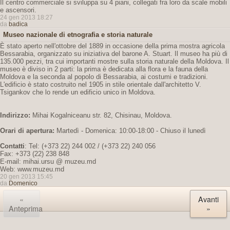
Il centro commerciale si sviluppa su 4 piani, collegati fra loro da scale mobili
e ascensori.
24 gen 2013 18:27
da
badica
Museo nazionale di etnografia e storia naturale
È stato aperto nell'ottobre del 1889 in occasione della prima mostra agricola
Bessarabia, organizzato su iniziativa del barone A. Stuart. Il museo ha più di
135.000 pezzi, tra cui importanti mostre sulla storia naturale della Moldova. Il
museo è diviso in 2 parti: la prima è dedicata alla flora e la fauna della
Moldova e la seconda al popolo di Bessarabia, ai costumi e tradizioni.
L'edificio è stato costruito nel 1905 in stile orientale dall'architetto V.
Tsigankov che lo rende un edificio unico in Moldova.
Indirizzo:
Mihai Kogalniceanu str. 82, Chisinau, Moldova.
Orari di apertura:
Martedì - Domenica: 10:00-18:00 - Chiuso il lunedì
Contatti
: Tel: (+373 22) 244 002 / (+373 22) 240 056
Fax: +373 (22) 238 848
E-mail: mihai.ursu @ muzeu.md
Web: www.muzeu.md
20 gen 2013 15:45
da
Domenico
«
Avanti
Anteprima
»