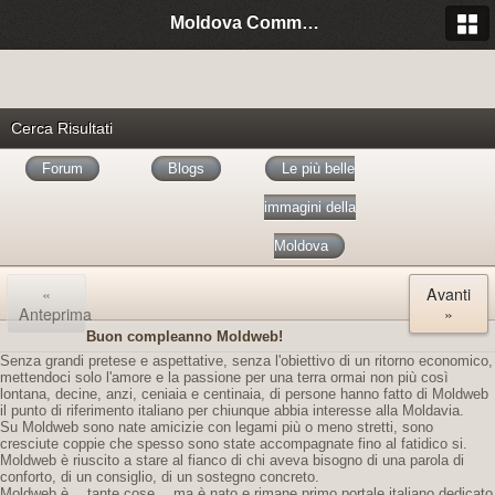
Moldova Community Italia
Cerca Risultati
Forum
Blogs
Le più belle
immagini della
Moldova
«
Avanti
Anteprima
»
Buon compleanno Moldweb!
Senza grandi pretese e aspettative, senza l'obiettivo di un ritorno economico,
mettendoci solo l'amore e la passione per una terra ormai non più così
lontana, decine, anzi, ceniaia e centinaia, di persone hanno fatto di Moldweb
il punto di riferimento italiano per chiunque abbia interesse alla Moldavia.
Su Moldweb sono nate amicizie con legami più o meno stretti, sono
cresciute coppie che spesso sono state accompagnate fino al fatidico si.
Moldweb è riuscito a stare al fianco di chi aveva bisogno di una parola di
conforto, di un consiglio, di un sostegno concreto.
Moldweb è… tante cose… ma è nato e rimane primo portale italiano dedicato