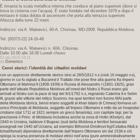
È rimasta la scala metallica interna che conduce al piano superiore (dove si
trova la cisterna con l’acqua). È stato fondato nel dicembre 1979 e dopo il
restauro è stata dotata di ascensore che porta alla terrazza superiore.
Altezza della torre 22 metri.
Indirizzo: via A. Mateevici, 60-A. Chisinau. MD-2009. Repubblica Moldova.
Tel: (00373-22) 24-16-48
Indirizzo: via A. Mateevici n. 60A, Chisinau
Dalle 10.00 alle 18.00 Lunedi chiuso
02 giu 2013 16:11
da
Domenico
Cenni storici: l'identità dei cittadini moldavi
con un approccio strettamente storico sino al 28/5/1812 n.s (cioè 16 maggio v.s),
giorno in cui fu siglato a Bucarest il Trattato che pose fine alla guerra fra Impero
Ottomano di Mahmut II (1808-1839) e Russia di Alessandro I (1801-1825), gran
parte dell’attuale Repubblica Moldova all’ovest del Nistru (i Russi erano già
arrivati al Nistru con la pace di Iaşi del 9/1/1792 n.s, regnando Caterina II e Selim
III, grazie alle vittorie del mitico Suvorov, ma quei territori non furono MAI parte
della Moldavia storica, bensì erano soggetti al khan tataro di Crimea) formava un
unico Principato di Moldavia, soggetto all’Impero Ottomano e retto da un hospodar
cristiano (dal 1711 al 1821 sempre un greco fanariota), con capitale Iaşi; per la
precisione il Princ. di Moldavia includeva anche la zona di Hotin (Khotyn), dal
1940 in Ucraina, laddove il Bugeac (sud della Moldova e territori bessarabi
assegnati nel 1940 all’Ucraina, ad esempio Bilhorod-Dnistrovs’kyj/Cetatea Albă e
Izmaïl/Ismail) dipendeva direttamente dall’Impero Ottomano sin dal 1538 e ciò
spiega la scarsa presenza di moldavi etnici nell’area (pure amministrativamente