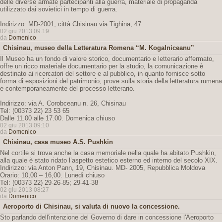
delle diverse armate partecipanti alla guerra, materiale di propaganda
utilizzato dai sovietici in tempo di guerra.
Indirizzo: MD-2001, città Chisinau via Tighina, 47.
02 giu 2013 09:19
da
Domenico
Chisinau, museo della Letteratura Romena “M. Kogalniceanu”
Il Museo ha un fondo di valore storico, documentario e letterario affermato,
offre un ricco materiale documentario per la studio, la comunicazione è
destinato ai ricercatori del settore e al pubblico, in quanto fornisce sotto
forma di esposizioni del patrimonio, prove sulla storia della letteratura rumena
e contemporaneamente del processo letterario.
Indirizzo: via A. Corobceanu n. 26, Chisinau
Tel: (00373 22) 23 53 65
Dalle 11.00 alle 17.00. Domenica chiuso
02 giu 2013 09:10
da
Domenico
Chisinau, casa museo A.S. Pushkin
Nel cortile si trova anche la casa memoriale nella quale ha abitato Pushkin,
alla quale è stato ridato l’aspetto estetico esterno ed interno del secolo XIX.
Indirizzo: via Anton Pann, 19, Chisinau. MD- 2005, Repubblica Moldova
Orario: 10,00 – 16,00. Lunedì chiuso
Tel: (00373 22) 29-26-85; 29-41-38
02 giu 2013 08:27
da
Domenico
Aeroporto di Chisinau, si valuta di nuovo la concessione.
Sto parlando dell'intenzione del Governo di dare in concessione l'Aeroporto