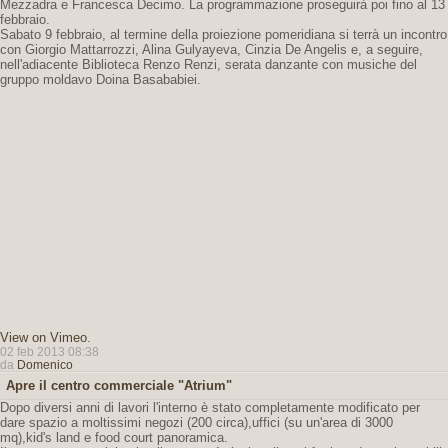
Mezzadra e Francesca Decimo. La programmazione proseguirà poi fino al 13
febbraio.
Sabato 9 febbraio, al termine della proiezione pomeridiana si terrà un incontro
con Giorgio Mattarrozzi, Alina Gulyayeva, Cinzia De Angelis e, a seguire,
nell'adiacente Biblioteca Renzo Renzi, serata danzante con musiche del
gruppo moldavo Doina Basababiei.
View on Vimeo
.
02 feb 2013 08:38
da
Domenico
Apre il centro commerciale "Atrium"
Dopo diversi anni di lavori l'interno è stato completamente modificato per
dare spazio a moltissimi negozi (200 circa),uffici (su un'area di 3000
mq),kid's land e food court panoramica.