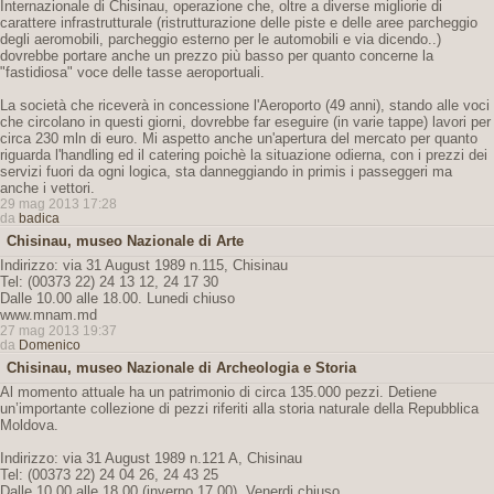
Internazionale di Chisinau, operazione che, oltre a diverse migliorie di
carattere infrastrutturale (ristrutturazione delle piste e delle aree parcheggio
degli aeromobili, parcheggio esterno per le automobili e via dicendo..)
dovrebbe portare anche un prezzo più basso per quanto concerne la
"fastidiosa" voce delle tasse aeroportuali.
La società che riceverà in concessione l'Aeroporto (49 anni), stando alle voci
che circolano in questi giorni, dovrebbe far eseguire (in varie tappe) lavori per
circa 230 mln di euro. Mi aspetto anche un'apertura del mercato per quanto
riguarda l'handling ed il catering poichè la situazione odierna, con i prezzi dei
servizi fuori da ogni logica, sta danneggiando in primis i passeggeri ma
anche i vettori.
29 mag 2013 17:28
da
badica
Chisinau, museo Nazionale di Arte
Indirizzo: via 31 August 1989 n.115, Chisinau
Tel: (00373 22) 24 13 12, 24 17 30
Dalle 10.00 alle 18.00. Lunedi chiuso
www.mnam.md
27 mag 2013 19:37
da
Domenico
Chisinau, museo Nazionale di Archeologia e Storia
Al momento attuale ha un patrimonio di circa 135.000 pezzi. Detiene
un’importante collezione di pezzi riferiti alla storia naturale della Repubblica
Moldova.
Indirizzo: via 31 August 1989 n.121 A, Chisinau
Tel: (00373 22) 24 04 26, 24 43 25
Dalle 10.00 alle 18.00 (inverno 17.00). Venerdi chiuso