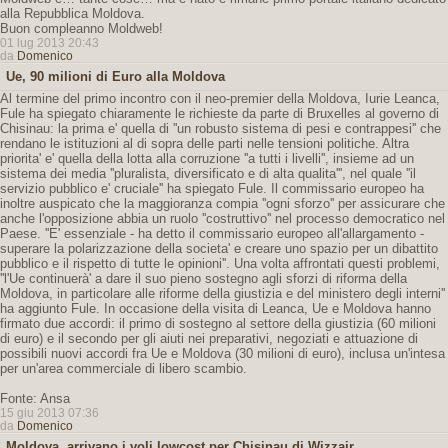
alla Repubblica Moldova.
Buon compleanno Moldweb!
01 lug 2013 20:43
da
Domenico
Ue, 90 milioni di Euro alla Moldova
Al termine del primo incontro con il neo-premier della Moldova, Iurie Leanca,
Fule ha spiegato chiaramente le richieste da parte di Bruxelles al governo di
Chisinau: la prima e' quella di ''un robusto sistema di pesi e contrappesi'' che
rendano le istituzioni al di sopra delle parti nelle tensioni politiche. Altra
priorita' e' quella della lotta alla corruzione ''a tutti i livelli'', insieme ad un
sistema dei media ''pluralista, diversificato e di alta qualita''', nel quale ''il
servizio pubblico e' cruciale'' ha spiegato Fule. Il commissario europeo ha
inoltre auspicato che la maggioranza compia ''ogni sforzo'' per assicurare che
anche l'opposizione abbia un ruolo ''costruttivo'' nel processo democratico nel
Paese. ''E' essenziale - ha detto il commissario europeo all'allargamento -
superare la polarizzazione della societa' e creare uno spazio per un dibattito
pubblico e il rispetto di tutte le opinioni''. Una volta affrontati questi problemi,
''l'Ue continuerà' a dare il suo pieno sostegno agli sforzi di riforma della
Moldova, in particolare alle riforme della giustizia e del ministero degli interni''
ha aggiunto Fule. In occasione della visita di Leanca, Ue e Moldova hanno
firmato due accordi: il primo di sostegno al settore della giustizia (60 milioni
di euro) e il secondo per gli aiuti nei preparativi, negoziati e attuazione di
possibili nuovi accordi fra Ue e Moldova (30 milioni di euro), inclusa un'intesa
per un'area commerciale di libero scambio.
Fonte: Ansa
15 giu 2013 07:36
da
Domenico
Moldova, arrivano i voli lowcost per Chisinau di Wizzair