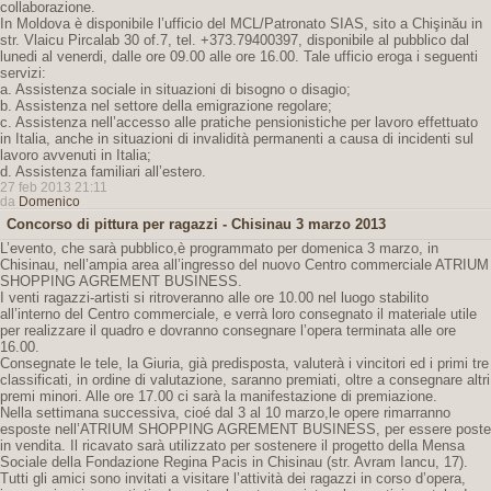
collaborazione.
In Moldova è disponibile l’ufficio del MCL/Patronato SIAS, sito a Chişinău in
str. Vlaicu Pircalab 30 of.7, tel. +373.79400397, disponibile al pubblico dal
lunedi al venerdi, dalle ore 09.00 alle ore 16.00. Tale ufficio eroga i seguenti
servizi:
a. Assistenza sociale in situazioni di bisogno o disagio;
b. Assistenza nel settore della emigrazione regolare;
c. Assistenza nell’accesso alle pratiche pensionistiche per lavoro effettuato
in Italia, anche in situazioni di invalidità permanenti a causa di incidenti sul
lavoro avvenuti in Italia;
d. Assistenza familiari all’estero.
27 feb 2013 21:11
da
Domenico
Concorso di pittura per ragazzi - Chisinau 3 marzo 2013
L’evento, che sarà pubblico,è programmato per domenica 3 marzo, in
Chisinau, nell’ampia area all’ingresso del nuovo Centro commerciale ATRIUM
SHOPPING AGREMENT BUSINESS.
I venti ragazzi-artisti si ritroveranno alle ore 10.00 nel luogo stabilito
all’interno del Centro commerciale, e verrà loro consegnato il materiale utile
per realizzare il quadro e dovranno consegnare l’opera terminata alle ore
16.00.
Consegnate le tele, la Giuria, già predisposta, valuterà i vincitori ed i primi tre
classificati, in ordine di valutazione, saranno premiati, oltre a consegnare altri
premi minori. Alle ore 17.00 ci sarà la manifestazione di premiazione.
Nella settimana successiva, cioé dal 3 al 10 marzo,le opere rimarranno
esposte nell’ATRIUM SHOPPING AGREMENT BUSINESS, per essere poste
in vendita. Il ricavato sarà utilizzato per sostenere il progetto della Mensa
Sociale della Fondazione Regina Pacis in Chisinau (str. Avram Iancu, 17).
Tutti gli amici sono invitati a visitare l’attività dei ragazzi in corso d’opera,