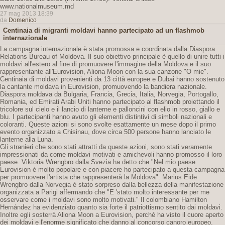
www.nationalmuseum.md
27 mag 2013 18:39
da
Domenico
Centinaia di migranti moldavi hanno partecipato ad un flashmob
internazionale
La campagna internazionale è stata promossa e coordinata dalla Diaspora
Relations Bureau of Moldova. Il suo obiettivo principale è quello di unire tutti i
moldavi all'estero al fine di promuovere l'immagine della Moldova e il suo
rappresentante all'Eurovision, Aliona Moon con la sua canzone "O mie".
Centinaia di moldavi provenienti da 13 città europee e Dubai hanno sostenuto
la cantante moldava in Eurovision, promuovendo la bandiera nazionale.
Diaspora moldava da Bulgaria, Francia, Grecia, Italia, Norvegia, Portogallo,
Romania, ed Emirati Arabi Uniti hanno partecipato al flashmob proiettando il
tricolore sul cielo e il lancio di lanterne e palloncini con elio in rosso, giallo e
blu. I partecipanti hanno avuto gli elementi distintivi di simboli nazionali e
coloranti. Queste azioni si sono svolte esattamente un mese dopo il primo
evento organizzato a Chisinau, dove circa 500 persone hanno lanciato le
lanterne alla Luna.
Gli stranieri che sono stati attratti da queste azioni, sono stati veramente
impressionati da come moldavi motivati ​​e amichevoli hanno promosso il loro
paese. Viktoria Wrengbro dalla Svezia ha detto che "Nel mio paese
Eurovision è molto popolare e con piacere ho partecipato a questa campagna
per promuovere l'artista che rappresenterà la Moldova". Marius Eide
Wrengbro dalla Norvegia è stato sorpreso dalla bellezza della manifestazione
organizzata a Parigi affermando che "E 'stato molto interessante per me
osservare come i moldavi sono molto motivati." Il colombiano Hamilton
Hernández ha evidenziato quanto sia forte il patriottismo sentito dai moldavi.
Inoltre egli sosterrà Aliona Moon a Eurovision, perché ha visto il cuore aperto
dei moldavi e l'enorme significato che danno al concorso canoro europeo.