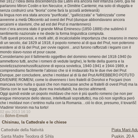
nel 1812 l’idea della discendenza dai Latini era ancora nell’infanzia (vero, già ne
parlarono Miron Costin e Ion Neculce, e Dimitrie Cantemir, ma solo di sfuggita e
senza costruirci una “teoria” come farà la şcoală ardeleană)
la lingua non era stata ancora “purificata”, “gallicizzata” e “latinizzata” come
avvenne a metà Ottocento ad ovest del Prut (dunque abbondavano ancora
arcaismi e slavismi, che ad est del Prut si mantennero)
non c’era ancora stato il grande Mihai Eminescu (1850-1889) che sublimò il
sentimento nazionale e ne diede la forma linguistica compiuta.
Tutti questi processi, e molti altri, di incalcolabile importanza che crearono in meno
di un secolo, dal 1829 al 1918, il popolo romeno al di qua del Prut, non poterono
esistere al di là del Prut, per ovvie ragioni…anzi furono rafforzati i legami con il
mondo slavo-russo et pour cause.
Consideriamo poi il fallimento oggettivo del dominio romeno del 1918-1940 (lo
ammettono tutti, anche i romeni di vedute larghe), le ferite della guerra e la
sovietizzazione/russificazione di epoca sovietica, 1940-1941 e 1944-1989, e
comprendiamo facilmente l’abisso che si è instaurato fra le due rive del Prut
Dunque, per concludere, anche i moldavi al di là del Prut AVREBBERO POTUTO
DIVENIRE ROMENI, come lo divennero i loro fratelli di Dorohoi e Focşani (non
mancava loro nulla o quasi che non mancasse anche ai fratelli di ovest Prut) ma la
Storia con le sue leggi, dure ma ineluttabili, ha deciso altrimenti.
Oggi quindi esiste un popolo moldavo che non è più quello romeno (se non per
esigue minoranze dello stesso, intellettuali soprattutto), ma ciò non significa però
che i moldavi non c’entrino nulla con la Romania…ciò lo dice, presumo, il tovarišč
Vladimir Voronin ma ha torto!
02 giu 2013 16:10
da
Böhm-Ermolli
Chisinau, la Cattedrale e le chiese
Cattedrale della Natività
Piaţa Marii Adu
Santa Madre Teodora di Sihla
Puşkin, 20 A