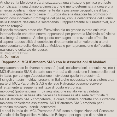
Anche se, la Moldova è caratterizzata da una situazione politica piuttosto
complicata, la sua diaspora dimostra che è molto determinata a creare una
sinergia positiva, indipendentemente dalla posizione geografica e il fuso
orario. C'è qualche altro paese in Europa dove la diaspora ha promosso in
modo così innovativo l'immagine del paese, con la celebrazione del Giorno
della Bandiera Nazionale e sostenendo il rappresentante all'Eurofestival, allo
stesso tempo?
Il popolo moldavo crede che Eurovision sia un grande evento culturale
internazionale che offre enormi opportunità per portare la Moldavia più vicina
alla integrità europea. Anche questa campagna internazionale offre alla
diaspora la possibilità di contribuire direttamente ad un valore più alto di
rappresentante della Repubblica Moldova e per la promozione dell'identità
nazionale e culturale del paese.
01 mag 2013 13:49
da
Domenico
Rapporto di MCL/Patronato SIAS con le Associazioni di Moldavi
regolamentando le diverse necessità (orari, collaborazioni, consulenza, etc.).
MCL/Patronato SIAS da parte sua metterà a disposizione l’elenco delle sedi
in Italia, per cui ogni Associazione individuerà quella in prossimità.
I singoli cittadini moldavi presenti in Italia che necessitano di assistenza da
parte di MCL/Patronato SIAS e del suo Patronato possono scrivere
direttamente al seguente indirizzo di posta elettronica:
moldova@patronatosias.it. La segnalazione inviata verrà valutata
rapidamente ed in base alle necessità trasmessa alla sede territoriale di
MCL/Patronato SIAS competente, la quale prenderà contatto con il cittadino
moldavo richiedente assistenza. MCL/Patronato SIAS erogherà per il
cittadino moldavo i servizi concordati.
Le sedi in Italia del MCL/Patronato SIAS sono a disposizione del Consolato
Genale della Repubblica Moldova in Bologna, per ogni tipo di attività e