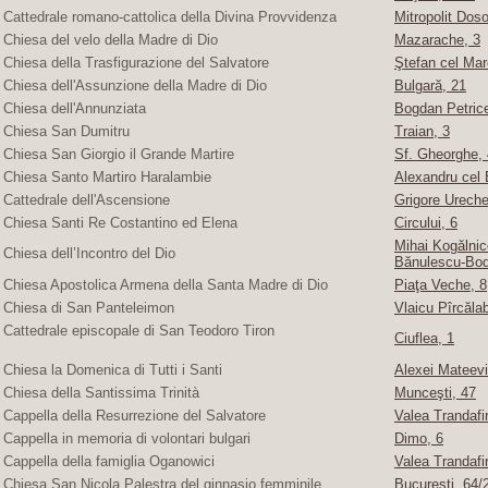
Cattedrale romano-cattolica della Divina Provvidenza
Mitropolit Doso
Chiesa del velo della Madre di Dio
Mazarache, 3
Chiesa della Trasfigurazione del Salvatore
Ştefan cel Mare
Chiesa dell'Assunzione della Madre di Dio
Bulgară, 21
Chiesa dell'Annunziata
Bogdan Petric
Chiesa San Dumitru
Traian, 3
Chiesa San Giorgio il Grande Martire
Sf. Gheorghe, 4
Chiesa Santo Martiro Haralambie
Alexandru cel 
Cattedrale dell'Ascensione
Grigore Ureche,
Chiesa Santi Re Costantino ed Elena
Circului, 6
Mihai Kogălnice
Chiesa dell’Incontro del Dio
Bănulescu-Bod
Chiesa Apostolica Armena della Santa Madre di Dio
Piaţa Veche, 8
Chiesa di San Panteleimon
Vlaicu Pîrcăla
Cattedrale episcopale di San Teodoro Tiron
Ciuflea, 1
Chiesa la Domenica di Tutti i Santi
Alexei Mateevi
Chiesa della Santissima Trinità
Munceşti, 47
Cappella della Resurrezione del Salvatore
Valea Trandafir
Cappella in memoria di volontari bulgari
Dimo, 6
Cappella della famiglia Oganowici
Valea Trandafir
Chiesa San Nicola Palestra del ginnasio femminile
Bucureşti, 64/2