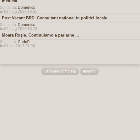
medical
Scritto da:
Domenico
in 03 mag 2013 19:51
Post Vacant BRD: Consultant național în politici locale
Scritto da:
Domenico
in 02 mag 2013 18:23
Moara Roşie. Continuiamo a parlarne ...
Scritto da:
CarloP
in 01 feb 2013 21:06
Versione completa
Italiano