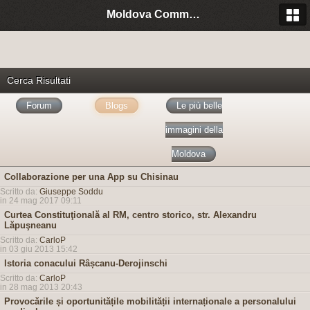
Moldova Community Italia
Cerca Risultati
Forum
Blogs
Le più belle
immagini della
Moldova
Collaborazione per una App su Chisinau
Scritto da:
Giuseppe Soddu
in 24 mag 2017 09:11
Curtea Constituţională al RM, centro storico, str. Alexandru
Lăpuşneanu
Scritto da:
CarloP
in 03 giu 2013 15:42
Istoria conacului Râșcanu-Derojinschi
Scritto da:
CarloP
in 28 mag 2013 20:43
Provocările și oportunitățile mobilității internaționale a personalului