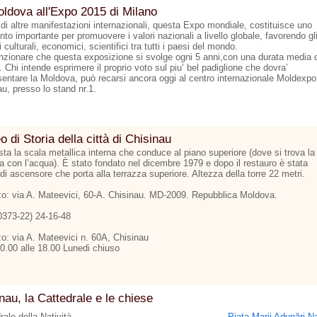
ldova all'Expo 2015 di Milano
 di altre manifestazioni internazionali, questa Expo mondiale, costituisce uno
to importante per promuovere i valori nazionali a livello globale, favorendo gl
culturali, economici, scientifici tra tutti i paesi del mondo.
zionare che questa exposizione si svolge ogni 5 anni,con una durata media d
 Chi intende esprimere il proprio voto sul piu’ bel padiglione che dovra’
sentare la Moldova, può recarsi ancora oggi al centro internazionale Moldexpo
u, presso lo stand nr.1.
 di Storia della città di Chisinau
ta la scala metallica interna che conduce al piano superiore (dove si trova la
na con l’acqua). È stato fondato nel dicembre 1979 e dopo il restauro è stata
di ascensore che porta alla terrazza superiore. Altezza della torre 22 metri.
zzo: via A. Mateevici, 60-A. Chisinau. MD-2009. Repubblica Moldova.
00373-22) 24-16-48
zo: via A. Mateevici n. 60A, Chisinau
10.00 alle 18.00 Lunedi chiuso
nau, la Cattedrale e le chiese
rale della Natività
Piaţa Marii Adunări Na