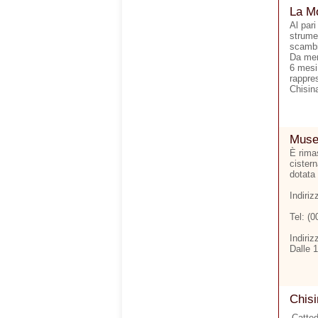
La Mo
Al pari
strumen
scambi 
Da men
6 mesi.
rappre
Chisina
Museo
È rimas
cister
dotata 
Indiri
Tel: (
Indiriz
Dalle 
Chisi
Catted