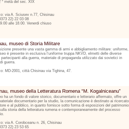
2 ° metà del sec. XIX
zo: via A. Sciusev n.77, Chisinau
00373 22) 22 03 08
09.00 alle 18.00. Venerdi chiuso
au, museo di Storia Militare
sizione presente una vasta gamma di armi e abbigliamento militare: uniforme,
seo è presente in esclusiva l’uniforme truppa NKVD, elmetti delle diverse
partecipanti alla guerra, materiale di propaganda utilizzato dai sovietici in
di guerra.
zo: MD-2001, città Chisinau via Tighina, 47.
nau, museo della Letteratura Romena “M. Kogalniceanu”
o ha un fondo di valore storico, documentario e letterario affermato, offre un
ateriale documentario per la studio, la comunicazione è destinato ai ricercato
tore e al pubblico, in quanto fornisce sotto forma di esposizioni del patrimonio
sulla storia della letteratura rumena e contemporaneamente del processo
io.
zzo: via A. Corobceanu n. 26, Chisinau
00373 22) 23 53 65