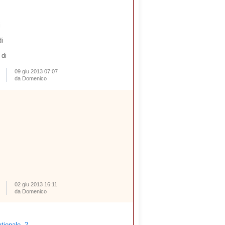
i
i
 di
09 giu 2013 07:07
da Domenico
02 giu 2013 16:11
da Domenico
ţionale, 2