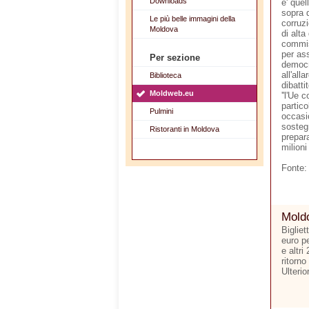
Downloads
e' quel
sopra d
Le più belle immagini della
corruzi
Moldova
di alta
commis
per ass
Per sezione
democr
all'all
Biblioteca
dibatti
Moldweb.eu
''l'Ue 
partico
Pulmini
occasi
sostegn
Ristoranti in Moldova
prepara
milioni
Fonte:
Moldo
Bigliet
euro p
e altri
ritorno
Ulterio