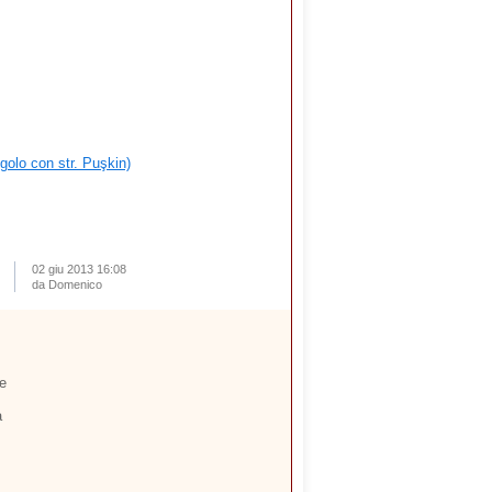
ngolo con str. Puşkin)
02 giu 2013 16:08
da Domenico
he
a