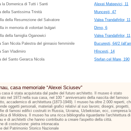
 la Domenica di Tutti i Santi
Alexei Mateevici, 11
 della Santissima Trinità
Munceşti, 47
la della Resurrezione del Salvatore
Valea Trandafirilor, 11
la in memoria di volontari bulgari
Dimo, 6
la della famiglia Oganowici
Valea Trandafirilor, 11
 San Nicola Palestra del ginnasio femminile
Bucureşti, 64/2 (all’a
a San Vladimiro
Hînceşti, 14
 del Santo Gerarca Nicola
Ştefan cel Mare, 190
nau, casa memoriale “Alexei Sciusev”
casa è stata acquistata dal padre del futuro architetto. Il museo è stato
rato nel 1973 nella sua casa, nel 100 ° anniversario della nascita del famoso
tto, accademico di architettura (1873-1949). I museo ha oltre 2.000 reperti, c
de oggetti personali, materiali grafici relativi al suo lavoro; disegni, progetti,
fie di famosi edifici costruiti in Russia, Ucraina, Uzbekistan, ecc, compresa l
ica di Moldova. Il museo ha una ricca bibliografia riguardante l'architettura di
u e di architetti che hanno contribuito a creare l'aspetto della città.
he di costruzione: pietra intonacata
te del Patrimonio Storico Nazionale