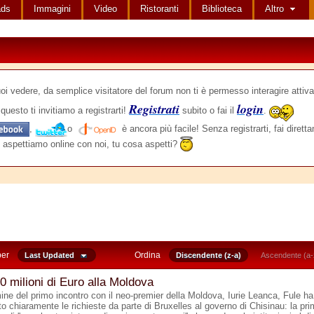
ads
Immagini
Video
Ristoranti
Biblioteca
Altro
edere, da semplice visitatore del forum non ti è permesso interagire attiva
Registrati
login
questo ti invitiamo a registrarti!
subito o fai il
.
,
o
è ancora più facile! Senza registrarti, fai dirett
 aspettiamo online con noi, tu cosa aspetti?
per
Ordina
Last Updated
Discendente (z-a)
Ascendente (a-
0 milioni di Euro alla Moldova
mine del primo incontro con il neo-premier della Moldova, Iurie Leanca, Fule ha
o chiaramente le richieste da parte di Bruxelles al governo di Chisinau: la pr