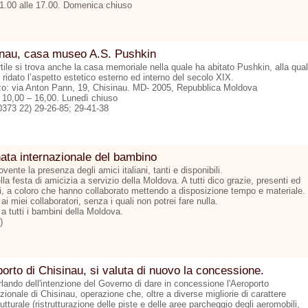
11.00 alle 17.00. Domenica chiuso
inau, casa museo A.S. Pushkin
tile si trova anche la casa memoriale nella quale ha abitato Pushkin, alla qua
 ridato l’aspetto estetico esterno ed interno del secolo XIX.
zzo: via Anton Pann, 19, Chisinau. MD- 2005, Repubblica Moldova
: 10,00 – 16,00. Lunedì chiuso
00373 22) 29-26-85; 29-41-38
ata internazionale del bambino
nte la presenza degli amici italiani, tanti e disponibili.
la festa di amicizia a servizio della Moldova. A tutti dico grazie, presenti ed
i, a coloro che hanno collaborato mettendo a disposizione tempo e materiale.
ai miei collaboratori, senza i quali non potrei fare nulla.
a tutti i bambini della Moldova.
)
orto di Chisinau, si valuta di nuovo la concessione.
rlando dell'intenzione del Governo di dare in concessione l'Aeroporto
zionale di Chisinau, operazione che, oltre a diverse migliorie di carattere
rutturale (ristrutturazione delle piste e delle aree parcheggio degli aeromobili,