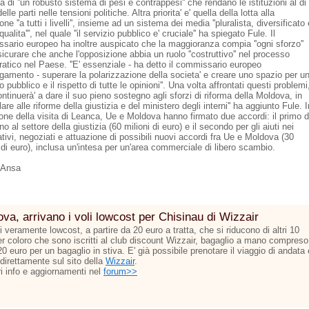
la di ''un robusto sistema di pesi e contrappesi'' che rendano le istituzioni al di
elle parti nelle tensioni politiche. Altra priorita' e' quella della lotta alla
one ''a tutti i livelli'', insieme ad un sistema dei media ''pluralista, diversificato 
 qualita''', nel quale ''il servizio pubblico e' cruciale'' ha spiegato Fule. Il
sario europeo ha inoltre auspicato che la maggioranza compia ''ogni sforzo''
icurare che anche l'opposizione abbia un ruolo ''costruttivo'' nel processo
atico nel Paese. ''E' essenziale - ha detto il commissario europeo
argamento - superare la polarizzazione della societa' e creare uno spazio per u
to pubblico e il rispetto di tutte le opinioni''. Una volta affrontati questi problemi
continuerà' a dare il suo pieno sostegno agli sforzi di riforma della Moldova, in
lare alle riforme della giustizia e del ministero degli interni'' ha aggiunto Fule. I
one della visita di Leanca, Ue e Moldova hanno firmato due accordi: il primo d
o al settore della giustizia (60 milioni di euro) e il secondo per gli aiuti nei
tivi, negoziati e attuazione di possibili nuovi accordi fra Ue e Moldova (30
 di euro), inclusa un'intesa per un'area commerciale di libero scambio.
 Ansa
va, arrivano i voli lowcost per Chisinau di Wizzair
ti veramente lowcost, a partire da 20 euro a tratta, che si riducono di altri 10
er coloro che sono iscritti al club discount Wizzair, bagaglio a mano compreso
 20 euro per un bagaglio in stiva. E' già possibile prenotare il viaggio di andata 
 direttamente sul sito della
Wizzair
.
ri info e aggiornamenti nel
forum>>