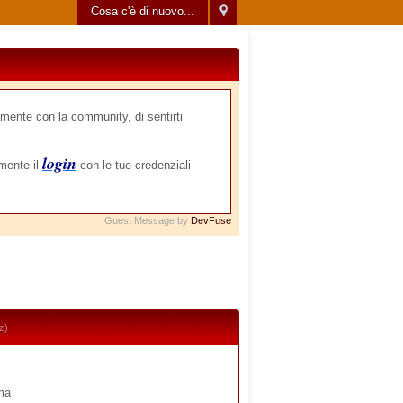
Cosa c'è di nuovo...
mente con la community, di sentirti
login
amente il
con le tue credenziali
Guest Message by
DevFuse
z)
ima