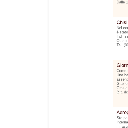
Dalle 
Chis
Nel cor
è stato
Indiri
Orario
Tel: (
Giorn
Commove
Una bel
assent
Grazie 
Grazie 
(cit. dc
Aerop
Sto pa
Interna
infrast