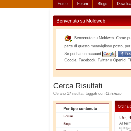
Home
Forum
Blogs
Downlo
Benvenuto su Moldweb
Benvenuto su Moldweb. Come puoi v
parte di questo meraviglioso posto, per 
Se poi hai un account
,
Google, Facebook, Twitter o OpenId. Ti
Cerca Risultati
C'erano
17
risultati taggati con
Chisinau
Ordina 
Per tipo contenuto
Forum
Ue, 9
Al ter
Blogs
spiegat