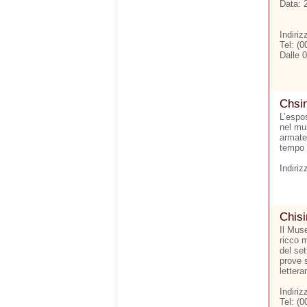
Data: 
Indiriz
Tel: (
Dalle 
Chsin
L’espo
nel mu
armate 
tempo 
Indiriz
Chisi
Il Muse
ricco m
del set
prove 
letterar
Indiri
Tel: (