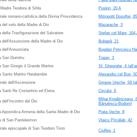
Madre Teodora di Sihla
Puşkin, 20 A
rale romano-cattolica della Divina Provvidenza
Mitropolit Dosoftei, 8
 del velo della Madre di Dio
Mazarache, 3
 della Trasfigurazione del Salvatore
Ştefan cel Mare, 164 A
 dell'Assunzione della Madre di Dio
Bulgară, 21
 dell'Annunziata
Bogdan Petriceicu Ha
a San Dumitru
Traian, 3
 San Giorgio il Grande Martire
Sf. Gheorghe, 4 (all’a
 Santo Martiro Haralambie
Alexandru cel Bun, 5
rale dell'Ascensione
Grigore Ureche, 58 (al
 Santi Re Costantino ed Elena
Circului, 6
Mihai Kogălniceanu, 67
 dell’Incontro del Dio
Bănulescu-Bodoni)
 Apostolica Armena della Santa Madre di Dio
Piaţa Veche, 8
a di San Panteleimon
Vlaicu Pîrcălab, 42
rale episcopale di San Teodoro Tiron
Ciuflea, 1