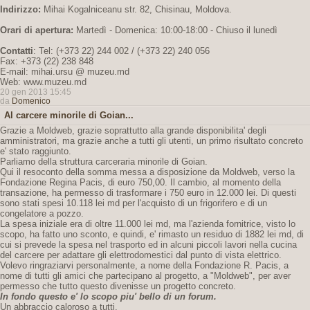
Indirizzo:
Mihai Kogalniceanu str. 82, Chisinau, Moldova.
Orari di apertura:
Martedì - Domenica: 10:00-18:00 - Chiuso il lunedì
Contatti
: Tel: (+373 22) 244 002 / (+373 22) 240 056
Fax: +373 (22) 238 848
E-mail: mihai.ursu @ muzeu.md
Web: www.muzeu.md
20 gen 2013 15:45
da
Domenico
Al carcere minorile di Goian...
Grazie a Moldweb, grazie soprattutto alla grande disponibilita' degli
amministratori, ma grazie anche a tutti gli utenti, un primo risultato concreto
e' stato raggiunto.
Parliamo della struttura carceraria minorile di Goian.
Qui il resoconto della somma messa a disposizione da Moldweb, verso la
Fondazione Regina Pacis, di euro 750,00. Il cambio, al momento della
transazione, ha permesso di trasformare i 750 euro in 12.000 lei. Di questi
sono stati spesi 10.118 lei md per l'acquisto di un frigorifero e di un
congelatore a pozzo.
La spesa iniziale era di oltre 11.000 lei md, ma l'azienda fornitrice, visto lo
scopo, ha fatto uno sconto, e quindi, e' rimasto un residuo di 1882 lei md, di
cui si prevede la spesa nel trasporto ed in alcuni piccoli lavori nella cucina
del carcere per adattare gli elettrodomestici dal punto di vista elettrico.
Volevo ringraziarvi personalmente, a nome della Fondazione R. Pacis, a
nome di tutti gli amici che partecipano al progetto, a "Moldweb", per aver
permesso che tutto questo divenisse un progetto concreto.
In fondo questo e' lo scopo piu' bello di un forum.
Un abbraccio caloroso a tutti.