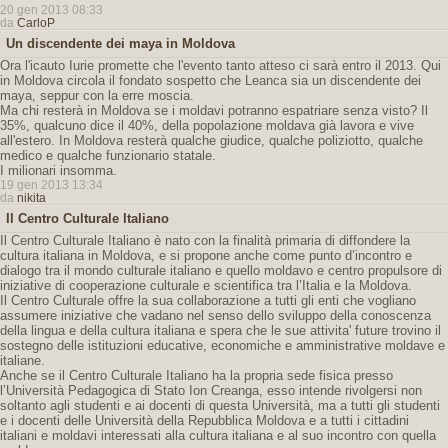
20 gen 2013 08:33
da
CarloP
Un discendente dei maya in Moldova
Ora l'icauto Iurie promette che l'evento tanto atteso ci sarà entro il 2013. Qui
in Moldova circola il fondato sospetto che Leanca sia un discendente dei
maya, seppur con la erre moscia.
Ma chi resterà in Moldova se i moldavi potranno espatriare senza visto? Il
35%, qualcuno dice il 40%, della popolazione moldava già lavora e vive
all'estero. In Moldova resterà qualche giudice, qualche poliziotto, qualche
medico e qualche funzionario statale.
I milionari insomma.
19 gen 2013 13:34
da
nikita
Il Centro Culturale Italiano
Il Centro Culturale Italiano è nato con la finalità primaria di diffondere la
cultura italiana in Moldova, e si propone anche come punto d’incontro e
dialogo tra il mondo culturale italiano e quello moldavo e centro propulsore di
iniziative di cooperazione culturale e scientifica tra l’Italia e la Moldova.
Il Centro Culturale offre la sua collaborazione a tutti gli enti che vogliano
assumere iniziative che vadano nel senso dello sviluppo della conoscenza
della lingua e della cultura italiana e spera che le sue attivita' future trovino il
sostegno delle istituzioni educative, economiche e amministrative moldave e
italiane.
Anche se il Centro Culturale Italiano ha la propria sede fisica presso
l’Università Pedagogica di Stato Ion Creanga, esso intende rivolgersi non
soltanto agli studenti e ai docenti di questa Università, ma a tutti gli studenti
e i docenti delle Università della Repubblica Moldova e a tutti i cittadini
italiani e moldavi interessati alla cultura italiana e al suo incontro con quella