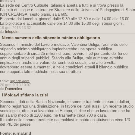
moldava.
La sede del Centro Cultuale Italiano è aperta a tutti e si trova presso la
Facoltà di Lingue e Letterature Straniere della Universita' Pedagogica di Stato
ION CREANGA, sesto piano, sala 605.
E' aperta dal lunedì al giovedì dalle 9.30 alle 12.30 e dalle 14.00 alle 16.00.
La biblioteca è accessibile dalle ore 14.00 alle 16.00 degli stessi giorni.
19 gen 2013 13:32
da
Infopoint
Niente aumento dello stipendio minimo obbligatorio
Secondo il ministro del Lavoro moldavo, Valentina Buliga, l'aumento dello
stipendio minimo obbligatorio impiegherebbe una spesa pubblica
supplementare di circa 25 milioni di euro, ovvero il 50 per cento del fondo
annuo degli stipendi pubblici. Stando alla Buliga, tale aumento avrebbe
implicazioni anche sul valore dei contributi sociali, che a loro volta
dovrebbero essere aumentati, e nelle condizioni attuali il bilancio pubblico
non supporta tale modifiche nella sua struttura.
Fonte:
Agenzia Nova
20 gen 2013 10:07
da
Domenico
I Moldavi sfidano la crisi
Secondo i dati della Banca Nazionale, le somme trasferite in euro e dollari,
hanno registrato una diminuizione, in favore dei rubli russi. Un recente studio
sociologico, riferito ai lavoratori in Europa, ci dice che un lavoratore che ha
un salario medio di 1200 euro, ne trasmette circa 700 a casa.
Il totale delle somme trasferite dai moldavi in patria costituiscono circa 1/3
del PIL del paese.
Fonte: jurnal.md