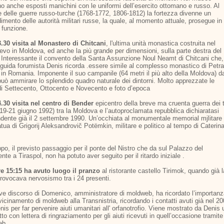
o anche esposti manichini con le uniformi dell’esercito ottomano e russo. Al
e delle guerre russo-turche (1768-1772, 1806-1812) la fortezza divenne un
mento delle autorità militari russe, la quale, al momento attuale, prosegue in
 funzione.
3.30 visita al Monastero di Chitcani
, l'ultima unità monastica costruita nel
evo in Moldova, ed anche la più grande per dimensioni, sulla parte destra del
. Interessante il convento della Santa Assunzione Noul Neamt di Chitcani che,
 guida forumista Denis ricorda .essere simile al complesso monastico di Petra
in Romania. Imponente il suo campanile (64 metri il più alto della Moldova) d
 può ammirare lo splendido quadro naturale dei dintorni. Molto apprezzate le
di Settecento, Ottocento e Novecento e foto d’epoca
4.30 visita nel centro di Bender
epicentro della breve ma cruenta guerra dei 
(19-21 giugno 1992) tra la Moldova e l’autoproclamata repubblica dichiaratasi
ndente già il 2 settembre 1990. Un’occhiata al monumentale memorial mjlitare
atua di Grigorij Aleksandrovič Potëmkin, militare e politico al tempo di Caterin
po, il previsto passaggio per il ponte del Nistro che da sul Palazzo del
nte a Tiraspol, non ha potuto aver seguito per il ritardo iniziale .
re 15:15 ha avuto luogo il pranzo
al ristorante castello Tirimok, quando già l
rovocava nervosismo tra i 24 presenti.
ve discorso di Domenico, amministratore di moldweb, ha ricordato l’importan
vicinamento di moldweb alla Transnistria, ricordando i contatti avuti già nel 2
is per far pervenire aiuti umanitari all' orfanotrofio. Viene mostrato da Denis 
to con lettera di ringraziamento per gli aiuti ricevuti in quell’occasione tramite
eb.