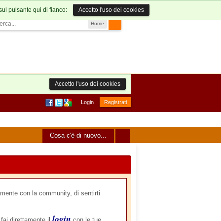
sul pulsante qui di fianco:
Accetto l'uso dei cookies
Home
Accetto l'uso dei cookies
Login
Registrati
Cosa c'è di nuovo...
mente con la community, di sentirti
login
 fai direttamente il
con le tue