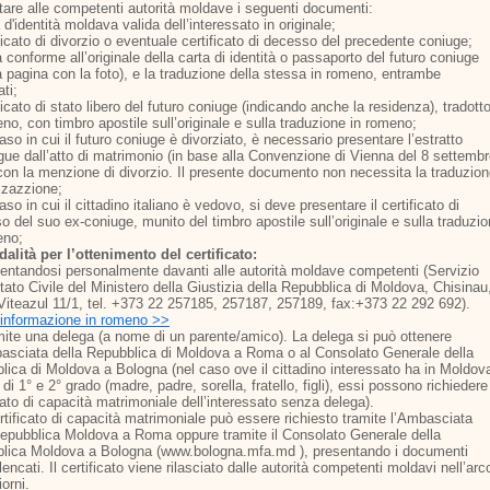
tare alle competenti autorità moldave i seguenti documenti:
 d'identità moldava valida dell’interessato in originale;
ficato di divorzio o eventuale certificato di decesso del precedente coniuge;
 conforme all’originale della carta di identità o passaporto del futuro coniuge
a pagina con la foto), e la traduzione della stessa in romeno, entrambe
ati;
ficato di stato libero del futuro coniuge (indicando anche la residenza), tradott
no, con timbro apostile sull’originale e sulla traduzione in romeno;
aso in cui il futuro coniuge è divorziato, è necessario presentare l’estratto
ngue dall’atto di matrimonio (in base alla Convenzione di Vienna del 8 settemb
con la menzione di divorzio. Il presente documento non necessita la traduzio
izazzione;
aso in cui il cittadino italiano è vedovo, si deve presentare il certificato di
 del suo ex-coniuge, munito del timbro apostile sull’originale e sulla traduzi
eno;
alità per l’ottenimento del certificato:
sentandosi personalmente davanti alle autorità moldave competenti (Servizio
tato Civile del Ministero della Giustizia della Repubblica di Moldova, Chisinau
.Viteazul 11/1, tel. +373 22 257185, 257187, 257189, fax:+373 22 292 692).
l'informazione in romeno >>
mite una delega (a nome di un parente/amico). La delega si può ottenere
basciata della Repubblica di Moldova a Roma o al Consolato Generale della
lica di Moldova a Bologna (nel caso ove il cittadino interessato ha in Moldov
 di 1° e 2° grado (madre, padre, sorella, fratello, figli), essi possono richiedere 
cato di capacità matrimoniale dell’interessato senza delega).
ertificato di capacità matrimoniale può essere richiesto tramite l’Ambasciata
Repubblica Moldova a Roma oppure tramite il Consolato Generale della
lica Moldova a Bologna (www.bologna.mfa.md ), presentando i documenti
encati. Il certificato viene rilasciato dalle autorità competenti moldavi nell’arc
iorni.