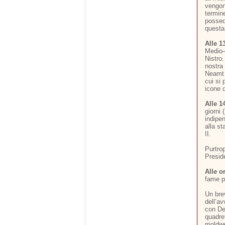
vengon
termin
possedi
questa
Alle 1
Medio-
Nistro
nostra
Neamt 
cui si
icone 
Alle 1
giorni 
indipe
alla st
II.
Purtrop
Preside
Alle o
fame p
Un bre
dell’av
con Den
quadret
moldw