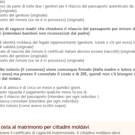
ale)
o da parte di tutte due i genitori per il rilascio del passaporto autenticato da
(originale)
rto del genitore (originale)
orto del minore (se ne è in possesso) (originale)
so di ragazze madri che chiedono il rilascio del passaporto per minori d
ni
(intendesi bambini non riconosciuti dal padre)
i identità moldava del legale rappresentante (genitore, tutore o chi per esso) i
i validità (originale)
cato di nascita del minore (i certificati italiani devono essere trascritti) (original
rto del genitore (originale)
orto del minore (se ne è in possesso) (originale)
atto notorio (il consenso) viene comunque firmato (dalla madre o tutore 
r esso) ma presso il consolato il costo e di 20€,
quindi non c'è bisogno 
 dal notaio.
o di attesa è di circa un mese e quindici giorni.
anto riguarda il pagamento qualche mese fa era di:
r il rilascio del passaporto (intendesi per ogni individuo )
tassa consolare (intendesi per ogni individuo)
atto notorio (come avevo scritto sopra)
 osta al matrimonio per cittadini moldavi
enere il certificato di capacità matrimoniale, il cittadino moldavo deve