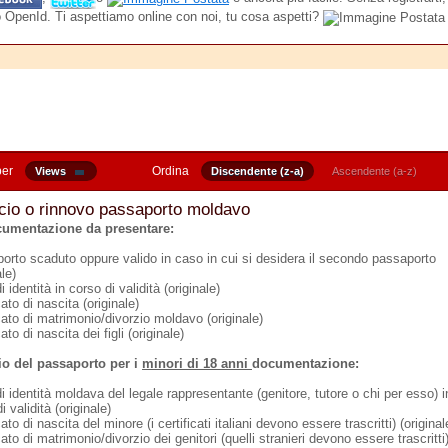
o OpenId. Ti aspettiamo online con noi, tu cosa aspetti?
per
Ordina
Views
Discendente (z-a)
Ascendente (a-z)
cio o rinnovo passaporto moldavo
cumentazione da presentare:
orto scaduto oppure valido in caso in cui si desidera il secondo passaporto
ale)
i identità in corso di validità (originale)
cato di nascita (originale)
cato di matrimonio/divorzio moldavo (originale)
cato di nascita dei figli (originale)
io del passaporto per i
minori di 18 anni
documentazione:
i identità moldava del legale rappresentante (genitore, tutore o chi per esso) i
i validità (originale)
cato di nascita del minore (i certificati italiani devono essere trascritti) (original
cato di matrimonio/divorzio dei genitori (quelli stranieri devono essere trascritti