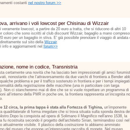
namenti costanti
nel nostro forum >>
va, arrivano i voli lowcost per Chisinau di Wizzair
ti veramente lowcost, a partire da 20 euro a tratta, che si riducono di altri 10
er coloro che sono iscritti al club discount Wizzair, bagaglio a mano compreso
 20 euro per un bagaglio in stiva. E' già possibile prenotare il viaggio di andata 
 direttamente sul sito della
Wizzair
.
ri info e aggiornamenti nel
forum>>
zione, nome in codice, Transnistria
sta certamente una novità che ha lasciato ben impressionati gli amici forumist
ivati, nonostante che l’attraversamento da due varchi di frontiera a Bender abb
qualche problema e per il traffico sostenuto in frontiera e per i tempi impiegati
formalità della registrazione delle macchine (una in particolare con targa
na). Non ci stancheremo mai di dire che se si vuole rispettare un programma di
oni all’interno della PMR in poche ore, la frontiera rappresenta un’incognita n
o.
re 12 circa, la prima tappa è stata alla Fortezza di Tighina,
un’imponente
ra quadrilaterale di forma irregolare che si trova situata sulla sponda destra de
Nistro.Dopo la conquista ad opera di Solimano il Magnifico nell'anno 1538, la
a fu ricostruita secondo il progetto dell'architetto Sinan, terminandosi così nel
o attualmente visibile. Il plastico della costruzione lo abbiamo ammirato
terno del museo che espone un’interessante raccolta di monete. Nel museo