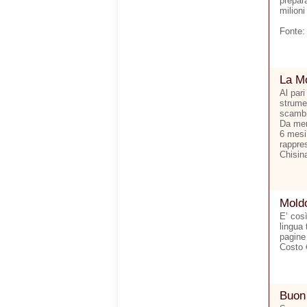
prepara
milioni
Fonte:
La Mo
Al pari
strumen
scambi 
Da men
6 mesi.
rappre
Chisina
Moldo
E’ cos
lingua 
pagine
Costo 
Buon