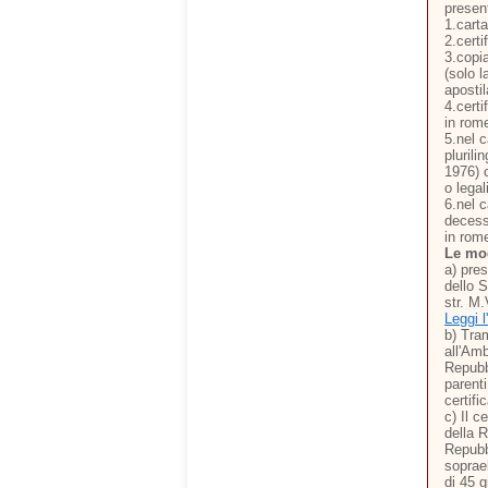
presen
1.carta
2.certi
3.copia
(solo l
apostil
4.certi
in rome
5.nel c
plurili
1976) 
o legal
6.nel c
decesso
in rom
Le mod
a) pre
dello S
str. M
Leggi 
b) Tra
all'Am
Repubb
parenti
certifi
c) Il c
della 
Repubb
soprael
di 45 g