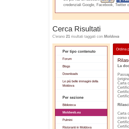
credenziali Google, Facebook, Twitter 
Cerca Risultati
C'erano
21
risultati taggati con
Moldova
Ordina 
Per tipo contenuto
Forum
Rilas
La do
Blogs
Downloads
Passap
(origin
Le più belle immagini della
Carta d
Moldova
Certifi
Certifi
Certifi
Per sezione
Rilasc
Biblioteca
Moldweb.eu
Carta d
corso d
Pulmini
Certifi
Certifi
Ristoranti in Moldova