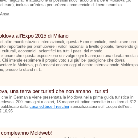
tivi, negoziati e attuazione di possibili nuovi accordi fra Ue e Moldova (30
 di euro), inclusa un'intesa per un'area commerciale di libero scambio.
 Ansa
ldova all'Expo 2015 di Milano
 di altre manifestazioni internazionali, questa Expo mondiale, costituisce uno
to importante per promuovere i valori nazionali a livello globale, favorendo gl
culturali, economici, scientifici tra tutti i paesi del mondo.
zionare che questa exposizione si svolge ogni 5 anni,con una durata media d
 Chi intende esprimere il proprio voto sul piu’ bel padiglione che dovra’
sentare la Moldova, può recarsi ancora oggi al centro internazionale Moldexpo
u, presso lo stand nr.1.
va, una terra per turisti che non amano i turisti
ì che in Germania viene presentata la Moldova nella prima guida turistica in
tedesca. 200 immagini a colori, 18 mappe cittadine raccolte in un libro di 312
 pubblicato dalla
casa editrice Trescher
specializzatasi sull’Euopa dell’est.
€ 16.95
 compleanno Moldweb!