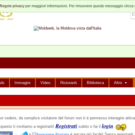
Regole privacy
per maggiori informazioni. Per rimuovere questo messaggio clicca 
ads
Immagini
Video
Ristoranti
Biblioteca
Altro
edere, da semplice visitatore del forum non ti è permesso interagire attiva
Registrati
login
questo ti invitiamo a registrarti!
subito o fai il
.
,
o
è ancora più facile! Senza registrarti,