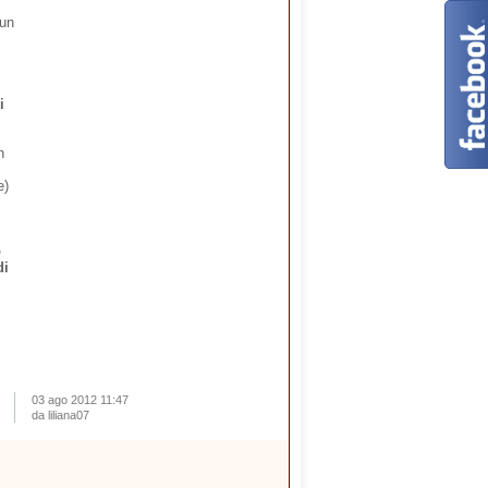
 un
i
n
e)
o
di
03 ago 2012 11:47
da liliana07