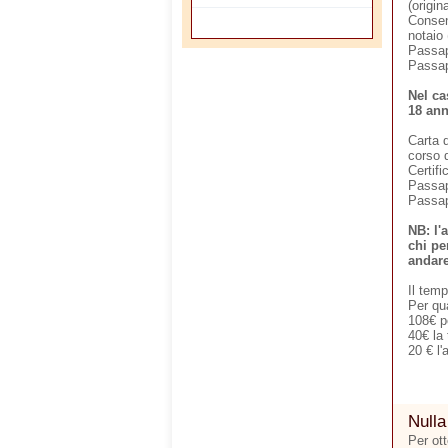
(origin
Consens
notaio 
Passapo
Passap
Nel ca
18 an
Carta d
corso d
Certifi
Passapo
Passap
NB: l'
chi pe
andare
Il temp
Per qu
108€ pe
40€ la 
20 € l'
Nulla
Per ott