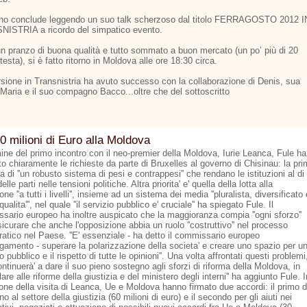
no conclude leggendo un suo talk scherzoso dal titolo FERRAGOSTO 2012 I
ISTRIA a ricordo del simpatico evento.
n pranzo di buona qualità e tutto sommato a buon mercato (un po’ più di 20
testa), si è fatto ritorno in Moldova alle ore 18:30 circa.
rsione in Transnistria ha avuto successo con la collaborazione di Denis, sua
Maria e il suo compagno Bacco...oltre che del sottoscritto
0 milioni di Euro alla Moldova
mine del primo incontro con il neo-premier della Moldova, Iurie Leanca, Fule ha
o chiaramente le richieste da parte di Bruxelles al governo di Chisinau: la pr
la di ''un robusto sistema di pesi e contrappesi'' che rendano le istituzioni al di
elle parti nelle tensioni politiche. Altra priorita' e' quella della lotta alla
one ''a tutti i livelli'', insieme ad un sistema dei media ''pluralista, diversificato 
 qualita''', nel quale ''il servizio pubblico e' cruciale'' ha spiegato Fule. Il
sario europeo ha inoltre auspicato che la maggioranza compia ''ogni sforzo''
icurare che anche l'opposizione abbia un ruolo ''costruttivo'' nel processo
atico nel Paese. ''E' essenziale - ha detto il commissario europeo
argamento - superare la polarizzazione della societa' e creare uno spazio per u
to pubblico e il rispetto di tutte le opinioni''. Una volta affrontati questi problemi
continuerà' a dare il suo pieno sostegno agli sforzi di riforma della Moldova, in
lare alle riforme della giustizia e del ministero degli interni'' ha aggiunto Fule. I
one della visita di Leanca, Ue e Moldova hanno firmato due accordi: il primo d
o al settore della giustizia (60 milioni di euro) e il secondo per gli aiuti nei