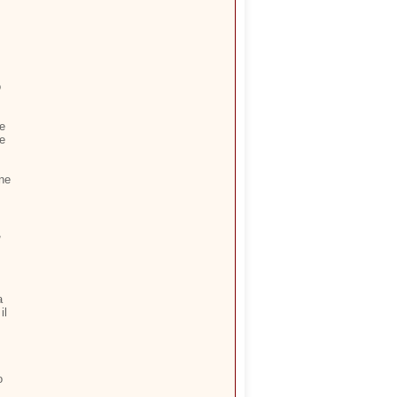
o
re
ne
one
,
a
il
o