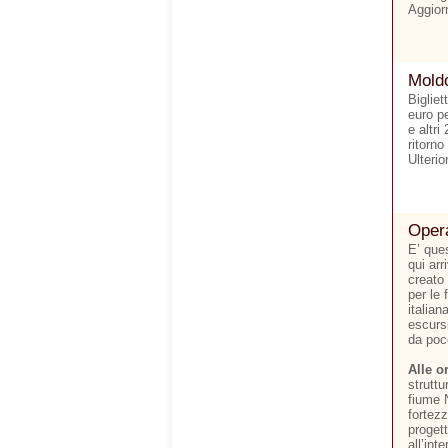
Aggior
Moldo
Bigliet
euro p
e altri
ritorno
Ulterio
Opera
E’ que
qui arr
creato 
per le 
italia
escursi
da poc
Alle o
struttu
fiume 
fortezz
progett
all’in