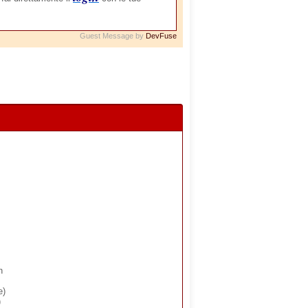
Guest Message by
DevFuse
n
e)
)