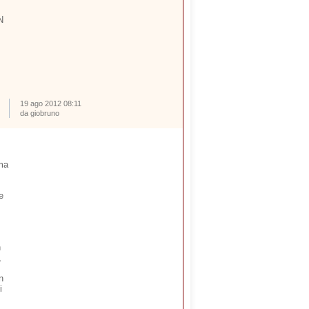
N
19 ago 2012 08:11
da giobruno
ima
e
n
,
n
i