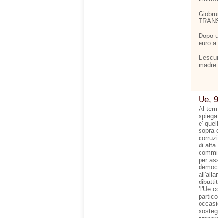
Giobru
TRANSN
Dopo u
euro a 
L’escu
madre 
Ue, 9
Al ter
spiegat
e' quel
sopra d
corruzi
di alta
commis
per ass
democr
all'all
dibatti
''l'Ue 
partico
occasi
sostegn