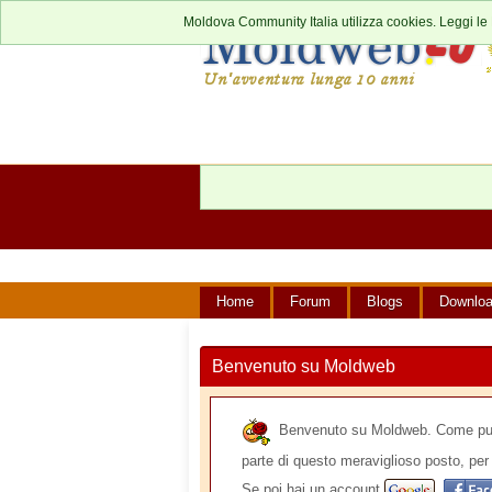
Moldova Community Italia utilizza cookies. Leggi le
Home
Forum
Blogs
Downlo
Benvenuto su Moldweb
Benvenuto su Moldweb. Come puoi v
parte di questo meraviglioso posto, per 
Se poi hai un account
,