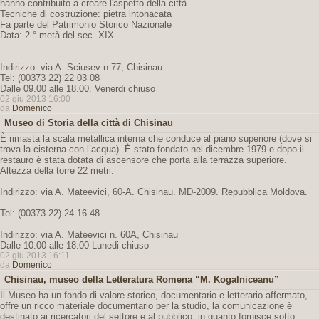
hanno contribuito a creare l'aspetto della città.
Tecniche di costruzione: pietra intonacata
Fa parte del Patrimonio Storico Nazionale
Data: 2 ° metà del sec. XIX
Indirizzo: via A. Sciusev n.77, Chisinau
Tel: (00373 22) 22 03 08
Dalle 09.00 alle 18.00. Venerdi chiuso
02 giu 2013 16:00
da
Domenico
Museo di Storia della città di Chisinau
È rimasta la scala metallica interna che conduce al piano superiore (dove si
trova la cisterna con l’acqua). È stato fondato nel dicembre 1979 e dopo il
restauro è stata dotata di ascensore che porta alla terrazza superiore.
Altezza della torre 22 metri.
Indirizzo: via A. Mateevici, 60-A. Chisinau. MD-2009. Repubblica Moldova.
Tel: (00373-22) 24-16-48
Indirizzo: via A. Mateevici n. 60A, Chisinau
Dalle 10.00 alle 18.00 Lunedi chiuso
02 giu 2013 16:11
da
Domenico
Chisinau, museo della Letteratura Romena “M. Kogalniceanu”
Il Museo ha un fondo di valore storico, documentario e letterario affermato,
offre un ricco materiale documentario per la studio, la comunicazione è
destinato ai ricercatori del settore e al pubblico, in quanto fornisce sotto