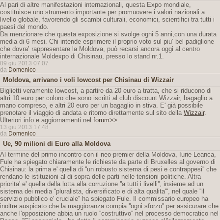
Al pari di altre manifestazioni internazionali, questa Expo mondiale,
costituisce uno strumento importante per promuovere i valori nazionali a
livello globale, favorendo gli scambi culturali, economici, scientifici tra tutti i
paesi del mondo.
Da menzionare che questa exposizione si svolge ogni 5 anni,con una durata
media di 6 mesi. Chi intende esprimere il proprio voto sul piu’ bel padiglione
che dovra’ rappresentare la Moldova, può recarsi ancora oggi al centro
internazionale Moldexpo di Chisinau, presso lo stand nr.1.
09 giu 2013 07:07
da
Domenico
Moldova, arrivano i voli lowcost per Chisinau di Wizzair
Biglietti veramente lowcost, a partire da 20 euro a tratta, che si riducono di
altri 10 euro per coloro che sono iscritti al club discount Wizzair, bagaglio a
mano compreso, e altri 20 euro per un bagaglio in stiva. E' già possibile
prenotare il viaggio di andata e ritorno direttamente sul sito della
Wizzair
.
Ulteriori info e aggiornamenti nel
forum>>
13 giu 2013 17:48
da
Domenico
Ue, 90 milioni di Euro alla Moldova
Al termine del primo incontro con il neo-premier della Moldova, Iurie Leanca,
Fule ha spiegato chiaramente le richieste da parte di Bruxelles al governo di
Chisinau: la prima e' quella di ''un robusto sistema di pesi e contrappesi'' che
rendano le istituzioni al di sopra delle parti nelle tensioni politiche. Altra
priorita' e' quella della lotta alla corruzione ''a tutti i livelli'', insieme ad un
sistema dei media ''pluralista, diversificato e di alta qualita''', nel quale ''il
servizio pubblico e' cruciale'' ha spiegato Fule. Il commissario europeo ha
inoltre auspicato che la maggioranza compia ''ogni sforzo'' per assicurare che
anche l'opposizione abbia un ruolo ''costruttivo'' nel processo democratico nel