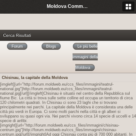
Moldova Community Italia
Cerca Risultati
Forum
Blogs
Le più belle
immagini della
Moldova
Chisinau, la capitale della Moldova
[imgleft][url="http://forum.moldweb.eu/ccs_files/immagini/teatrul-
national.jpg"]http://forum.moldweb.eu/ccs_files/immagini/teatrul-
national.jpg[/url][/imgleft]Chisinau è situato nel centro della Repubblica sul
fiume Bic. La città si trova sulle sette colline ed occupa un territorio di circa
120 chilometri quadrati. In Chisinau ci sono 23 laghi che si trovano
principalmente nei parchi. La capitale della Moldova è considerata una delle
città più verdi in Europa. Ci sono molti parchi nella città e gli alberi si
sviluppano su quasi ogni via. Nei parchi vivono circa 14 specie di uccelli e 14
specie di anfibi.
[imgright][url="http://forum.moldweb.eu/ccs_files/immagini/chisinau-
centrum.jpg"]http://forum.moldweb.eu/ccs_files/immagini/chisinau-
centrum.jpg[/url][/imgright]Ad oggi Chisinau conta più di 700 000 abitanti. In