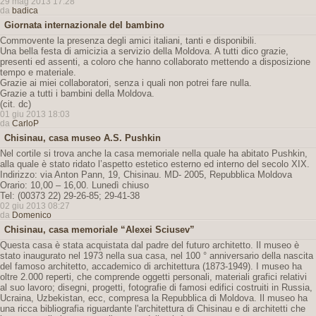
29 mag 2013 17:28
da
badica
Giornata internazionale del bambino
Commovente la presenza degli amici italiani, tanti e disponibili.
Una bella festa di amicizia a servizio della Moldova. A tutti dico grazie,
presenti ed assenti, a coloro che hanno collaborato mettendo a disposizione
tempo e materiale.
Grazie ai miei collaboratori, senza i quali non potrei fare nulla.
Grazie a tutti i bambini della Moldova.
(cit. dc)
01 giu 2013 18:03
da
CarloP
Chisinau, casa museo A.S. Pushkin
Nel cortile si trova anche la casa memoriale nella quale ha abitato Pushkin,
alla quale è stato ridato l’aspetto estetico esterno ed interno del secolo XIX.
Indirizzo: via Anton Pann, 19, Chisinau. MD- 2005, Repubblica Moldova
Orario: 10,00 – 16,00. Lunedì chiuso
Tel: (00373 22) 29-26-85; 29-41-38
02 giu 2013 08:27
da
Domenico
Chisinau, casa memoriale “Alexei Sciusev”
Questa casa è stata acquistata dal padre del futuro architetto. Il museo è
stato inaugurato nel 1973 nella sua casa, nel 100 ° anniversario della nascita
del famoso architetto, accademico di architettura (1873-1949). I museo ha
oltre 2.000 reperti, che comprende oggetti personali, materiali grafici relativi
al suo lavoro; disegni, progetti, fotografie di famosi edifici costruiti in Russia,
Ucraina, Uzbekistan, ecc, compresa la Repubblica di Moldova. Il museo ha
una ricca bibliografia riguardante l'architettura di Chisinau e di architetti che