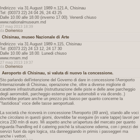
Indirizzo: via 31 August 1989 n.121 A, Chisinau
Tel: (00373 22) 24 04 26, 24 43 25
Dalle 10.00 alle 18.00 (inverno 17.00). Venerdi chiuso
www.nationalmuseum.md
27 mag 2013 18:39
da
Domenico
Chisinau, museo Nazionale di Arte
Indirizzo: via 31 August 1989 n.115, Chisinau
Tel: (00373 22) 24 13 12, 24 17 30
Dalle 10.00 alle 18.00. Lunedi chiuso
www.mnam.md
27 mag 2013 19:37
da
Domenico
Aeroporto di Chisinau, si valuta di nuovo la concessione.
Sto parlando dell'intenzione del Governo di dare in concessione l'Aeroporto
Internazionale di Chisinau, operazione che, oltre a diverse migliorie di
carattere infrastrutturale (ristrutturazione delle piste e delle aree parcheggio
degli aeromobili, parcheggio esterno per le automobili e via dicendo..)
dovrebbe portare anche un prezzo più basso per quanto concerne la
"fastidiosa" voce delle tasse aeroportuali.
La società che riceverà in concessione l'Aeroporto (49 anni), stando alle voci
che circolano in questi giorni, dovrebbe far eseguire (in varie tappe) lavori per
circa 230 mln di euro. Mi aspetto anche un'apertura del mercato per quanto
riguarda l'handling ed il catering poichè la situazione odierna, con i prezzi dei
servizi fuori da ogni logica, sta danneggiando in primis i passeggeri ma
anche i vettori.