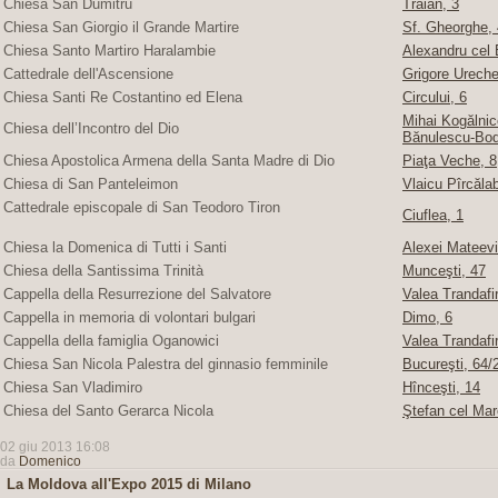
Chiesa San Dumitru
Traian, 3
Chiesa San Giorgio il Grande Martire
Sf. Gheorghe, 4
Chiesa Santo Martiro Haralambie
Alexandru cel 
Cattedrale dell'Ascensione
Grigore Ureche,
Chiesa Santi Re Costantino ed Elena
Circului, 6
Mihai Kogălnice
Chiesa dell’Incontro del Dio
Bănulescu-Bod
Chiesa Apostolica Armena della Santa Madre di Dio
Piaţa Veche, 8
Chiesa di San Panteleimon
Vlaicu Pîrcăla
Cattedrale episcopale di San Teodoro Tiron
Ciuflea, 1
Chiesa la Domenica di Tutti i Santi
Alexei Mateevi
Chiesa della Santissima Trinità
Munceşti, 47
Cappella della Resurrezione del Salvatore
Valea Trandafir
Cappella in memoria di volontari bulgari
Dimo, 6
Cappella della famiglia Oganowici
Valea Trandafir
Chiesa San Nicola Palestra del ginnasio femminile
Bucureşti, 64/2
Chiesa San Vladimiro
Hînceşti, 14
Chiesa del Santo Gerarca Nicola
Ştefan cel Mar
02 giu 2013 16:08
da
Domenico
La Moldova all'Expo 2015 di Milano