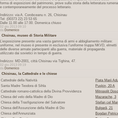
forma di esposizioni del patrimonio, prove sulla storia della letteratura rumena
e contemporaneamente del processo letterario.
Indirizzo: via A. Corobceanu n. 26, Chisinau
Tel: (00373 22) 23 53 65
Dalle 11.00 alle 17.00. Domenica chiuso
02 giu 2013 09:10
da
Domenico
Chsinau, museo di Storia Militare
L’esposizione presente una vasta gamma di armi e abbigliamento militare:
uniforme, nel museo è presente in esclusiva l’uniforme truppa NKVD, elmetti
delle diverse armate partecipanti alla guerra, materiale di propaganda
utilizzato dai sovietici in tempo di guerra.
Indirizzo: MD-2001, città Chisinau via Tighina, 47.
02 giu 2013 09:19
da
Domenico
Chisinau, la Cattedrale e le chiese
Cattedrale della Natività
Piaţa Marii Adu
Santa Madre Teodora di Sihla
Puşkin, 20 A
Cattedrale romano-cattolica della Divina Provvidenza
Mitropolit Doso
Chiesa del velo della Madre di Dio
Mazarache, 3
Chiesa della Trasfigurazione del Salvatore
Ştefan cel Mare
Chiesa dell'Assunzione della Madre di Dio
Bulgară, 21
Chiesa dell'Annunziata
Bogdan Petric