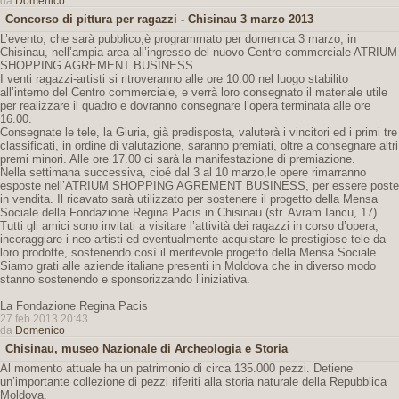
da
Domenico
Concorso di pittura per ragazzi - Chisinau 3 marzo 2013
L’evento, che sarà pubblico,è programmato per domenica 3 marzo, in
Chisinau, nell’ampia area all’ingresso del nuovo Centro commerciale ATRIUM
SHOPPING AGREMENT BUSINESS.
I venti ragazzi-artisti si ritroveranno alle ore 10.00 nel luogo stabilito
all’interno del Centro commerciale, e verrà loro consegnato il materiale utile
per realizzare il quadro e dovranno consegnare l’opera terminata alle ore
16.00.
Consegnate le tele, la Giuria, già predisposta, valuterà i vincitori ed i primi tre
classificati, in ordine di valutazione, saranno premiati, oltre a consegnare altri
premi minori. Alle ore 17.00 ci sarà la manifestazione di premiazione.
Nella settimana successiva, cioé dal 3 al 10 marzo,le opere rimarranno
esposte nell’ATRIUM SHOPPING AGREMENT BUSINESS, per essere poste
in vendita. Il ricavato sarà utilizzato per sostenere il progetto della Mensa
Sociale della Fondazione Regina Pacis in Chisinau (str. Avram Iancu, 17).
Tutti gli amici sono invitati a visitare l’attività dei ragazzi in corso d’opera,
incoraggiare i neo-artisti ed eventualmente acquistare le prestigiose tele da
loro prodotte, sostenendo così il meritevole progetto della Mensa Sociale.
Siamo grati alle aziende italiane presenti in Moldova che in diverso modo
stanno sostenendo e sponsorizzando l’iniziativa.
La Fondazione Regina Pacis
27 feb 2013 20:43
da
Domenico
Chisinau, museo Nazionale di Archeologia e Storia
Al momento attuale ha un patrimonio di circa 135.000 pezzi. Detiene
un’importante collezione di pezzi riferiti alla storia naturale della Repubblica
Moldova.