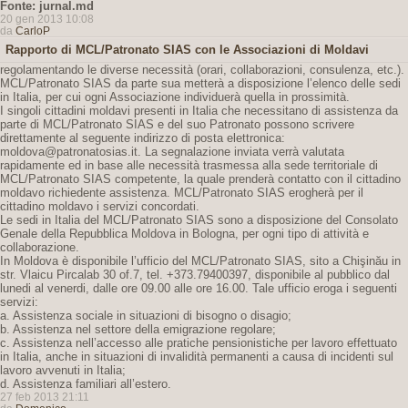
Fonte: jurnal.md
20 gen 2013 10:08
da
CarloP
Rapporto di MCL/Patronato SIAS con le Associazioni di Moldavi
regolamentando le diverse necessità (orari, collaborazioni, consulenza, etc.).
MCL/Patronato SIAS da parte sua metterà a disposizione l’elenco delle sedi
in Italia, per cui ogni Associazione individuerà quella in prossimità.
I singoli cittadini moldavi presenti in Italia che necessitano di assistenza da
parte di MCL/Patronato SIAS e del suo Patronato possono scrivere
direttamente al seguente indirizzo di posta elettronica:
moldova@patronatosias.it. La segnalazione inviata verrà valutata
rapidamente ed in base alle necessità trasmessa alla sede territoriale di
MCL/Patronato SIAS competente, la quale prenderà contatto con il cittadino
moldavo richiedente assistenza. MCL/Patronato SIAS erogherà per il
cittadino moldavo i servizi concordati.
Le sedi in Italia del MCL/Patronato SIAS sono a disposizione del Consolato
Genale della Repubblica Moldova in Bologna, per ogni tipo di attività e
collaborazione.
In Moldova è disponibile l’ufficio del MCL/Patronato SIAS, sito a Chişinău in
str. Vlaicu Pircalab 30 of.7, tel. +373.79400397, disponibile al pubblico dal
lunedi al venerdi, dalle ore 09.00 alle ore 16.00. Tale ufficio eroga i seguenti
servizi:
a. Assistenza sociale in situazioni di bisogno o disagio;
b. Assistenza nel settore della emigrazione regolare;
c. Assistenza nell’accesso alle pratiche pensionistiche per lavoro effettuato
in Italia, anche in situazioni di invalidità permanenti a causa di incidenti sul
lavoro avvenuti in Italia;
d. Assistenza familiari all’estero.
27 feb 2013 21:11