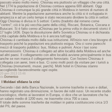
passato erano molto meno. Chisinau era piuttosto un villaggio che una città.
Nel 1774 la popolazione di Chisinau contava appena 600 abitanti. Oggi
Chisinau è comunque la più grande città in Moldova in termini di numero di
abitanti. Mentre la popolazione aumentava anche la città si è sviluppata in
ampiezza e ad un certo tempo è stato necessario dividere la città in settori.
Oggi Chisinau è divisa in 5 settori: Centru (tradotto dal romeno come
"centro"; ciò è la più vecchia parte della città), Riscani, Botanica, Ciocana e
Buiucani. Si è fatto cenno aChisinau per la prima volta in documenti storici il
17 luglio 1436. Dopo la dissoluzione dell'e Sovietica Chisinau si è dichiarata
città capitale della Moldova e lo è ancora tutt'oggi.
Chisinau è cambiata molto dalla sua istituzione. All'inizio non c'era bisogno di
trasporto poiché la popolazioni era piuttosto esigua. Ora ci sono parecchi
mezzi di trasporto pubblico: bus, filobus e pulmini. Ance i taxi sono
numerosissimi. Chisinau è collegato ad altre località della Moldova ed anche
ad altri paesi. Il collegamento con altre località avviene principalmente in bus
anche se non manca il collegamento ferroviario. Con l'estero Chisinau è
collegata con aerei, treni e bus. Ci sono molti posti da visitare per i turisti a
Chisinau (monumenti, musei, parchi). Molti hotel in Chisinau stanno
accogliendo favorevolmente ogni ospite.
20 gen 2013 15:46
da
Domenico
I Moldavi sfidano la crisi
Secondo i dati della Banca Nazionale, le somme trasferite in euro e dollari,
hanno registrato una diminuizione, in favore dei rubli russi. Un recente studio
sociologico, riferito ai lavoratori in Europa, ci dice che un lavoratore che ha
un salario medio di 1200 euro, ne trasmette circa 700 a casa.
Il totale delle somme trasferite dai moldavi in patria costituiscono circa 1/3
del PIL del paese.