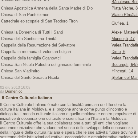
Bănulescu-Bod
Chiesa Apostolica Armena della Santa Madre di Dio
Piaţa Veche, 8
Chiesa di San Panteleimon
Vlaicu Pîrcăla
Cattedrale episcopale di San Teodoro Tiron
Ciuflea, 1
Chiesa la Domenica di Tutti i Santi
Alexei Mateevi
Chiesa della Santissima Trinità
Munceşti, 47
Cappella della Resurrezione del Salvatore
Valea Trandafir
Cappella in memoria di volontari bulgari
Dimo, 6
Cappella della famiglia Oganowici
Valea Trandafir
Chiesa San Nicola Palestra del ginnasio femminile
Bucureşti, 64/2
Chiesa San Vladimiro
Hînceşti, 14
Chiesa del Santo Gerarca Nicola
Ştefan cel Mar
02 giu 2013 16:08
da
Domenico
Il Centro Culturale Italiano
Il Centro Culturale Italiano è nato con la finalità primaria di diffondere la
cultura italiana in Moldova, e si propone anche come punto d’incontro e
dialogo tra il mondo culturale italiano e quello moldavo e centro propulsore di
iniziative di cooperazione culturale e scientifica tra l’Italia e la Moldova.
Il Centro Culturale offre la sua collaborazione a tutti gli enti che vogliano
assumere iniziative che vadano nel senso dello sviluppo della conoscenza
della lingua e della cultura italiana e spera che le sue attivita' future trovino il
sostegno delle istituzioni educative, economiche e amministrative moldave e