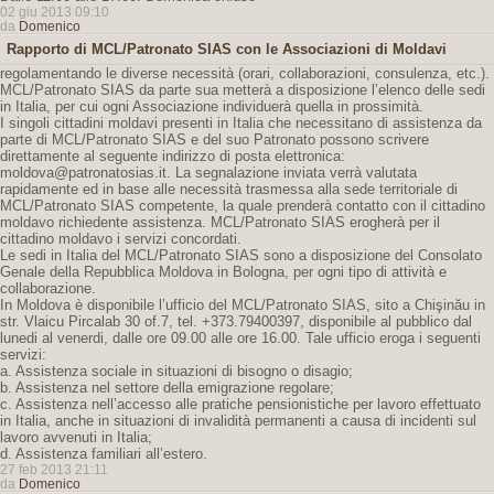
02 giu 2013 09:10
da
Domenico
Rapporto di MCL/Patronato SIAS con le Associazioni di Moldavi
regolamentando le diverse necessità (orari, collaborazioni, consulenza, etc.).
MCL/Patronato SIAS da parte sua metterà a disposizione l’elenco delle sedi
in Italia, per cui ogni Associazione individuerà quella in prossimità.
I singoli cittadini moldavi presenti in Italia che necessitano di assistenza da
parte di MCL/Patronato SIAS e del suo Patronato possono scrivere
direttamente al seguente indirizzo di posta elettronica:
moldova@patronatosias.it. La segnalazione inviata verrà valutata
rapidamente ed in base alle necessità trasmessa alla sede territoriale di
MCL/Patronato SIAS competente, la quale prenderà contatto con il cittadino
moldavo richiedente assistenza. MCL/Patronato SIAS erogherà per il
cittadino moldavo i servizi concordati.
Le sedi in Italia del MCL/Patronato SIAS sono a disposizione del Consolato
Genale della Repubblica Moldova in Bologna, per ogni tipo di attività e
collaborazione.
In Moldova è disponibile l’ufficio del MCL/Patronato SIAS, sito a Chişinău in
str. Vlaicu Pircalab 30 of.7, tel. +373.79400397, disponibile al pubblico dal
lunedi al venerdi, dalle ore 09.00 alle ore 16.00. Tale ufficio eroga i seguenti
servizi:
a. Assistenza sociale in situazioni di bisogno o disagio;
b. Assistenza nel settore della emigrazione regolare;
c. Assistenza nell’accesso alle pratiche pensionistiche per lavoro effettuato
in Italia, anche in situazioni di invalidità permanenti a causa di incidenti sul
lavoro avvenuti in Italia;
d. Assistenza familiari all’estero.
27 feb 2013 21:11
da
Domenico