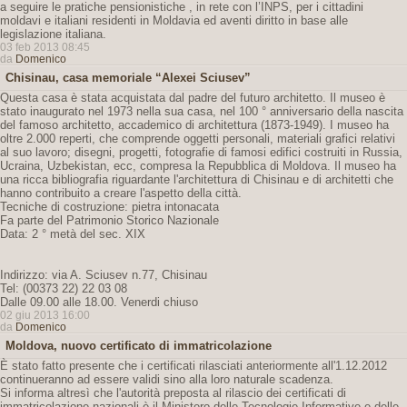
a seguire le pratiche pensionistiche , in rete con l’INPS, per i cittadini
moldavi e italiani residenti in Moldavia ed aventi diritto in base alle
legislazione italiana.
03 feb 2013 08:45
da
Domenico
Chisinau, casa memoriale “Alexei Sciusev”
Questa casa è stata acquistata dal padre del futuro architetto. Il museo è
stato inaugurato nel 1973 nella sua casa, nel 100 ° anniversario della nascita
del famoso architetto, accademico di architettura (1873-1949). I museo ha
oltre 2.000 reperti, che comprende oggetti personali, materiali grafici relativi
al suo lavoro; disegni, progetti, fotografie di famosi edifici costruiti in Russia,
Ucraina, Uzbekistan, ecc, compresa la Repubblica di Moldova. Il museo ha
una ricca bibliografia riguardante l'architettura di Chisinau e di architetti che
hanno contribuito a creare l'aspetto della città.
Tecniche di costruzione: pietra intonacata
Fa parte del Patrimonio Storico Nazionale
Data: 2 ° metà del sec. XIX
Indirizzo: via A. Sciusev n.77, Chisinau
Tel: (00373 22) 22 03 08
Dalle 09.00 alle 18.00. Venerdi chiuso
02 giu 2013 16:00
da
Domenico
Moldova, nuovo certificato di immatricolazione
È stato fatto presente che i certificati rilasciati anteriormente all'1.12.2012
continueranno ad essere validi sino alla loro naturale scadenza.
Si informa altresì che l'autorità preposta al rilascio dei certificati di
immatricolazione nazionali è il Ministero delle Tecnologie Informative e delle