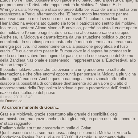
Eurovision è molto popolare e con piacere ho partecipato a questa campagna
per promuovere l'artista che rappresenterà la Moldova". Marius Eide
Wrengbro dalla Norvegia è stato sorpreso dalla bellezza della manifestazione
organizzata a Parigi affermando che "E 'stato molto interessante per me
osservare come i moldavi sono molto motivati." Il colombiano Hamilton
Hernández ha evidenziato quanto sia forte il patriottismo sentito dai moldavi.
Inoltre egli sosterrà Aliona Moon a Eurovision, perché ha visto il cuore aperto
dei moldavi e l'enorme significato che danno al concorso canoro europeo.
Anche se, la Moldova è caratterizzata da una situazione politica piuttosto
complicata, la sua diaspora dimostra che è molto determinata a creare una
sinergia positiva, indipendentemente dalla posizione geografica e il fuso
orario. C'è qualche altro paese in Europa dove la diaspora ha promosso in
modo così innovativo l'immagine del paese, con la celebrazione del Giorno
della Bandiera Nazionale e sostenendo il rappresentante all'Eurofestival, allo
stesso tempo?
Il popolo moldavo crede che Eurovision sia un grande evento culturale
internazionale che offre enormi opportunità per portare la Moldavia più vicina
alla integrità europea. Anche questa campagna internazionale offre alla
diaspora la possibilità di contribuire direttamente ad un valore più alto di
rappresentante della Repubblica Moldova e per la promozione dell'identità
nazionale e culturale del paese.
01 mag 2013 13:49
da
Domenico
Al carcere minorile di Goian...
Grazie a Moldweb, grazie soprattutto alla grande disponibilita' degli
amministratori, ma grazie anche a tutti gli utenti, un primo risultato concreto
e' stato raggiunto.
Parliamo della struttura carceraria minorile di Goian.
Qui il resoconto della somma messa a disposizione da Moldweb, verso la
Fondazione Regina Pacis, di euro 750,00. Il cambio, al momento della