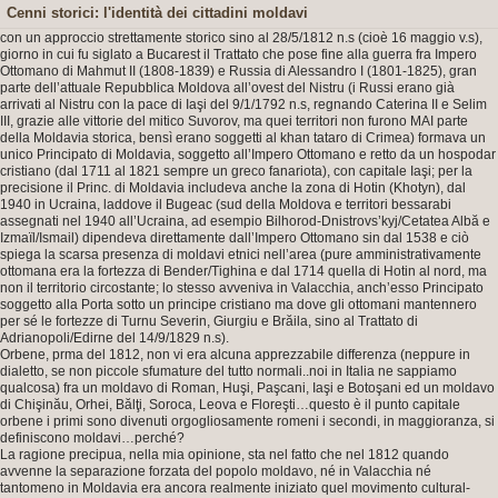
Cenni storici: l'identità dei cittadini moldavi
con un approccio strettamente storico sino al 28/5/1812 n.s (cioè 16 maggio v.s),
giorno in cui fu siglato a Bucarest il Trattato che pose fine alla guerra fra Impero
Ottomano di Mahmut II (1808-1839) e Russia di Alessandro I (1801-1825), gran
parte dell’attuale Repubblica Moldova all’ovest del Nistru (i Russi erano già
arrivati al Nistru con la pace di Iaşi del 9/1/1792 n.s, regnando Caterina II e Selim
III, grazie alle vittorie del mitico Suvorov, ma quei territori non furono MAI parte
della Moldavia storica, bensì erano soggetti al khan tataro di Crimea) formava un
unico Principato di Moldavia, soggetto all’Impero Ottomano e retto da un hospodar
cristiano (dal 1711 al 1821 sempre un greco fanariota), con capitale Iaşi; per la
precisione il Princ. di Moldavia includeva anche la zona di Hotin (Khotyn), dal
1940 in Ucraina, laddove il Bugeac (sud della Moldova e territori bessarabi
assegnati nel 1940 all’Ucraina, ad esempio Bilhorod-Dnistrovs’kyj/Cetatea Albă e
Izmaïl/Ismail) dipendeva direttamente dall’Impero Ottomano sin dal 1538 e ciò
spiega la scarsa presenza di moldavi etnici nell’area (pure amministrativamente
ottomana era la fortezza di Bender/Tighina e dal 1714 quella di Hotin al nord, ma
non il territorio circostante; lo stesso avveniva in Valacchia, anch’esso Principato
soggetto alla Porta sotto un principe cristiano ma dove gli ottomani mantennero
per sé le fortezze di Turnu Severin, Giurgiu e Brăila, sino al Trattato di
Adrianopoli/Edirne del 14/9/1829 n.s).
Orbene, prma del 1812, non vi era alcuna apprezzabile differenza (neppure in
dialetto, se non piccole sfumature del tutto normali..noi in Italia ne sappiamo
qualcosa) fra un moldavo di Roman, Huşi, Paşcani, Iaşi e Botoşani ed un moldavo
di Chişinău, Orhei, Bălţi, Soroca, Leova e Floreşti…questo è il punto capitale
orbene i primi sono divenuti orgogliosamente romeni i secondi, in maggioranza, si
definiscono moldavi…perché?
La ragione precipua, nella mia opinione, sta nel fatto che nel 1812 quando
avvenne la separazione forzata del popolo moldavo, né in Valacchia né
tantomeno in Moldavia era ancora realmente iniziato quel movimento cultural-