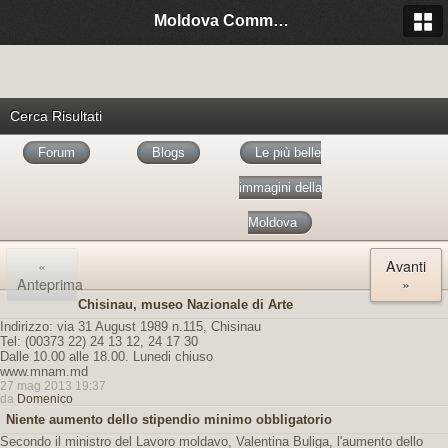
Moldova Community Italia
Cerca Risultati
Forum
Blogs
Le più belle
immagini della
Moldova
«
Avanti
Anteprima
»
Chisinau, museo Nazionale di Arte
Indirizzo: via 31 August 1989 n.115, Chisinau
Tel: (00373 22) 24 13 12, 24 17 30
Dalle 10.00 alle 18.00. Lunedi chiuso
www.mnam.md
27 mag 2013 19:37
da
Domenico
Niente aumento dello stipendio minimo obbligatorio
Secondo il ministro del Lavoro moldavo, Valentina Buliga, l'aumento dello