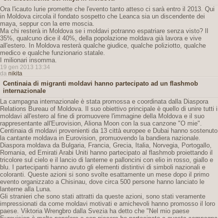
Ora l'icauto Iurie promette che l'evento tanto atteso ci sarà entro il 2013. Qui
in Moldova circola il fondato sospetto che Leanca sia un discendente dei
maya, seppur con la erre moscia.
Ma chi resterà in Moldova se i moldavi potranno espatriare senza visto? Il
35%, qualcuno dice il 40%, della popolazione moldava già lavora e vive
all'estero. In Moldova resterà qualche giudice, qualche poliziotto, qualche
medico e qualche funzionario statale.
I milionari insomma.
19 gen 2013 13:34
da
nikita
Centinaia di migranti moldavi hanno partecipato ad un flashmob
internazionale
La campagna internazionale è stata promossa e coordinata dalla Diaspora
Relations Bureau of Moldova. Il suo obiettivo principale è quello di unire tutti i
moldavi all'estero al fine di promuovere l'immagine della Moldova e il suo
rappresentante all'Eurovision, Aliona Moon con la sua canzone "O mie".
Centinaia di moldavi provenienti da 13 città europee e Dubai hanno sostenuto
la cantante moldava in Eurovision, promuovendo la bandiera nazionale.
Diaspora moldava da Bulgaria, Francia, Grecia, Italia, Norvegia, Portogallo,
Romania, ed Emirati Arabi Uniti hanno partecipato al flashmob proiettando il
tricolore sul cielo e il lancio di lanterne e palloncini con elio in rosso, giallo e
blu. I partecipanti hanno avuto gli elementi distintivi di simboli nazionali e
coloranti. Queste azioni si sono svolte esattamente un mese dopo il primo
evento organizzato a Chisinau, dove circa 500 persone hanno lanciato le
lanterne alla Luna.
Gli stranieri che sono stati attratti da queste azioni, sono stati veramente
impressionati da come moldavi motivati ​​e amichevoli hanno promosso il loro
paese. Viktoria Wrengbro dalla Svezia ha detto che "Nel mio paese