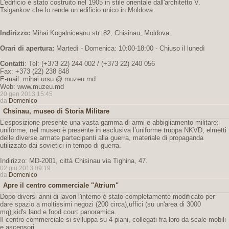
L'edificio è stato costruito nel 1905 in stile orientale dall'architetto V.
Tsigankov che lo rende un edificio unico in Moldova.
Indirizzo:
Mihai Kogalniceanu str. 82, Chisinau, Moldova.
Orari di apertura:
Martedì - Domenica: 10:00-18:00 - Chiuso il lunedì
Contatti
: Tel: (+373 22) 244 002 / (+373 22) 240 056
Fax: +373 (22) 238 848
E-mail: mihai.ursu @ muzeu.md
Web: www.muzeu.md
20 gen 2013 15:45
da
Domenico
Chsinau, museo di Storia Militare
L’esposizione presente una vasta gamma di armi e abbigliamento militare:
uniforme, nel museo è presente in esclusiva l’uniforme truppa NKVD, elmetti
delle diverse armate partecipanti alla guerra, materiale di propaganda
utilizzato dai sovietici in tempo di guerra.
Indirizzo: MD-2001, città Chisinau via Tighina, 47.
02 giu 2013 09:19
da
Domenico
Apre il centro commerciale "Atrium"
Dopo diversi anni di lavori l'interno è stato completamente modificato per
dare spazio a moltissimi negozi (200 circa),uffici (su un'area di 3000
mq),kid's land e food court panoramica.
Il centro commerciale si sviluppa su 4 piani, collegati fra loro da scale mobili
e ascensori.