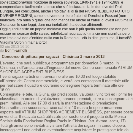
sovietizzazione/russificazione di epoca sovietica, 1940-1941 e 1944-1989, e
comprendiamo facilmente l’abisso che si è instaurato fra le due rive del Prut
Dunque, per concludere, anche i moldavi al di là del Prut AVREBBERO POTUTO
DIVENIRE ROMENI, come lo divennero i loro fratelli di Dorohoi e Focşani (non
mancava loro nulla o quasi che non mancasse anche ai fratelli di ovest Prut) ma la
Storia con le sue leggi, dure ma ineluttabili, ha deciso altrimenti.
Oggi quindi esiste un popolo moldavo che non è più quello romeno (se non per
esigue minoranze dello stesso, intellettuali soprattutto), ma ciò non significa però
che i moldavi non c’entrino nulla con la Romania…ciò lo dice, presumo, il tovarišč
Vladimir Voronin ma ha torto!
02 giu 2013 16:10
da
Böhm-Ermolli
Concorso di pittura per ragazzi - Chisinau 3 marzo 2013
L’evento, che sarà pubblico,è programmato per domenica 3 marzo, in
Chisinau, nell’ampia area all’ingresso del nuovo Centro commerciale ATRIUM
SHOPPING AGREMENT BUSINESS.
I venti ragazzi-artisti si ritroveranno alle ore 10.00 nel luogo stabilito
all’interno del Centro commerciale, e verrà loro consegnato il materiale utile
per realizzare il quadro e dovranno consegnare l’opera terminata alle ore
16.00.
Consegnate le tele, la Giuria, già predisposta, valuterà i vincitori ed i primi tre
classificati, in ordine di valutazione, saranno premiati, oltre a consegnare altri
premi minori. Alle ore 17.00 ci sarà la manifestazione di premiazione.
Nella settimana successiva, cioé dal 3 al 10 marzo,le opere rimarranno
esposte nell’ATRIUM SHOPPING AGREMENT BUSINESS, per essere poste
in vendita. Il ricavato sarà utilizzato per sostenere il progetto della Mensa
Sociale della Fondazione Regina Pacis in Chisinau (str. Avram Iancu, 17).
Tutti gli amici sono invitati a visitare l’attività dei ragazzi in corso d’opera,
incoraggiare i neo-artisti ed eventualmente acquistare le prestigiose tele da