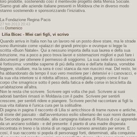
loro prodotte, sostenendo così il meritevole progetto della Mensa Sociale.
Siamo grati alle aziende italiane presenti in Moldova che in diverso modo
stanno sostenendo e sponsorizzando l’iniziativa.
La Fondazione Regina Pacis
27 feb 2013 20:43
da
Domenico
Lilia Bicec - Miei cari figli, vi scrivo
Quando arriva in Italia non ha un lavoro né un posto dove stare, ma le strade
sono illuminate come «palazzi dei grandi principi» e ovunque si legge la
scritta «Buon Natale». Qui a nessuno importa della sua laurea e della sua
istruzione, ma a poco a poco trova lavori e sistemazioni migliori e può fare i
documenti per ottenere il permesso di soggiorno. La sua sete di conoscenza
è fortissima: vorrebbe saperne di piú della storia e dell'arte italiana, vorrebbe
leggere, studiare, ma la sera è cosí stanca da non riuscirci mai. Del resto, lei
ha abbandonato da tempo il suo vero mestiere per i detersivi e i canovacci, e
la sua vita interiore si è ridotta all'osso, assottigliata, proprio come il suo
corpo che smagrisce sotto il peso della fatica e delle corse in bicicletta da
un'abitazione all'altra.
Non le resta che scrivere. Scrivere ogni volta che può. Scrivere ai suoi
adorati bambini rimasti in Moldavia con il padre. Scrivere per sentirli
crescere, per sentirli ridere e piangere. Scrivere perché raccontare ai figli la
sua vita italiana è l'unica cura per la solitudine.
Di pagina in pagina il racconto di Lilia si arricchisce di trame nuove e antiche,
di storie del passato - dall'avventuroso esilio siberiano dei suoi nonni durante
la Seconda guerra mondiale, alla campagna italiana di Russia di cui apprende
da un anziano soldato - e del presente: il pianto di una madre disperata
incontrata in treno o la storia di un ragazzo rumeno arrestato per errore. E
cosí, il suo racconto si popola di personaggi forti, determinati, alla conquista