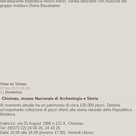
nell'adiacente Biblioteca Renzo Renzi, serata danzante con musiche del
gruppo moldavo Doina Basababiei.
View on Vimeo
.
02 feb 2013 08:38
da
Domenico
Chisinau, museo Nazionale di Archeologia e Storia
Al momento attuale ha un patrimonio di circa 135.000 pezzi. Detiene
un’importante collezione di pezzi riferiti alla storia naturale della Repubblica
Moldova.
Indirizzo: via 31 August 1989 n.121 A, Chisinau
Tel: (00373 22) 24 04 26, 24 43 25
Dalle 10.00 alle 18.00 (inverno 17.00). Venerdi chiuso