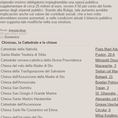
stipendio minimo obbligatorio impiegherebbe una spesa pubblica
supplementare di circa 25 milioni di euro, ovvero il 50 per cento del fondo
annuo degli stipendi pubblici. Stando alla Buliga, tale aumento avrebbe
implicazioni anche sul valore dei contributi sociali, che a loro volta
dovrebbero essere aumentati, e nelle condizioni attuali il bilancio pubblico
non supporta tale modifiche nella sua struttura.
Fonte:
Agenzia Nova
20 gen 2013 10:07
da
Domenico
Chisinau, la Cattedrale e le chiese
Cattedrale della Natività
Piaţa Marii Adu
Santa Madre Teodora di Sihla
Puşkin, 20 A
Cattedrale romano-cattolica della Divina Provvidenza
Mitropolit Doso
Chiesa del velo della Madre di Dio
Mazarache, 3
Chiesa della Trasfigurazione del Salvatore
Ştefan cel Mare
Chiesa dell'Assunzione della Madre di Dio
Bulgară, 21
Chiesa dell'Annunziata
Bogdan Petric
Chiesa San Dumitru
Traian, 3
Chiesa San Giorgio il Grande Martire
Sf. Gheorghe, 4
Chiesa Santo Martiro Haralambie
Alexandru cel 
Cattedrale dell'Ascensione
Grigore Ureche,
Chiesa Santi Re Costantino ed Elena
Circului, 6
Mihai Kogălnice
Chiesa dell’Incontro del Dio