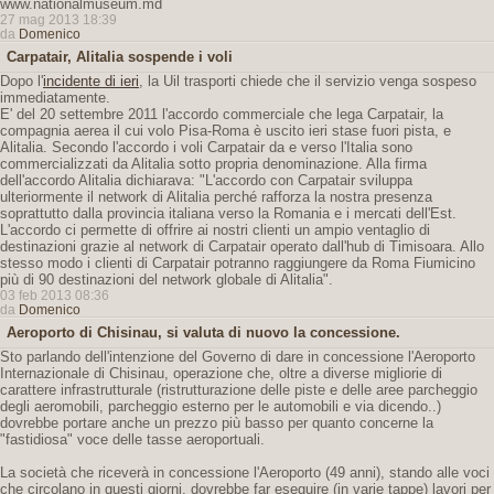
www.nationalmuseum.md
27 mag 2013 18:39
da
Domenico
Carpatair, Alitalia sospende i voli
Dopo l'
incidente di ieri
, la Uil trasporti chiede che il servizio venga sospeso
immediatamente.
E' del 20 settembre 2011 l'accordo commerciale che lega Carpatair, la
compagnia aerea il cui volo Pisa-Roma è uscito ieri stase fuori pista, e
Alitalia. Secondo l'accordo i voli Carpatair da e verso l'Italia sono
commercializzati da Alitalia sotto propria denominazione. Alla firma
dell'accordo Alitalia dichiarava: "L'accordo con Carpatair sviluppa
ulteriormente il network di Alitalia perché rafforza la nostra presenza
soprattutto dalla provincia italiana verso la Romania e i mercati dell'Est.
L'accordo ci permette di offrire ai nostri clienti un ampio ventaglio di
destinazioni grazie al network di Carpatair operato dall'hub di Timisoara. Allo
stesso modo i clienti di Carpatair potranno raggiungere da Roma Fiumicino
più di 90 destinazioni del network globale di Alitalia".
03 feb 2013 08:36
da
Domenico
Aeroporto di Chisinau, si valuta di nuovo la concessione.
Sto parlando dell'intenzione del Governo di dare in concessione l'Aeroporto
Internazionale di Chisinau, operazione che, oltre a diverse migliorie di
carattere infrastrutturale (ristrutturazione delle piste e delle aree parcheggio
degli aeromobili, parcheggio esterno per le automobili e via dicendo..)
dovrebbe portare anche un prezzo più basso per quanto concerne la
"fastidiosa" voce delle tasse aeroportuali.
La società che riceverà in concessione l'Aeroporto (49 anni), stando alle voci
che circolano in questi giorni, dovrebbe far eseguire (in varie tappe) lavori per