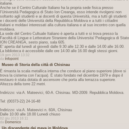
italiane.
Anche se il Centro Culturale Italiano ha la propria sede fisica presso
l’Università Pedagogica di Stato Ion Creanga, esso intende rivolgersi non
soltanto agli studenti e ai docenti di questa Università, ma a tutti gli studenti
e i docenti delle Università della Repubblica Moldova e a tutti i cittadini
italiani e moldavi interessati alla cultura italiana e al suo incontro con quella
moldava.
La sede del Centro Cultuale Italiano è aperta a tutti e si trova presso la
Facoltà di Lingue e Letterature Straniere della Universita' Pedagogica di Stato
ION CREANGA, sesto piano, sala 605.
E' aperta dal lunedì al giovedì dalle 9.30 alle 12.30 e dalle 14.00 alle 16.00.
La biblioteca è accessibile dalle ore 14.00 alle 16.00 degli stessi giorni.
19 gen 2013 13:32
da
Infopoint
Museo di Storia della città di Chisinau
È rimasta la scala metallica interna che conduce al piano superiore (dove si
trova la cisterna con l’acqua). È stato fondato nel dicembre 1979 e dopo il
restauro è stata dotata di ascensore che porta alla terrazza superiore.
Altezza della torre 22 metri.
Indirizzo: via A. Mateevici, 60-A. Chisinau. MD-2009. Repubblica Moldova.
Tel: (00373-22) 24-16-48
Indirizzo: via A. Mateevici n. 60A, Chisinau
Dalle 10.00 alle 18.00 Lunedi chiuso
02 giu 2013 16:11
da
Domenico
Un discendente dei maya in Moldova