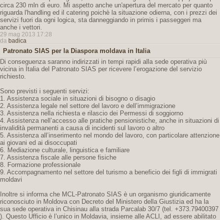
circa 230 mln di euro. Mi aspetto anche un'apertura del mercato per quanto
riguarda l'handling ed il catering poichè la situazione odierna, con i prezzi dei
servizi fuori da ogni logica, sta danneggiando in primis i passeggeri ma
anche i vettori.
29 mag 2013 17:28
da
badica
Patronato SIAS per la Diaspora moldava in Italia
Di conseguenza saranno indirizzati in tempi rapidi alla sede operativa più
vicina in Italia del Patronato SIAS per ricevere l’erogazione del servizio
richiesto.
Sono previsti i seguenti servizi:
1. Assistenza sociale in situazioni di bisogno o disagio
2. Assistenza legale nel settore del lavoro e dell’immigrazione
3. Assistenza nella richiesta e rilascio dei Permessi di soggiorno
4. Assistenza nell’accesso alle pratiche pensionistiche, anche in situazioni di
invalidità permanenti a causa di incidenti sul lavoro o altro
5. Assistenza all’inserimento nel mondo del lavoro, con particolare attenzione
ai giovani ed ai disoccupati
6. Mediazione culturale, linguistica e familiare
7. Assistenza fiscale alle persone fisiche
8. Formazione professionale
9. Accompagnamento nel settore del turismo a beneficio dei figli di immigrati
moldavi
Inoltre si informa che MCL-Patronato SIAS è un organismo giuridicamente
riconosciuto in Moldova con Decreto del Ministero della Giustizia ed ha la
sua sede operativa in Chisinau alla strada Parcalab 30/7 (tel. +373.79400397
). Questo Ufficio è l’unico in Moldavia, insieme alle ACLI, ad essere abilitato