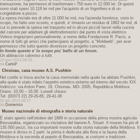
transazione, ha permesso di trasformare i 750 euro in 12.000 lei. Di questi
sono stati spesi 10.118 lei md per l'acquisto di un frigorifero e di un
congelatore a pozzo.
La spesa iniziale era di oltre 11.000 lei md, ma l'azienda fornitrice, visto lo
scopo, ha fatto uno sconto, e quindi, e' rimasto un residuo di 1882 lei md, di
cui si prevede la spesa nel trasporto ed in alcuni piccoli lavori nella cucina
del carcere per adattare gli elettrodomestici dal punto di vista elettrico.
Volevo ringraziarvi personalmente, a nome della Fondazione R. Pacis, a
nome di tutti gli amici che partecipano al progetto, a "Moldweb", per aver
permesso che tutto questo divenisse un progetto concreto.
In fondo questo e' lo scopo piu' bello di un forum.
Un abbraccio caloroso a tutti.
20 gen 2013 08:33
da
CarloP
Chisinau, casa museo A.S. Pushkin
Nel cortile si trova anche la casa memoriale nella quale ha abitato Pushkin,
alla quale è stato ridato l’aspetto estetico esterno ed interno del secolo XIX.
Indirizzo: via Anton Pann, 19, Chisinau. MD- 2005, Repubblica Moldova
Orario: 10,00 – 16,00. Lunedì chiuso
Tel: (00373 22) 29-26-85; 29-41-38
02 giu 2013 08:27
da
Domenico
Museo nazionale di etnografia e storia naturale
È stato aperto nell'ottobre del 1889 in occasione della prima mostra agricola
Bessarabia, organizzato su iniziativa del barone A. Stuart. Il museo ha più di
135.000 pezzi, tra cui importanti mostre sulla storia naturale della Moldova. Il
museo è diviso in 2 parti: la prima è dedicata alla flora e la fauna della
Moldova e la seconda al popolo di Bessarabia, ai costumi e tradizioni.