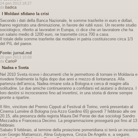
24 gen 2013 18:27
da
badica
I Moldavi sfidano la crisi
Secondo i dati della Banca Nazionale, le somme trasferite in euro e dollari,
hanno registrato una diminuizione, in favore dei rubli russi. Un recente studio
sociologico, riferito ai lavoratori in Europa, ci dice che un lavoratore che ha
un salario medio di 1200 euro, ne trasmette circa 700 a casa.
Il totale delle somme trasferite dai moldavi in patria costituiscono circa 1/3
del PIL del paese.
Fonte: jurnal.md
20 gen 2013 10:08
da
CarloP
Nadea e Sveta
Nel 2010 Sveta riceve i documenti che le permettono di tornare in Moldavia e
rivedere finalmente la figlia dopo due anni e mezzo di lontananza. Alla
partenza dell’amica, Nadea rimane sola a Bologna e cerca di reagire alla
solitudine. Le due amiche continueranno a confidarsi ed aiutarsi a distanza. I
loro destini si incroceranno fino ad invertirsi, in una storia di donne sempre
pronte a ripartire.
Il film, vincitore del Premio Cipputi al Festival di Torino, verrà presentato al
Cinema Lumière di Bologna (via Azzo Gardino 65) giovedì 7 febbraio alle ore
20.15, alla presenza della regista Maura Del Peroe dei due sociologi Sandro
Mezzadra e Francesca Decimo. La programmazione proseguirà poi fino al 13
febbraio.
Sabato 9 febbraio, al termine della proiezione pomeridiana si terrà un incontro
con Giorgio Mattarrozzi, Alina Gulyayeva, Cinzia De Angelis e, a seguire,