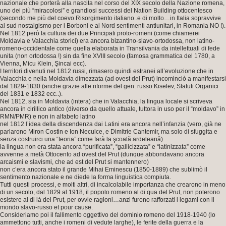
nazionale che porterà alla nascita nel corso del XIX secolo della Nazione romena,
uno dei più “miracolosi” e grandiosi successi del Nation Building ottocentesco
(secondo me più del coevo Risorgimento italiano..e di molto…in Italia sopravvive
al sud nostalgismo per i Borboni e al Nord sentimenti antiunitari, in Romania NO !).
Nel 1812 però la cultura dei due Principati proto-romeni (come chiamerei
Moldavia e Valacchia storici) era ancora bizantino-slavo-ortodossa, non latino-
romeno-occidentale come quella elaborata in Transilvania da intellettuali di fede
unita (non ortodossa !) sin da fine XVIII secolo (famosa grammatica del 1780, a
Vienna, Micu Klein, Şincai ecc).
I territori divenuti nel 1812 russi, rimasero quindi estranei all’evoluzione che in
Valacchia e nella Moldavia dimezzata (ad ovest del Prut) incominciò a manifestarsi
dal 1829-1830 (anche grazie alle riforme del gen. russo Kiselev, Statuti Organici
del 1831 e 1832 ecc..).
Nel 1812, sia in Moldavia (intera) che in Valacchia, la lingua locale si scriveva
ancora in cirillico antico (diverso da quello attuale, tuttora in uso per il “moldavo” in
RMN/PMR) e non in alfabeto latino
nel 1812 l’idea della discendenza dai Latini era ancora nell’infanzia (vero, già ne
parlarono Miron Costin e Ion Neculce, e Dimitrie Cantemir, ma solo di sfuggita e
senza costruirci una “teoria” come farà la şcoală ardeleană)
la lingua non era stata ancora “purificata”, “gallicizzata” e “latinizzata” come
avvenne a metà Ottocento ad ovest del Prut (dunque abbondavano ancora
arcaismi e slavismi, che ad est del Prut si mantennero)
non c’era ancora stato il grande Mihai Eminescu (1850-1889) che sublimò il
sentimento nazionale e ne diede la forma linguistica compiuta.
Tutti questi processi, e molti altri, di incalcolabile importanza che crearono in meno
di un secolo, dal 1829 al 1918, il popolo romeno al di qua del Prut, non poterono
esistere al di là del Prut, per ovvie ragioni…anzi furono rafforzati i legami con il
mondo slavo-russo et pour cause.
Consideriamo poi il fallimento oggettivo del dominio romeno del 1918-1940 (lo
ammettono tutti, anche i romeni di vedute larghe), le ferite della guerra e la