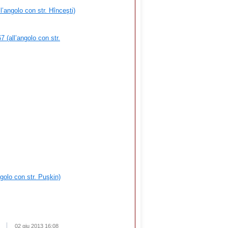
l’angolo con str. Hînceşti)
 (all’angolo con str.
ngolo con str. Puşkin)
02 giu 2013 16:08