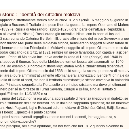
 storici: l'identità dei cittadini moldavi
approccio strettamente storico sino al 28/5/1812 n.s (cioè 16 maggio v.s), giorno in
siglato a Bucarest il Trattato che pose fine alla guerra fra Impero Ottomano di Mahm
8-1839) e Russia di Alessandro I (1801-1825), gran parte dell’attuale Repubblica
 all’ovest del Nistru (i Russi erano già arrivati al Nistru con la pace di Iaşi del
2 n.s, regnando Caterina II e Selim III, grazie alle vittorie del mitico Suvorov, ma qu
ri non furono MAI parte della Moldavia storica, bensì erano soggetti al khan tataro di
 formava un unico Principato di Moldavia, soggetto all’Impero Ottomano e retto da
odar cristiano (dal 1711 al 1821 sempre un greco fanariota), con capitale Iaşi; per 
one il Princ. di Moldavia includeva anche la zona di Hotin (Khotyn), dal 1940 in
, laddove il Bugeac (sud della Moldova e territori bessarabi assegnati nel 1940
aina, ad esempio Bilhorod-Dnistrovs’kyj/Cetatea Albă e Izmaïl/Ismail) dipendeva
mente dall’Impero Ottomano sin dal 1538 e ciò spiega la scarsa presenza di moldav
nell’area (pure amministrativamente ottomana era la fortezza di Bender/Tighina e da
ella di Hotin al nord, ma non il territorio circostante; lo stesso avveniva in Valacchi
so Principato soggetto alla Porta sotto un principe cristiano ma dove gli ottomani
ero per sé le fortezze di Turnu Severin, Giurgiu e Brăila, sino al Trattato di
poli/Edirne del 14/9/1829 n.s).
 prma del 1812, non vi era alcuna apprezzabile differenza (neppure in dialetto, se
cole sfumature del tutto normali..noi in Italia ne sappiamo qualcosa) fra un moldav
n, Huşi, Paşcani, Iaşi e Botoşani ed un moldavo di Chişinău, Orhei, Bălţi, Soroca,
 Floreşti…questo è il punto capitale
i primi sono divenuti orgogliosamente romeni i secondi, in maggioranza, si
scono moldavi…perché?
one precipua, nella mia opinione, sta nel fatto che nel 1812 quando avvenne la