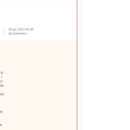
09 giu 2013 06:38
da Domenico
i
ca
 i
io
 da
ini
ie
ia