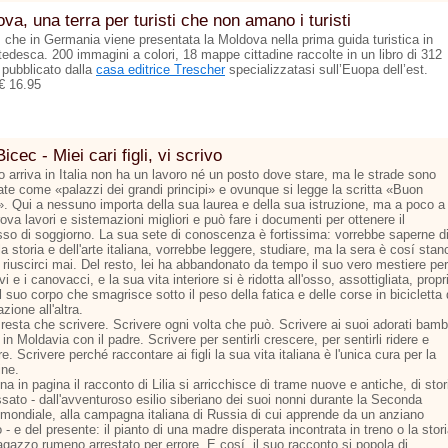
va, una terra per turisti che non amano i turisti
ì che in Germania viene presentata la Moldova nella prima guida turistica in
tedesca. 200 immagini a colori, 18 mappe cittadine raccolte in un libro di 312
 pubblicato dalla
casa editrice Trescher
specializzatasi sull’Euopa dell’est.
€ 16.95
Bicec - Miei cari figli, vi scrivo
 arriva in Italia non ha un lavoro né un posto dove stare, ma le strade sono
nate come «palazzi dei grandi principi» e ovunque si legge la scritta «Buon
». Qui a nessuno importa della sua laurea e della sua istruzione, ma a poco a
ova lavori e sistemazioni migliori e può fare i documenti per ottenere il
so di soggiorno. La sua sete di conoscenza è fortissima: vorrebbe saperne d
la storia e dell'arte italiana, vorrebbe leggere, studiare, ma la sera è cosí stan
riuscirci mai. Del resto, lei ha abbandonato da tempo il suo vero mestiere per
vi e i canovacci, e la sua vita interiore si è ridotta all'osso, assottigliata, propr
 suo corpo che smagrisce sotto il peso della fatica e delle corse in bicicletta
azione all'altra.
resta che scrivere. Scrivere ogni volta che può. Scrivere ai suoi adorati bamb
 in Moldavia con il padre. Scrivere per sentirli crescere, per sentirli ridere e
e. Scrivere perché raccontare ai figli la sua vita italiana è l'unica cura per la
ine.
na in pagina il racconto di Lilia si arricchisce di trame nuove e antiche, di stor
sato - dall'avventuroso esilio siberiano dei suoi nonni durante la Seconda
 mondiale, alla campagna italiana di Russia di cui apprende da un anziano
 - e del presente: il pianto di una madre disperata incontrata in treno o la stor
agazzo rumeno arrestato per errore. E cosí, il suo racconto si popola di