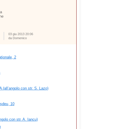
ta
che
03 giu 2013 20:06
da Domenico
ţionale, 2
5
 (all’angolo con str. S. Lazo)
şdeu, 10
ngolo con str. A. Iancu)
0