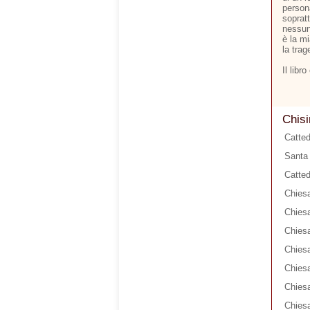
person
soprat
nessun
è la m
la trag
Il libr
Chisi
Catted
Santa 
Catted
Chiesa
Chiesa
Chiesa
Chiesa
Chies
Chiesa
Chiesa