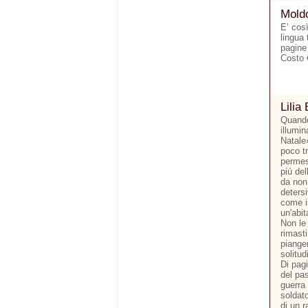
Moldo
E’ cos
lingua 
pagine
Costo 
Lilia 
Quando
illumi
Natale
poco tr
permes
piú del
da non 
detersi
come il
un'abit
Non le 
rimasti
pianger
solitud
Di pagi
del pas
guerra
soldato
di un r