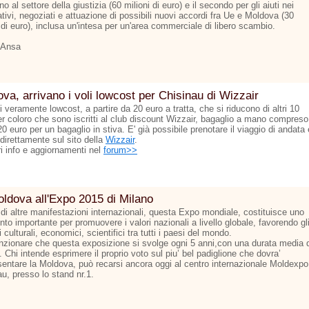
o al settore della giustizia (60 milioni di euro) e il secondo per gli aiuti nei
tivi, negoziati e attuazione di possibili nuovi accordi fra Ue e Moldova (30
 di euro), inclusa un'intesa per un'area commerciale di libero scambio.
 Ansa
va, arrivano i voli lowcost per Chisinau di Wizzair
ti veramente lowcost, a partire da 20 euro a tratta, che si riducono di altri 10
er coloro che sono iscritti al club discount Wizzair, bagaglio a mano compreso
 20 euro per un bagaglio in stiva. E' già possibile prenotare il viaggio di andata 
 direttamente sul sito della
Wizzair
.
ri info e aggiornamenti nel
forum>>
ldova all'Expo 2015 di Milano
 di altre manifestazioni internazionali, questa Expo mondiale, costituisce uno
to importante per promuovere i valori nazionali a livello globale, favorendo gl
culturali, economici, scientifici tra tutti i paesi del mondo.
zionare che questa exposizione si svolge ogni 5 anni,con una durata media d
 Chi intende esprimere il proprio voto sul piu’ bel padiglione che dovra’
sentare la Moldova, può recarsi ancora oggi al centro internazionale Moldexpo
u, presso lo stand nr.1.