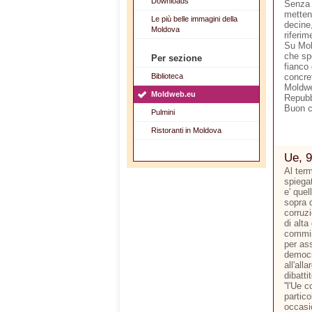
Downloads
Senza 
metten
Le più belle immagini della
decine,
Moldova
riferim
Su Mol
che sp
Per sezione
fianco 
Biblioteca
concre
Moldwe
Moldweb.eu
Repubb
Buon 
Pulmini
Ristoranti in Moldova
Ue, 9
Al ter
spiegat
e' quel
sopra d
corruzi
di alta
commis
per ass
democr
all'all
dibatti
''l'Ue 
partico
occasi