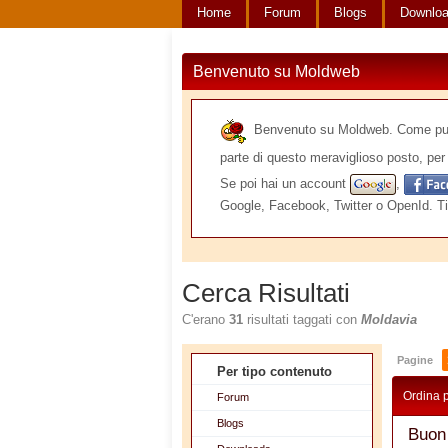
Home
Forum
Blogs
Downlo
Benvenuto su Moldweb
Benvenuto su Moldweb. Come puoi v
parte di questo meraviglioso posto, per 
Se poi hai un account
,
Google, Facebook, Twitter o OpenId. Ti
Cerca Risultati
C'erano
31
risultati taggati con
Moldavia
Pagine
Per tipo contenuto
Ordina 
Forum
Blogs
Buon