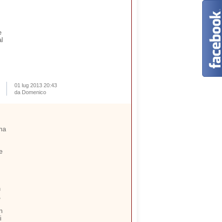
e
al
01 lug 2013 20:43
da Domenico
ima
e
n
,
n
i