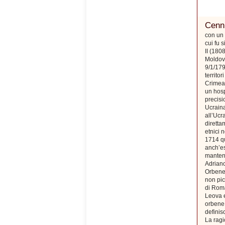
Cenni
con un 
cui fu 
II (180
Moldova
9/1/179
territo
Crimea)
un hosp
precisi
Ucraina
all’Ucr
diretta
etnici 
1714 qu
anch’es
mantenn
Adriano
Orbene,
non pic
di Roma
Leova e
orbene 
defini
La ragi