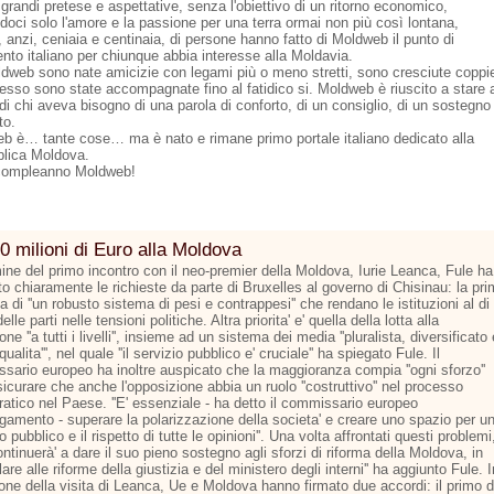
grandi pretese e aspettative, senza l'obiettivo di un ritorno economico,
doci solo l'amore e la passione per una terra ormai non più così lontana,
 anzi, ceniaia e centinaia, di persone hanno fatto di Moldweb il punto di
ento italiano per chiunque abbia interesse alla Moldavia.
dweb sono nate amicizie con legami più o meno stretti, sono cresciute coppi
esso sono state accompagnate fino al fatidico si. Moldweb è riuscito a stare 
di chi aveva bisogno di una parola di conforto, di un consiglio, di un sostegno
to.
b è… tante cose… ma è nato e rimane primo portale italiano dedicato alla
lica Moldova.
compleanno Moldweb!
0 milioni di Euro alla Moldova
mine del primo incontro con il neo-premier della Moldova, Iurie Leanca, Fule ha
o chiaramente le richieste da parte di Bruxelles al governo di Chisinau: la pr
la di ''un robusto sistema di pesi e contrappesi'' che rendano le istituzioni al di
elle parti nelle tensioni politiche. Altra priorita' e' quella della lotta alla
one ''a tutti i livelli'', insieme ad un sistema dei media ''pluralista, diversificato 
 qualita''', nel quale ''il servizio pubblico e' cruciale'' ha spiegato Fule. Il
sario europeo ha inoltre auspicato che la maggioranza compia ''ogni sforzo''
icurare che anche l'opposizione abbia un ruolo ''costruttivo'' nel processo
atico nel Paese. ''E' essenziale - ha detto il commissario europeo
argamento - superare la polarizzazione della societa' e creare uno spazio per u
to pubblico e il rispetto di tutte le opinioni''. Una volta affrontati questi problemi
continuerà' a dare il suo pieno sostegno agli sforzi di riforma della Moldova, in
lare alle riforme della giustizia e del ministero degli interni'' ha aggiunto Fule. I
one della visita di Leanca, Ue e Moldova hanno firmato due accordi: il primo d