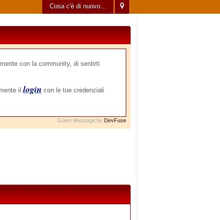
Cosa c'è di nuovo...
mente con la community, di sentirti
login
amente il
con le tue credenziali
Guest Message by
DevFuse