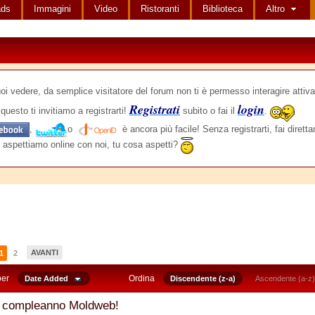
ads
Immagini
Video
Ristoranti
Biblioteca
Altro
edere, da semplice visitatore del forum non ti è permesso interagire attiva
Registrati
login
questo ti invitiamo a registrarti!
subito o fai il
.
,
o
è ancora più facile! Senza registrarti, fai dirett
 aspettiamo online con noi, tu cosa aspetti?
AVANTI
1
2
per
Ordina
Date Added
Discendente (z-a)
Ascendente (a-z)
 compleanno Moldweb!