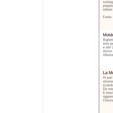
sostegn
prepara
milioni
Fonte:
Moldo
Bigliet
euro p
e altri
ritorno
Ulterio
La Mo
Al pari
strumen
scambi 
Da men
6 mesi.
rappre
Chisina