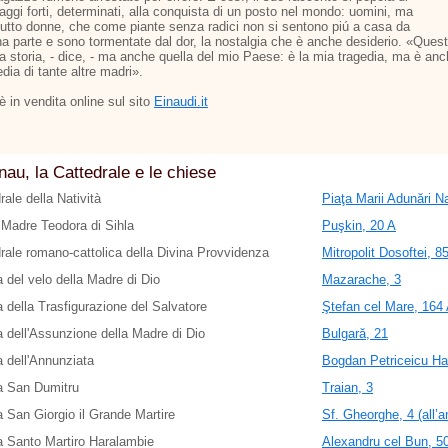
aggi forti, determinati, alla conquista di un posto nel mondo: uomini, ma
tutto donne, che come piante senza radici non si sentono piú a casa da
a parte e sono tormentate dal dor, la nostalgia che è anche desiderio. «Ques
ia storia, - dice, - ma anche quella del mio Paese: è la mia tragedia, ma è an
edia di tante altre madri».
o è in vendita online sul sito
Einaudi.it
nau, la Cattedrale e le chiese
rale della Natività
Piaţa Marii Adunări Na
Madre Teodora di Sihla
Puşkin, 20 A
rale romano-cattolica della Divina Provvidenza
Mitropolit Dosoftei, 8
 del velo della Madre di Dio
Mazarache, 3
 della Trasfigurazione del Salvatore
Ştefan cel Mare, 164 A
 dell'Assunzione della Madre di Dio
Bulgară, 21
 dell'Annunziata
Bogdan Petriceicu Ha
a San Dumitru
Traian, 3
 San Giorgio il Grande Martire
Sf. Gheorghe, 4 (all’a
 Santo Martiro Haralambie
Alexandru cel Bun, 5