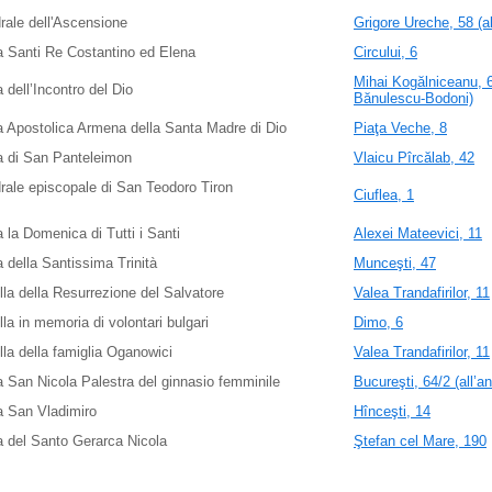
rale dell'Ascensione
Grigore Ureche, 58 (al
 Santi Re Costantino ed Elena
Circului, 6
Mihai Kogălniceanu, 67
 dell’Incontro del Dio
Bănulescu-Bodoni)
 Apostolica Armena della Santa Madre di Dio
Piaţa Veche, 8
a di San Panteleimon
Vlaicu Pîrcălab, 42
rale episcopale di San Teodoro Tiron
Ciuflea, 1
 la Domenica di Tutti i Santi
Alexei Mateevici, 11
 della Santissima Trinità
Munceşti, 47
la della Resurrezione del Salvatore
Valea Trandafirilor, 11
la in memoria di volontari bulgari
Dimo, 6
la della famiglia Oganowici
Valea Trandafirilor, 11
 San Nicola Palestra del ginnasio femminile
Bucureşti, 64/2 (all’a
a San Vladimiro
Hînceşti, 14
 del Santo Gerarca Nicola
Ştefan cel Mare, 190