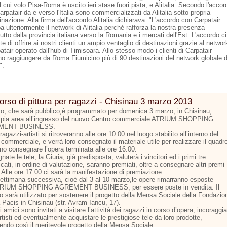
l cui volo Pisa-Roma è uscito ieri stase fuori pista, e Alitalia. Secondo l'accor
Carpatair da e verso l'Italia sono commercializzati da Alitalia sotto propria
azione. Alla firma dell'accordo Alitalia dichiarava: "L'accordo con Carpatair
a ulteriormente il network di Alitalia perché rafforza la nostra presenza
utto dalla provincia italiana verso la Romania e i mercati dell'Est. L'accordo ci
e di offrire ai nostri clienti un ampio ventaglio di destinazioni grazie al networ
atair operato dall'hub di Timisoara. Allo stesso modo i clienti di Carpatair
no raggiungere da Roma Fiumicino più di 90 destinazioni del network globale d
".
rso di pittura per ragazzi - Chisinau 3 marzo 2013
to, che sarà pubblico,è programmato per domenica 3 marzo, in Chisinau,
mpia area all’ingresso del nuovo Centro commerciale ATRIUM SHOPPING
MENT BUSINESS.
 ragazzi-artisti si ritroveranno alle ore 10.00 nel luogo stabilito all’interno del
commerciale, e verrà loro consegnato il materiale utile per realizzare il quadr
no consegnare l’opera terminata alle ore 16.00.
ate le tele, la Giuria, già predisposta, valuterà i vincitori ed i primi tre
icati, in ordine di valutazione, saranno premiati, oltre a consegnare altri premi
 Alle ore 17.00 ci sarà la manifestazione di premiazione.
settimana successiva, cioé dal 3 al 10 marzo,le opere rimarranno esposte
TRIUM SHOPPING AGREMENT BUSINESS, per essere poste in vendita. Il
to sarà utilizzato per sostenere il progetto della Mensa Sociale della Fondazio
 Pacis in Chisinau (str. Avram Iancu, 17).
li amici sono invitati a visitare l’attività dei ragazzi in corso d’opera, incoraggi
rtisti ed eventualmente acquistare le prestigiose tele da loro prodotte,
endo così il meritevole progetto della Mensa Sociale.