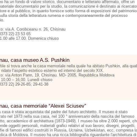
o ha un fondo di valore storico, documentario e letterario affermato, offre un
ateriale documentario per la studio, la comunicazione è destinato ai ricercato
tore e al pubblico, in quanto fornisce sotto forma di esposizioni del patrimonio
sulla storia della letteratura rumena e contemporaneamente del processo
io.
zzo: via A. Corobceanu n. 26, Chisinau
00373 22) 23 53 65
11.00 alle 17.00. Domenica chiuso
inau, casa museo A.S. Pushkin
tile si trova anche la casa memoriale nella quale ha abitato Pushkin, alla qua
 ridato l’aspetto estetico esterno ed interno del secolo XIX.
zzo: via Anton Pann, 19, Chisinau. MD- 2005, Repubblica Moldova
: 10,00 – 16,00. Lunedì chiuso
00373 22) 29-26-85; 29-41-38
nau, casa memoriale “Alexei Sciusev”
casa è stata acquistata dal padre del futuro architetto. Il museo è stato
rato nel 1973 nella sua casa, nel 100 ° anniversario della nascita del famoso
tto, accademico di architettura (1873-1949). I museo ha oltre 2.000 reperti, c
de oggetti personali, materiali grafici relativi al suo lavoro; disegni, progetti,
fie di famosi edifici costruiti in Russia, Ucraina, Uzbekistan, ecc, compresa l
ica di Moldova. Il museo ha una ricca bibliografia riguardante l'architettura di