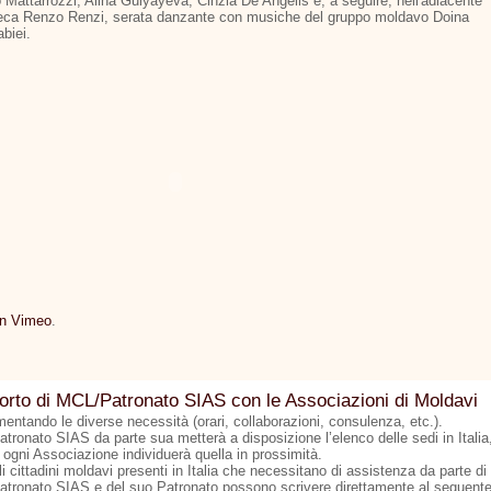
 Mattarrozzi, Alina Gulyayeva, Cinzia De Angelis e, a seguire, nell'adiacente
teca Renzo Renzi, serata danzante con musiche del gruppo moldavo Doina
biei.
on Vimeo
.
rto di MCL/Patronato SIAS con le Associazioni di Moldavi
entando le diverse necessità (orari, collaborazioni, consulenza, etc.).
tronato SIAS da parte sua metterà a disposizione l’elenco delle sedi in Italia
 ogni Associazione individuerà quella in prossimità.
li cittadini moldavi presenti in Italia che necessitano di assistenza da parte di
tronato SIAS e del suo Patronato possono scrivere direttamente al seguent