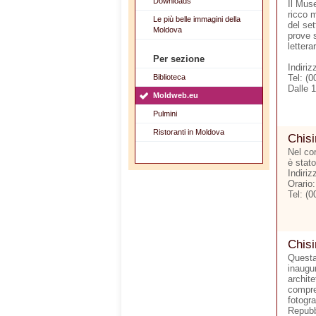
Downloads
Il Muse
ricco m
Le più belle immagini della
del set
Moldova
prove 
letterar
Per sezione
Indiri
Biblioteca
Tel: (
Dalle 
Moldweb.eu
Pulmini
Ristoranti in Moldova
Chis
Nel cor
è stato
Indiri
Orario
Tel: (
Chisi
Questa 
inaugu
archite
compren
fotogra
Repubbl