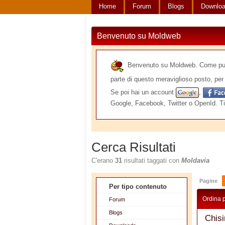
Home
Forum
Blogs
Downlo
Benvenuto su Moldweb
Benvenuto su Moldweb. Come puoi v
parte di questo meraviglioso posto, per 
Se poi hai un account
,
Google, Facebook, Twitter o OpenId. Ti
Cerca Risultati
C'erano
31
risultati taggati con
Moldavia
Pagine
Per tipo contenuto
Ordina 
Forum
Blogs
Chisi