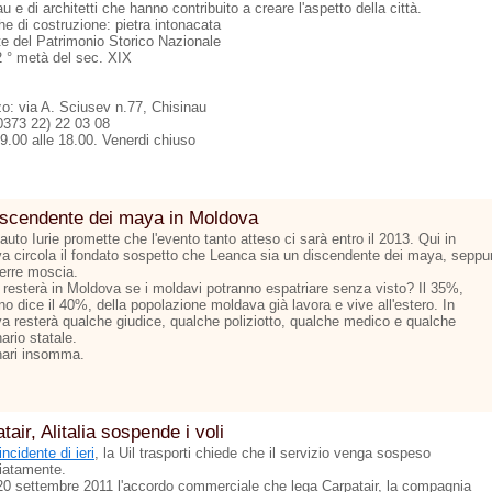
u e di architetti che hanno contribuito a creare l'aspetto della città.
he di costruzione: pietra intonacata
te del Patrimonio Storico Nazionale
2 ° metà del sec. XIX
zo: via A. Sciusev n.77, Chisinau
00373 22) 22 03 08
09.00 alle 18.00. Venerdi chiuso
iscendente dei maya in Moldova
cauto Iurie promette che l'evento tanto atteso ci sarà entro il 2013. Qui in
a circola il fondato sospetto che Leanca sia un discendente dei maya, seppu
 erre moscia.
 resterà in Moldova se i moldavi potranno espatriare senza visto? Il 35%,
o dice il 40%, della popolazione moldava già lavora e vive all'estero. In
a resterà qualche giudice, qualche poliziotto, qualche medico e qualche
ario statale.
onari insomma.
tair, Alitalia sospende i voli
incidente di ieri
, la Uil trasporti chiede che il servizio venga sospeso
atamente.
 20 settembre 2011 l'accordo commerciale che lega Carpatair, la compagnia