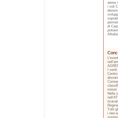
aerea i
i voli 
denomin
svilupp
sopratt
permett
di Carp
potran
Alitalia
Conco
L’even
nell’a
AGRE
I venti
Centro 
dovran
Consegn
classif
minori.
Nella 
nell’A
ricava
Regina
Tutti g
i neo-a
sosten