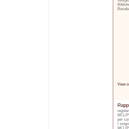
Giorgio
Biblio
Basaba
View 
Rappo
regolam
MCL/Pa
per cui
I singo
MCL/Pa