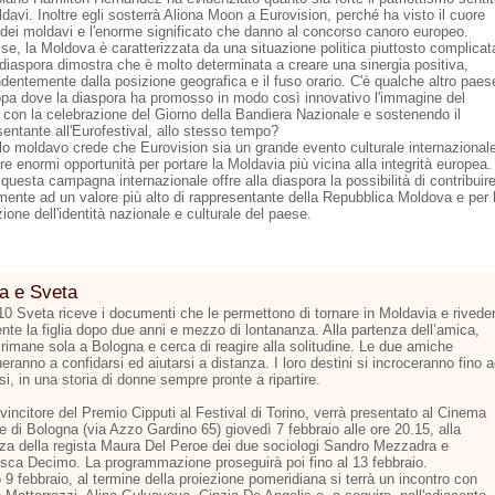
davi. Inoltre egli sosterrà Aliona Moon a Eurovision, perché ha visto il cuore
 dei moldavi e l'enorme significato che danno al concorso canoro europeo.
se, la Moldova è caratterizzata da una situazione politica piuttosto complicat
 diaspora dimostra che è molto determinata a creare una sinergia positiva,
ndentemente dalla posizione geografica e il fuso orario. C'è qualche altro paes
opa dove la diaspora ha promosso in modo così innovativo l'immagine del
 con la celebrazione del Giorno della Bandiera Nazionale e sostenendo il
sentante all'Eurofestival, allo stesso tempo?
olo moldavo crede che Eurovision sia un grande evento culturale internazional
re enormi opportunità per portare la Moldavia più vicina alla integrità europea.
uesta campagna internazionale offre alla diaspora la possibilità di contribuir
amente ad un valore più alto di rappresentante della Repubblica Moldova e per 
one dell'identità nazionale e culturale del paese.
a e Sveta
10 Sveta riceve i documenti che le permettono di tornare in Moldavia e rivede
nte la figlia dopo due anni e mezzo di lontananza. Alla partenza dell’amica,
rimane sola a Bologna e cerca di reagire alla solitudine. Le due amiche
eranno a confidarsi ed aiutarsi a distanza. I loro destini si incroceranno fino 
rsi, in una storia di donne sempre pronte a ripartire.
, vincitore del Premio Cipputi al Festival di Torino, verrà presentato al Cinema
 di Bologna (via Azzo Gardino 65) giovedì 7 febbraio alle ore 20.15, alla
za della regista Maura Del Peroe dei due sociologi Sandro Mezzadra e
sca Decimo. La programmazione proseguirà poi fino al 13 febbraio.
9 febbraio, al termine della proiezione pomeridiana si terrà un incontro con