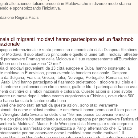
grati alle aziende italiane presenti in Moldova che in diverso modo stanno
endo e sponsorizzando l’iniziativa.
dazione Regina Pacis
naia di migranti moldavi hanno partecipato ad un flashmob
nazionale
pagna internazionale è stata promossa e coordinata dalla Diaspora Relations
of Moldova. Il suo obiettivo principale è quello di unire tutti i moldavi all'ester
 di promuovere l'immagine della Moldova e il suo rappresentante all'Eurovision
 Moon con la sua canzone "O mie".
aia di moldavi provenienti da 13 città europee e Dubai hanno sostenuto la
te moldava in Eurovision, promuovendo la bandiera nazionale. Diaspora
a da Bulgaria, Francia, Grecia, Italia, Norvegia, Portogallo, Romania, ed
 Arabi Uniti hanno partecipato al flashmob proiettando il tricolore sul cielo e il
di lanterne e palloncini con elio in rosso, giallo e blu. I partecipanti hanno avu
menti distintivi di simboli nazionali e coloranti. Queste azioni si sono svolte
mente un mese dopo il primo evento organizzato a Chisinau, dove circa 500
e hanno lanciato le lanterne alla Luna.
anieri che sono stati attratti da queste azioni, sono stati veramente
sionati da come moldavi motivati ​​e amichevoli hanno promosso il loro paese.
ia Wrengbro dalla Svezia ha detto che "Nel mio paese Eurovision è molto
re e con piacere ho partecipato a questa campagna per promuovere l'artista c
senterà la Moldova". Marius Eide Wrengbro dalla Norvegia è stato sorpreso
bellezza della manifestazione organizzata a Parigi affermando che "E 'stato
interessante per me osservare come i moldavi sono molto motivati." Il
iano Hamilton Hernández ha evidenziato quanto sia forte il patriottismo senti