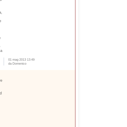
a,
e
e
e
la
01 mag 2013 13:49
da Domenico
re
ad