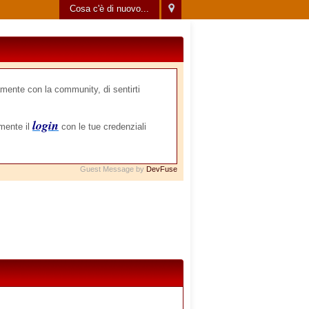
Cosa c'è di nuovo...
mente con la community, di sentirti
login
amente il
con le tue credenziali
Guest Message by
DevFuse