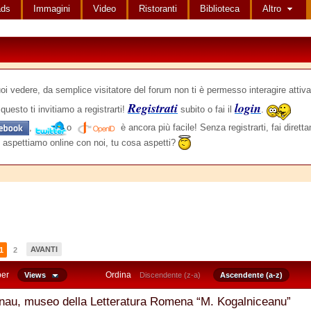
ads
Immagini
Video
Ristoranti
Biblioteca
Altro
edere, da semplice visitatore del forum non ti è permesso interagire attiva
Registrati
login
questo ti invitiamo a registrarti!
subito o fai il
.
,
o
è ancora più facile! Senza registrarti, fai dirett
 aspettiamo online con noi, tu cosa aspetti?
AVANTI
1
2
per
Ordina
Views
Discendente (z-a)
Ascendente (a-z)
nau, museo della Letteratura Romena “M. Kogalniceanu”