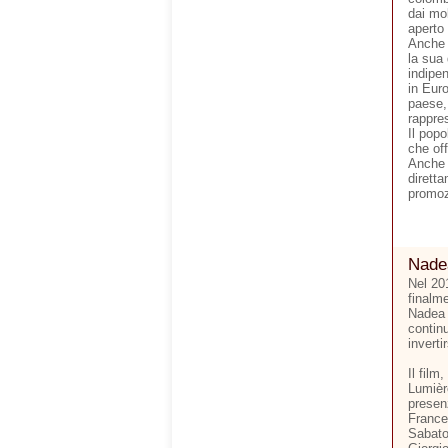
dai mol
aperto
Anche 
la sua
indipe
in Eur
paese,
rappre
Il pop
che off
Anche q
dirett
promozi
Nade
Nel 20
finalme
Nadea 
continu
inverti
Il film
Lumière
presen
France
Sabato 