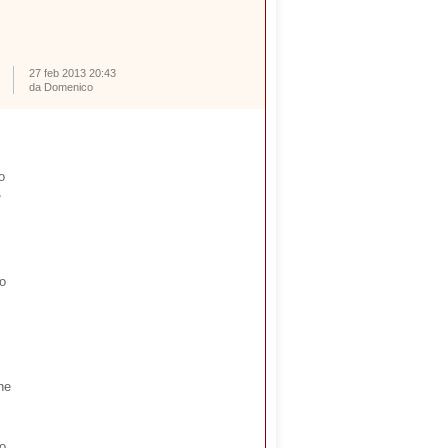
27 feb 2013 20:43
da Domenico
o
,
to
he
to