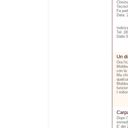
Chisina
Tecnic
Fa par
Data: 
Indiriz
Tel: (
Dalle 
Un d
Ora l'i
Moldov
con la
Ma chi
qualcun
Moldov
funzion
I mili
Carpa
Dopo l'
immedi
E' del