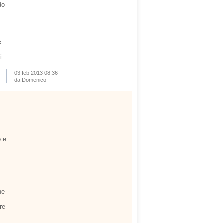
do
k
i
03 feb 2013 08:36
da Domenico
o e
ne
are