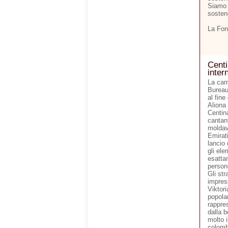
Siamo 
sosten
La Fon
Centi
inter
La cam
Bureau 
al fine
Aliona
Centin
cantan
moldav
Emirati
lancio 
gli ele
esatta
person
Gli str
impres
Viktor
popola
rappre
dalla 
molto 
colomb