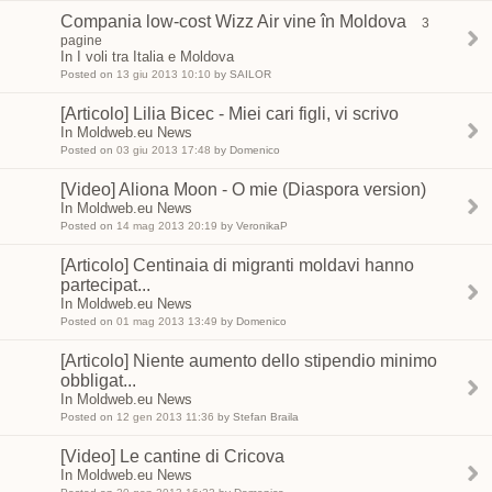
Compania low-cost Wizz Air vine în Moldova
3
pagine
In I voli tra Italia e Moldova
Posted on
13 giu 2013 10:10
by SAILOR
[Articolo] Lilia Bicec - Miei cari figli, vi scrivo
In Moldweb.eu News
Posted on
03 giu 2013 17:48
by Domenico
[Video] Aliona Moon - O mie (Diaspora version)
In Moldweb.eu News
Posted on
14 mag 2013 20:19
by VeronikaP
[Articolo] Centinaia di migranti moldavi hanno
partecipat...
In Moldweb.eu News
Posted on
01 mag 2013 13:49
by Domenico
[Articolo] Niente aumento dello stipendio minimo
obbligat...
In Moldweb.eu News
Posted on
12 gen 2013 11:36
by Stefan Braila
[Video] Le cantine di Cricova
In Moldweb.eu News