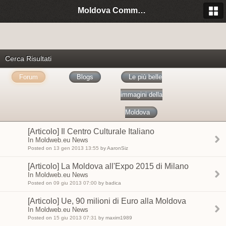
Moldova Community Italia
Cerca Risultati
Forum
Blogs
Le più belle
immagini della
Moldova
[Articolo] Il Centro Culturale Italiano
In Moldweb.eu News
Posted on
13 gen 2013 13:55
by AaronSiz
[Articolo] La Moldova all'Expo 2015 di Milano
In Moldweb.eu News
Posted on
09 giu 2013 07:00
by badica
[Articolo] Ue, 90 milioni di Euro alla Moldova
In Moldweb.eu News
Posted on
15 giu 2013 07:31
by maxim1989