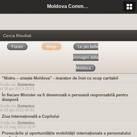
Moldova Community Italia
Cerca Risultati
Forum
Blogs
Le più belle
immagini della
Moldova
”Nistru – unește Moldova” - maraton de înot cu scop caritabil
Scritto da:
Domenico
in 18 giu 2013 20:22
În fiecare Minister va fi desemnată o persoană responsabilă pentru
diasporă
Scritto da:
Domenico
in 09 giu 2013 06:43
Ziua Internațională a Copilului
Scritto da:
Domenico
in 22 mag 2013 20:47
Provocările și oportunitățile mobilității internaționale a personalului