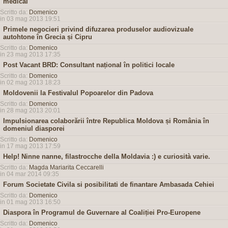
medical
Scritto da:
Domenico
in 03 mag 2013 19:51
Primele negocieri privind difuzarea produselor audiovizuale
autohtone în Grecia și Cipru
Scritto da:
Domenico
in 23 mag 2013 17:35
Post Vacant BRD: Consultant național în politici locale
Scritto da:
Domenico
in 02 mag 2013 18:23
Moldovenii la Festivalul Popoarelor din Padova
Scritto da:
Domenico
in 28 mag 2013 20:01
Impulsionarea colaborării între Republica Moldova și România în
domeniul diasporei
Scritto da:
Domenico
in 17 mag 2013 17:59
Help! Ninne nanne, filastrocche della Moldavia :) e curiosità varie.
Scritto da:
Magda Mariarita Ceccarelli
in 04 mar 2014 09:35
Forum Societate Civila si posibilitati de finantare Ambasada Cehiei
Scritto da:
Domenico
in 01 mag 2013 16:50
Diaspora în Programul de Guvernare al Coaliției Pro-Europene
Scritto da:
Domenico