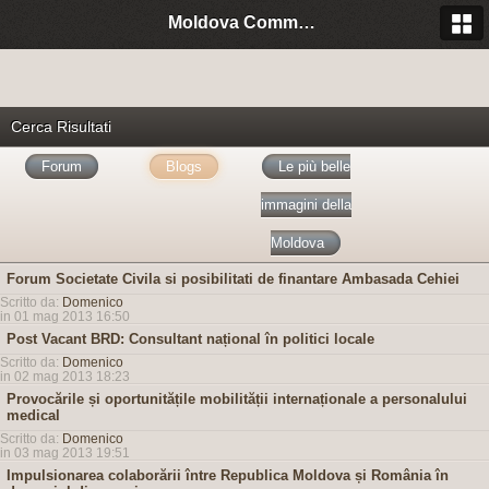
Moldova Community Italia
Cerca Risultati
Forum
Blogs
Le più belle
immagini della
Moldova
Forum Societate Civila si posibilitati de finantare Ambasada Cehiei
Scritto da:
Domenico
in 01 mag 2013 16:50
Post Vacant BRD: Consultant național în politici locale
Scritto da:
Domenico
in 02 mag 2013 18:23
Provocările și oportunitățile mobilității internaționale a personalului
medical
Scritto da:
Domenico
in 03 mag 2013 19:51
Impulsionarea colaborării între Republica Moldova și România în