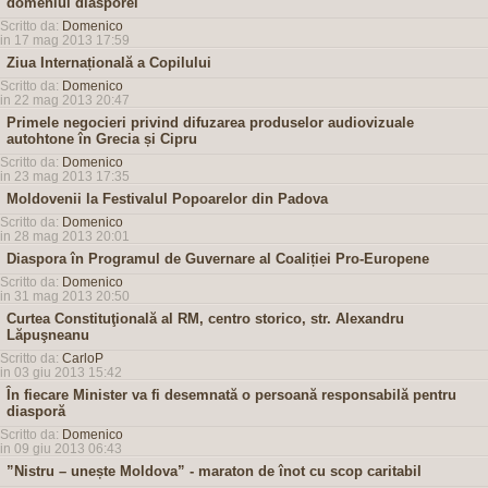
domeniul diasporei
Scritto da:
Domenico
in 17 mag 2013 17:59
Ziua Internațională a Copilului
Scritto da:
Domenico
in 22 mag 2013 20:47
Primele negocieri privind difuzarea produselor audiovizuale
autohtone în Grecia și Cipru
Scritto da:
Domenico
in 23 mag 2013 17:35
Moldovenii la Festivalul Popoarelor din Padova
Scritto da:
Domenico
in 28 mag 2013 20:01
Diaspora în Programul de Guvernare al Coaliției Pro-Europene
Scritto da:
Domenico
in 31 mag 2013 20:50
Curtea Constituţională al RM, centro storico, str. Alexandru
Lăpuşneanu
Scritto da:
CarloP
in 03 giu 2013 15:42
În fiecare Minister va fi desemnată o persoană responsabilă pentru
diasporă
Scritto da:
Domenico
in 09 giu 2013 06:43
”Nistru – unește Moldova” - maraton de înot cu scop caritabil