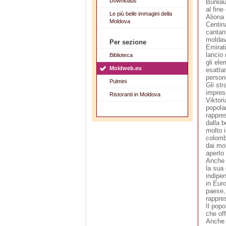
Downloads
Bureau 
al fine
Le più belle immagini della
Aliona
Moldova
Centin
cantan
moldav
Per sezione
Emirati
lancio 
Biblioteca
gli ele
Moldweb.eu
esatta
person
Pulmini
Gli str
impres
Ristoranti in Moldova
Viktor
popola
rappre
dalla 
molto 
colomb
dai mol
aperto
Anche 
la sua
indipe
in Eur
paese,
rappre
Il pop
che off
Anche q