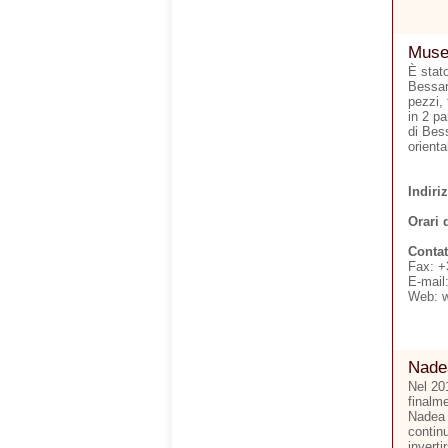
Museo
È stato
Bessar
pezzi, 
in 2 pa
di Bess
orienta
Indiri
Orari 
Contat
Fax: +
E-mail
Web: 
Nade
Nel 20
finalme
Nadea 
continu
inverti