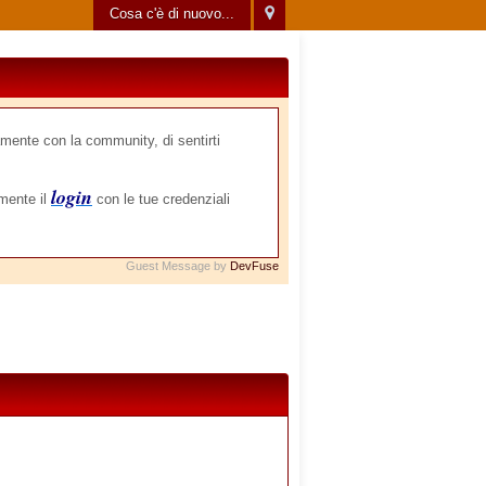
Cosa c'è di nuovo...
mente con la community, di sentirti
login
amente il
con le tue credenziali
Guest Message by
DevFuse