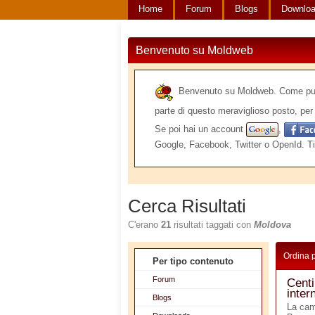
Home
Forum
Blogs
Downlo
Benvenuto su Moldweb
Benvenuto su Moldweb. Come puoi v
parte di questo meraviglioso posto, per 
Se poi hai un account
,
Google, Facebook, Twitter o OpenId. Ti
Cerca Risultati
C'erano
21
risultati taggati con
Moldova
Ordina 
Per tipo contenuto
Forum
Centi
inter
Blogs
La cam