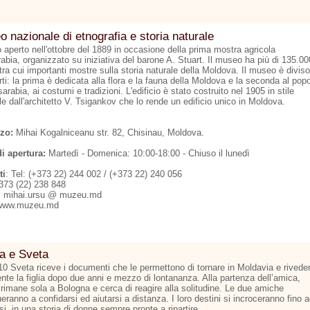
 nazionale di etnografia e storia naturale
 aperto nell'ottobre del 1889 in occasione della prima mostra agricola
abia, organizzato su iniziativa del barone A. Stuart. Il museo ha più di 135.00
tra cui importanti mostre sulla storia naturale della Moldova. Il museo è diviso
rti: la prima è dedicata alla flora e la fauna della Moldova e la seconda al pop
arabia, ai costumi e tradizioni. L'edificio è stato costruito nel 1905 in stile
le dall'architetto V. Tsigankov che lo rende un edificio unico in Moldova.
zzo:
Mihai Kogalniceanu str. 82, Chisinau, Moldova.
di apertura:
Martedì - Domenica: 10:00-18:00 - Chiuso il lunedì
ti
: Tel: (+373 22) 244 002 / (+373 22) 240 056
373 (22) 238 848
: mihai.ursu @ muzeu.md
www.muzeu.md
a e Sveta
10 Sveta riceve i documenti che le permettono di tornare in Moldavia e rivede
nte la figlia dopo due anni e mezzo di lontananza. Alla partenza dell’amica,
rimane sola a Bologna e cerca di reagire alla solitudine. Le due amiche
eranno a confidarsi ed aiutarsi a distanza. I loro destini si incroceranno fino 
rsi, in una storia di donne sempre pronte a ripartire.