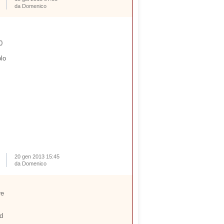
da Domenico
0
olo
20 gen 2013 15:45
da Domenico
re
ad