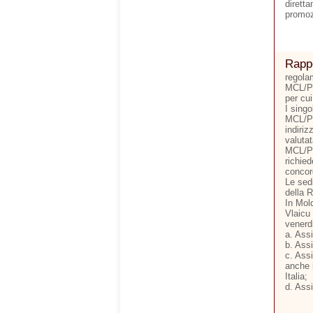
dirett
promozi
Rappo
regolam
MCL/Pa
per cui
I singo
MCL/Pa
indiri
valutat
MCL/Pa
richie
concor
Le sed
della R
In Mold
Vlaicu 
venerdi
a. Assi
b. Ass
c. Assi
anche i
Italia;
d. Assi