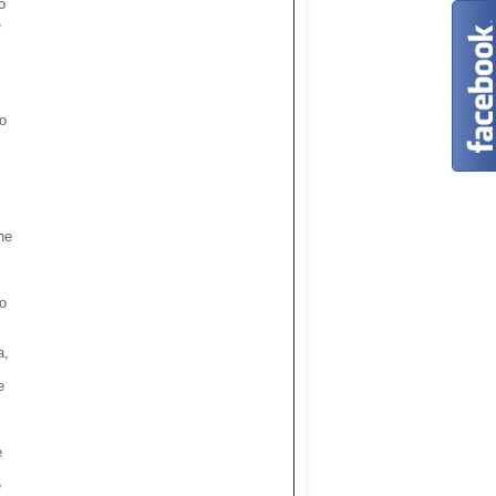
o
,
to
he
to
a,
e
e
e