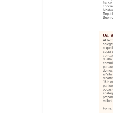
fianco 
concre
Moldwe
Repubb
Buon 
Ue, 9
Al ter
spiegat
e' quel
sopra d
corruzi
di alta
commis
per ass
democr
all'all
dibatti
''l'Ue 
partico
occasi
sostegn
prepara
milioni
Fonte: