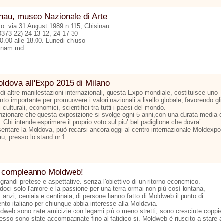
nau, museo Nazionale di Arte
zzo: via 31 August 1989 n.115, Chisinau
00373 22) 24 13 12, 24 17 30
10.00 alle 18.00. Lunedi chiuso
nam.md
ldova all'Expo 2015 di Milano
 di altre manifestazioni internazionali, questa Expo mondiale, costituisce uno
to importante per promuovere i valori nazionali a livello globale, favorendo gl
culturali, economici, scientifici tra tutti i paesi del mondo.
zionare che questa exposizione si svolge ogni 5 anni,con una durata media d
 Chi intende esprimere il proprio voto sul piu’ bel padiglione che dovra’
sentare la Moldova, può recarsi ancora oggi al centro internazionale Moldexpo
u, presso lo stand nr.1.
 compleanno Moldweb!
grandi pretese e aspettative, senza l'obiettivo di un ritorno economico,
doci solo l'amore e la passione per una terra ormai non più così lontana,
 anzi, ceniaia e centinaia, di persone hanno fatto di Moldweb il punto di
ento italiano per chiunque abbia interesse alla Moldavia.
dweb sono nate amicizie con legami più o meno stretti, sono cresciute coppi
esso sono state accompagnate fino al fatidico si. Moldweb è riuscito a stare 