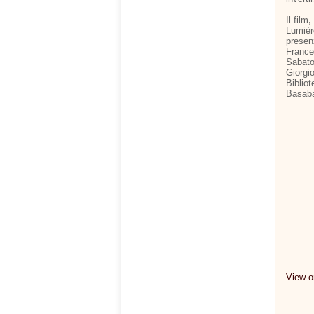
Il film
Lumière
presen
France
Sabato 
Giorgio
Biblio
Basaba
View 