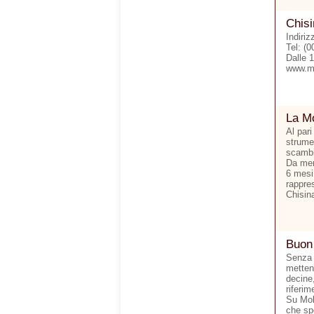
Chisi
Indiri
Tel: (
Dalle 
www.m
La Mo
Al pari
strumen
scambi 
Da men
6 mesi.
rappre
Chisina
Buon
Senza 
metten
decine,
riferim
Su Mol
che sp