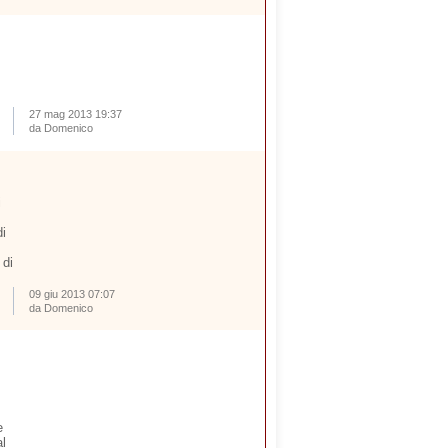
27 mag 2013 19:37
da Domenico
i
i
 di
09 giu 2013 07:07
da Domenico
e
al