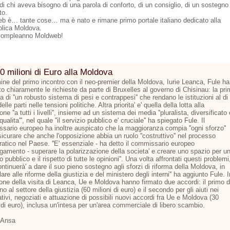
di chi aveva bisogno di una parola di conforto, di un consiglio, di un sostegno
to.
b è… tante cose… ma è nato e rimane primo portale italiano dedicato alla
lica Moldova.
compleanno Moldweb!
0 milioni di Euro alla Moldova
mine del primo incontro con il neo-premier della Moldova, Iurie Leanca, Fule ha
o chiaramente le richieste da parte di Bruxelles al governo di Chisinau: la pr
la di ''un robusto sistema di pesi e contrappesi'' che rendano le istituzioni al di
elle parti nelle tensioni politiche. Altra priorita' e' quella della lotta alla
one ''a tutti i livelli'', insieme ad un sistema dei media ''pluralista, diversificato 
 qualita''', nel quale ''il servizio pubblico e' cruciale'' ha spiegato Fule. Il
sario europeo ha inoltre auspicato che la maggioranza compia ''ogni sforzo''
icurare che anche l'opposizione abbia un ruolo ''costruttivo'' nel processo
atico nel Paese. ''E' essenziale - ha detto il commissario europeo
argamento - superare la polarizzazione della societa' e creare uno spazio per u
to pubblico e il rispetto di tutte le opinioni''. Una volta affrontati questi problemi
continuerà' a dare il suo pieno sostegno agli sforzi di riforma della Moldova, in
lare alle riforme della giustizia e del ministero degli interni'' ha aggiunto Fule. I
one della visita di Leanca, Ue e Moldova hanno firmato due accordi: il primo d
o al settore della giustizia (60 milioni di euro) e il secondo per gli aiuti nei
tivi, negoziati e attuazione di possibili nuovi accordi fra Ue e Moldova (30
 di euro), inclusa un'intesa per un'area commerciale di libero scambio.
 Ansa