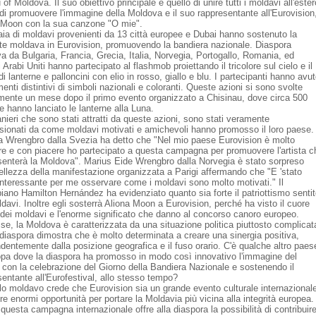
of Moldova. Il suo obiettivo principale è quello di unire tutti i moldavi all'ester
 di promuovere l'immagine della Moldova e il suo rappresentante all'Eurovision
 Moon con la sua canzone "O mie".
aia di moldavi provenienti da 13 città europee e Dubai hanno sostenuto la
te moldava in Eurovision, promuovendo la bandiera nazionale. Diaspora
a da Bulgaria, Francia, Grecia, Italia, Norvegia, Portogallo, Romania, ed
 Arabi Uniti hanno partecipato al flashmob proiettando il tricolore sul cielo e il
di lanterne e palloncini con elio in rosso, giallo e blu. I partecipanti hanno avu
menti distintivi di simboli nazionali e coloranti. Queste azioni si sono svolte
mente un mese dopo il primo evento organizzato a Chisinau, dove circa 500
e hanno lanciato le lanterne alla Luna.
anieri che sono stati attratti da queste azioni, sono stati veramente
sionati da come moldavi motivati ​​e amichevoli hanno promosso il loro paese.
ia Wrengbro dalla Svezia ha detto che "Nel mio paese Eurovision è molto
re e con piacere ho partecipato a questa campagna per promuovere l'artista c
senterà la Moldova". Marius Eide Wrengbro dalla Norvegia è stato sorpreso
bellezza della manifestazione organizzata a Parigi affermando che "E 'stato
interessante per me osservare come i moldavi sono molto motivati." Il
iano Hamilton Hernández ha evidenziato quanto sia forte il patriottismo senti
davi. Inoltre egli sosterrà Aliona Moon a Eurovision, perché ha visto il cuore
 dei moldavi e l'enorme significato che danno al concorso canoro europeo.
se, la Moldova è caratterizzata da una situazione politica piuttosto complicat
 diaspora dimostra che è molto determinata a creare una sinergia positiva,
ndentemente dalla posizione geografica e il fuso orario. C'è qualche altro paes
opa dove la diaspora ha promosso in modo così innovativo l'immagine del
 con la celebrazione del Giorno della Bandiera Nazionale e sostenendo il
sentante all'Eurofestival, allo stesso tempo?
olo moldavo crede che Eurovision sia un grande evento culturale internazional
re enormi opportunità per portare la Moldavia più vicina alla integrità europea.
uesta campagna internazionale offre alla diaspora la possibilità di contribuir