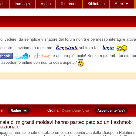
ads
Immagini
Video
Ristoranti
Biblioteca
Altro
edere, da semplice visitatore del forum non ti è permesso interagire attiva
Registrati
login
questo ti invitiamo a registrarti!
subito o fai il
.
,
o
è ancora più facile! Senza registrarti, fai dirett
 aspettiamo online con noi, tu cosa aspetti?
per
Ordina
Rating
Discendente (z-a)
Ascendente (a-z)
naia di migranti moldavi hanno partecipato ad un flashmob
nazionale
pagna internazionale è stata promossa e coordinata dalla Diaspora Relations