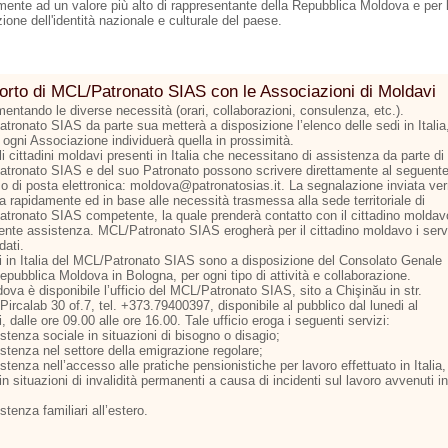
amente ad un valore più alto di rappresentante della Repubblica Moldova e per 
one dell'identità nazionale e culturale del paese.
rto di MCL/Patronato SIAS con le Associazioni di Moldavi
entando le diverse necessità (orari, collaborazioni, consulenza, etc.).
tronato SIAS da parte sua metterà a disposizione l’elenco delle sedi in Italia
 ogni Associazione individuerà quella in prossimità.
li cittadini moldavi presenti in Italia che necessitano di assistenza da parte di
tronato SIAS e del suo Patronato possono scrivere direttamente al seguent
zzo di posta elettronica: moldova@patronatosias.it. La segnalazione inviata ver
a rapidamente ed in base alle necessità trasmessa alla sede territoriale di
tronato SIAS competente, la quale prenderà contatto con il cittadino moldav
dente assistenza. MCL/Patronato SIAS erogherà per il cittadino moldavo i serv
dati.
i in Italia del MCL/Patronato SIAS sono a disposizione del Consolato Genale
epubblica Moldova in Bologna, per ogni tipo di attività e collaborazione.
ova è disponibile l’ufficio del MCL/Patronato SIAS, sito a Chişinău in str.
Pircalab 30 of.7, tel. +373.79400397, disponibile al pubblico dal lunedi al
, dalle ore 09.00 alle ore 16.00. Tale ufficio eroga i seguenti servizi:
stenza sociale in situazioni di bisogno o disagio;
istenza nel settore della emigrazione regolare;
stenza nell’accesso alle pratiche pensionistiche per lavoro effettuato in Italia,
n situazioni di invalidità permanenti a causa di incidenti sul lavoro avvenuti in
stenza familiari all’estero.