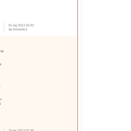
01 lug 2013 20:43
da Domenico
ima
e
n
,
n
i
15 giu 2013 07:36